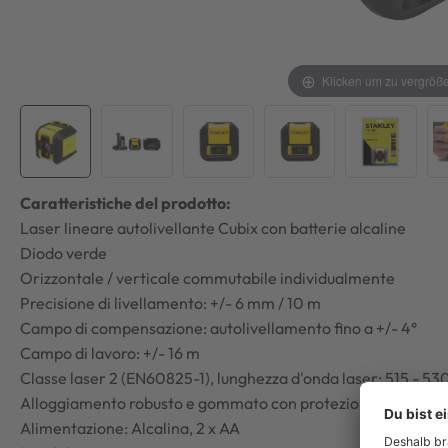
Klicken um zu vergröß
Caratteristiche del prodotto:
Laser lineare autolivellante Cubix con batterie alcaline
Diodo verde
Orizzontale / verticale commutabile individualmente
Precisione di livellamento: +/- 6 mm / 10 m
Campo di compensazione: autolivellamento fino a +/- 4°
Campo di lavoro: +/- 16 m
Classe laser 2 (EN60825-1), lunghezza d'onda laser: 515 - 5
Alloggiamento robusto e gommato con protezione IP50
Alimentazione: Alcalina, 2 x AA