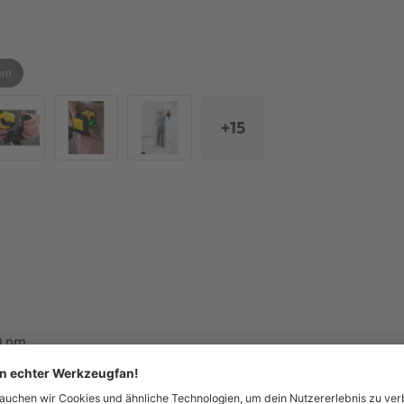
ern
+15
30 nm