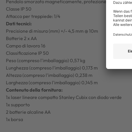
Pendolo smorzato magneticamente, protezione per il trasp
Classe IP 50
Attacco per treppiede: 1/4
Dati tecnici:
Precisione di misura (mm) +/- 4,5 mm @ 10m
Batterie 2 x AA
Campo di lavoro 16
Classificazione IP 50
Peso (compreso l'imballaggio) 0,57 kg
Lunghezza (compreso l'imballaggio) 0,173 m
Altezza (compreso l'imballaggio) 0,238 m
Larghezza (compreso l'imballaggio) 0,145 m
Contenuto della fornitura:
1x laser lineare compatto Stanley Cubix con diodo verde
1x supporto
2 batterie alcaline AA
1x borsa