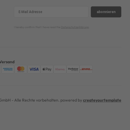
abonnieren
I hereby confirm that I have read the
Datenschutzerklärung
.
Versand
mbH - Alle Rechte vorbehalten. powered by
createyourtemplate