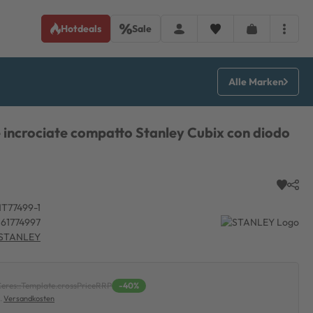
Hotdeals
Sale
Alle Marken
e incrociate compatto Stanley Cubix con diodo
T77499-1
61774997
STANLEY
eres::Template.crossPriceRRP
-40%
l.
Versandkosten