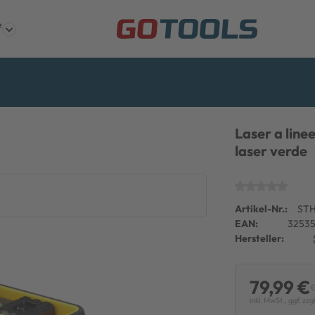
e
Laser a line
laser verde
Artikel-Nr.:
STH
EAN:
32535
Hersteller:
79,99 €
C
inkl. MwSt., ggf. zzg