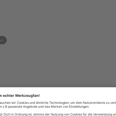
ern
in die Ursprungsform zurückgeht
nd Dübel)