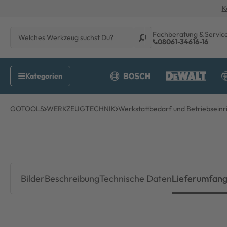
K
Fachberatung & Servic
08061-34616-16
GOTOOLS
WERKZEUGTECHNIK
Werkstattbedarf und Betriebseinr
Bilder
Beschreibung
Technische Daten
Lieferumfan