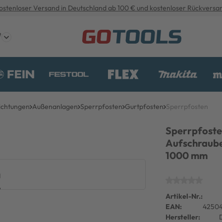
ostenloser Versand in Deutschland ab 100 € und kostenloser Rückversa
e
ichtungen
Außenanlagen
Sperrpfosten
Gurtpfosten
Sperrpfosten
Sperrpfost
Aufschraube
1000 mm
g
Artikel-Nr.:
EAN:
42504
Hersteller: