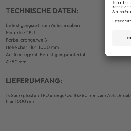
TECHNISCHE DATEN:
Befestigungsart: zum Aufschrauben
Material: TPU
Farbe: orange/weiß
Höhe über Flur: 1000 mm
Ausführung: mit Befestigungsmaterial
Ø: 80 mm
LIEFERUMFANG:
1x Sperrpfosten TPU orange/weiß Ø 80 mm zum Aufschraub
Flur 1000 mm