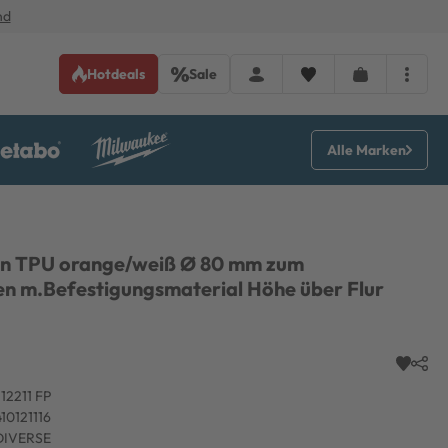
nd
Hotdeals
Sale
Alle Marken
en TPU orange/weiß Ø 80 mm zum
n m.Befestigungsmaterial Höhe über Flur
12211 FP
10121116
DIVERSE