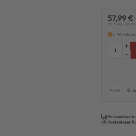
57,99 €
U
inkl. MwSt., ggf. zzg
Im Werkslager
Versandkosten
Kostenloser R