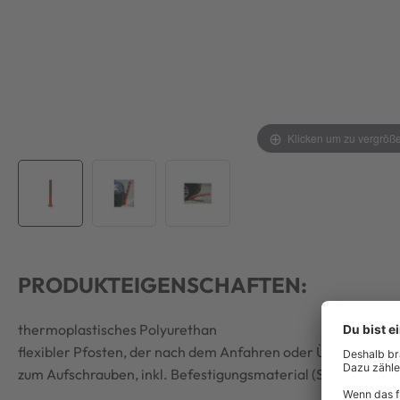
Klicken um zu vergröß
PRODUKTEIGENSCHAFTEN:
thermoplastisches Polyurethan
flexibler Pfosten, der nach dem Anfahren oder Überfahren 
zum Aufschrauben, inkl. Befestigungsmaterial (Schrauben u