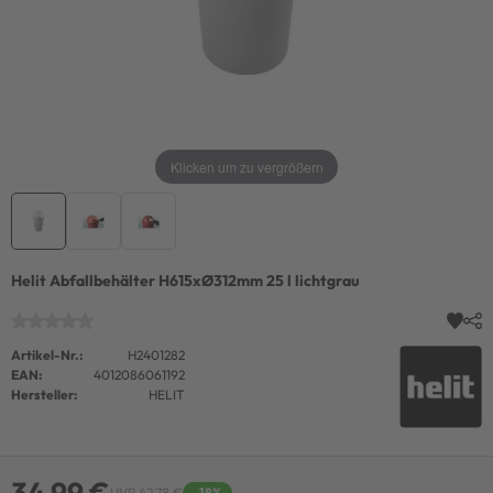
Klicken um zu vergrößern
Helit Abfallbehälter H615xØ312mm 25 l lichtgrau
Artikel-Nr.:
H2401282
EAN:
4012086061192
Hersteller:
HELIT
34,99 €
UVP 42,78 €
-18%