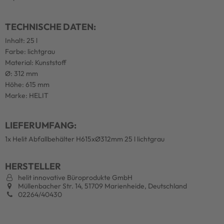
TECHNISCHE DATEN:
Inhalt: 25 l
Farbe: lichtgrau
Material: Kunststoff
Ø: 312 mm
Höhe: 615 mm
Marke: HELIT
LIEFERUMFANG:
1x Helit Abfallbehälter H615xØ312mm 25 l lichtgrau
HERSTELLER
helit innovative Büroprodukte GmbH
Müllenbacher Str. 14, 51709 Marienheide, Deutschland
02264/40430