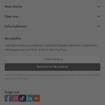
Mein Konto
Über uns
Informationen
Newsletter
Jetzt abonnieren & profitieren! | Exklusive Rabatte, Neuheiten & Aktionen |
Werkzeugwissen und Tests direkt in dein Postfach
Newsletter
abonnieren
Hiermit bestätige ich, dass ich die
Datenschutzerklärung
gelesen habe. Meine Einwilligung kann
ich jederzeit widerrufen.
Folge uns