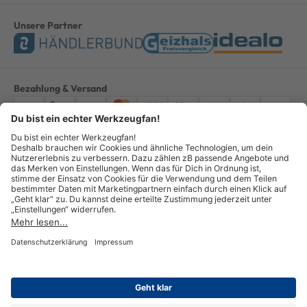
Unsere Partner
Bezahlung & Versand
Impressum
AGB
Datenschutz
Widerruf
Vertrag widerrufen
Alle Preise verstehen sich inkl. ges. MwSt. *Kostenloser Versand innerhalb
Deutschlands, bei Bestellungen ab 100,00 Euro.
© Copyright 2026 GOTOOLS GmbH - Alle Rechte vorbehalten. powered by
createyourtemplate