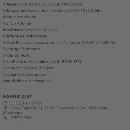
Vitesse à vide 430 / 850 / 2 000 / 4 000 min¹
Vitesse max. Couple maxi (dur/souple) 130 (70 / 50) Nm
Moteur sans balais
Vis 10 x 400 mm
Interface accessoires QuickIN
Contenu de la livraison :
1x Fein Perceuse-visseuse sans fil 4 vitesses ASCM 18-4 QM AS
1x garage à embouts
1x clip ceinture
1x coffret à outils en plastique (L-BOXX 136)
1x mandrin QuickIN (120 Nm)
1x poignée télescopique
(sans batterie ni chargeur)
FABRICANT
C. & E. Fein GmbH
Hans-Fein-Str. 81, 73529 Schwäbisch Gmünd-Bargau,
Allemagne
07173/1830