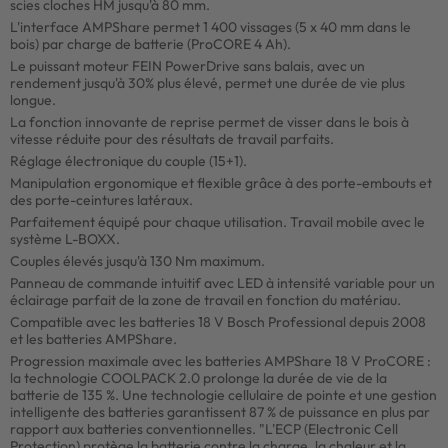
scies cloches HM jusqu'à 80 mm.
L'interface AMPShare permet 1 400 vissages (5 x 40 mm dans le
bois) par charge de batterie (ProCORE 4 Ah).
Le puissant moteur FEIN PowerDrive sans balais, avec un
rendement jusqu'à 30% plus élevé, permet une durée de vie plus
longue.
La fonction innovante de reprise permet de visser dans le bois à
vitesse réduite pour des résultats de travail parfaits.
Réglage électronique du couple (15+1).
Manipulation ergonomique et flexible grâce à des porte-embouts et
des porte-ceintures latéraux.
Parfaitement équipé pour chaque utilisation. Travail mobile avec le
système L-BOXX.
Couples élevés jusqu'à 130 Nm maximum.
Panneau de commande intuitif avec LED à intensité variable pour un
éclairage parfait de la zone de travail en fonction du matériau.
Compatible avec les batteries 18 V Bosch Professional depuis 2008
et les batteries AMPShare.
Progression maximale avec les batteries AMPShare 18 V ProCORE :
la technologie COOLPACK 2.0 prolonge la durée de vie de la
batterie de 135 %. Une technologie cellulaire de pointe et une gestion
intelligente des batteries garantissent 87 % de puissance en plus par
rapport aux batteries conventionnelles. "L'ECP (Electronic Cell
Protection) protège la batterie contre la charge, la chaleur et la