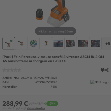
Klicken um zu vergrößern
+5
[Pack] Fein Perceuse-visseuse sans fil 4 vitesses ASCM 18-4 QM
AS sans batterie ni chargeur en L-BOXX
Artikel-Nr.:
ASCM18-4QMAS-WM2026
EAN:
4250845569996
Hersteller:
FEIN
288,99 €
UVP 443,41 €
-34%
inkl. MwSt., ggf. zzgl.
Versandkosten