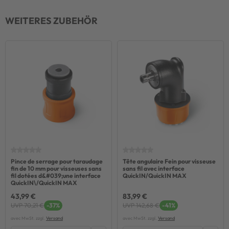
WEITERES ZUBEHÖR
Pince de serrage pour taraudage
Tête angulaire Fein pour visseuse
fin de 10 mm pour visseuses sans
sans fil avec interface
fil dotées d&#039;une interface
QuickIN/QuickIN MAX
QuickIN\/QuickIN MAX
43,99 €
83,99 €
UVP 70,21 €
-37%
UVP 142,68 €
-41%
avec MwSt. zzgl.
Versand
avec MwSt. zzgl.
Versand