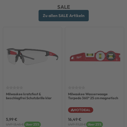
SALE
Zu allen SALE Artikeln
Milwaukee kratzfest &
Milwaukee Wasserwaage
beschlagfrei Schutzbrille klar
Torpedo 360° 25 cm magnetisch
HOTDEAL
5,99 €
16,49 €
UVP 13,45 €
über 25%
UVP 77,23 €
über 25%