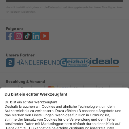
Hiermit bestätige ich, dass ich die
Datenschutzerklärung
gelesen habe. Meine Einwilligung kann
ich jederzeit widerrufen.
Folge uns
Unsere Partner
Bezahlung & Versand
Impressum
AGB
Datenschutz
Widerruf
Vertrag widerrufen
Alle Preise verstehen sich inkl. ges. MwSt. *Kostenloser Versand innerhalb
Deutschlands, bei Bestellungen ab 100,00 Euro.