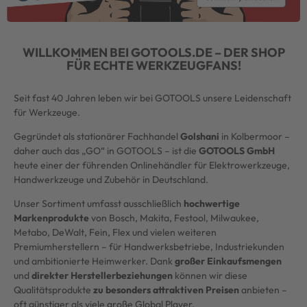
WILLKOMMEN BEI GOTOOLS.DE – DER SHOP
FÜR ECHTE WERKZEUGFANS!
Seit fast 40 Jahren leben wir bei GOTOOLS unsere Leidenschaft
für Werkzeuge.
Gegründet als stationärer Fachhandel
Golshani
in Kolbermoor –
daher auch das „GO“ in GOTOOLS – ist die
GOTOOLS GmbH
heute einer der führenden Onlinehändler für Elektrowerkzeuge,
Handwerkzeuge und Zubehör in Deutschland.
Unser Sortiment umfasst ausschließlich
hochwertige
Markenprodukte
von Bosch, Makita, Festool, Milwaukee,
Metabo, DeWalt, Fein, Flex und vielen weiteren
Premiumherstellern – für Handwerksbetriebe, Industriekunden
und ambitionierte Heimwerker. Dank
großer Einkaufsmengen
und
direkter Herstellerbeziehungen
können wir diese
Qualitätsprodukte
zu besonders attraktiven Preisen
anbieten –
oft günstiger als viele große Global Player.