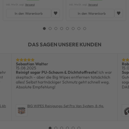
inkl. MwSt. zzgl.
Versand
inkl. MwSt. zzgl.
Versand
In den Warenkorb
In den Warenkorb
DAS SAGEN UNSERE KUNDEN
Sebastian Walter
Rob
15.08.2025
15.
sehr
Reinigt sogar PU-Schaum & Dichtstoffreste!
Ich war
Supe
ht
skeptisch – aber die Big Wipes entfernen tatsächlich
Gut
t
alles! Selbst hartnäckiger Schmutz geht schnell weg.
sog
Absolute Empfehlung!
DAB
5 Ah
BIG WIPES Reinigungs-Set Pro Van System, 8-tlg.