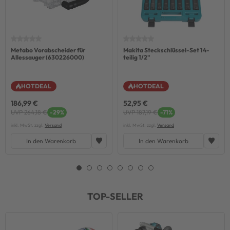
Metabo Vorabscheider für
Makita Steckschlüssel-Set 14-
Allessauger (630226000)
teilig 1/2"
HOTDEAL
HOTDEAL
186,99 €
52,95 €
UVP 264,18 €
-29%
UVP 187,19 €
-71%
inkl. MwSt. zzgl.
Versand
inkl. MwSt. zzgl.
Versand
In den Warenkorb
In den Warenkorb
TOP-SELLER