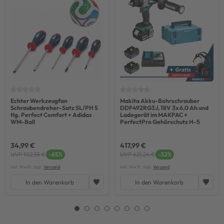
Echter Werkzeugfan
Makita Akku-Bohrschrauber
Schraubendreher-Satz SL/PH 5
DDF492RG3J, 18V 3x 6,0 Ah und
tlg. Perfect Comfort + Adidas
Ladegerät im MAKPAC +
WM-Ball
PerfectPro Gehörschutz H-5
34,99 €
417,99 €
UVP 102,55 €
-65%
UVP 621,24 €
-32%
inkl. MwSt. zzgl.
Versand
inkl. MwSt. zzgl.
Versand
In den Warenkorb
In den Warenkorb