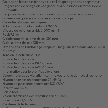
Coupes en biais possibles avec le rail de guidage sans adaptateur
Progression de sciage élevée grâce à la puissance du moteur de 2
200 watts
Plaque de base en aluminium moulé sous pression avec rainures
usinées avec précision pour les rails de guidage
Caractéristiques techniques :
Puissance nominale d'entrée
2.200 W
Vitesse de rotation à vide
5.000 min-1
Poids
7,8 kg
Ø d'alésage de la lame de scie
30 mm
Ø de la lame de scie
235 mm
Dimensions de l'emballage (largeur x longueur x hauteur)
350 x 450 x
300 mm
Tension, électrique
230 V
Profondeur de coupe
Profondeur de coupe (90°)
85 mm
Profondeur de coupe (45°)
65 mm
Informations sur le bruit/les vibrations
Valeurs totales de vibration (somme vectorielle de trois directions)
Niveau de pression acoustique
92 dB(A)
Niveau de puissance acoustique
103 dB(A)
Incertitude K
3 dB
Scie à bois
Valeur d'émission des vibrations ah
3,5 m/s².
Incertitude K
1,5 m/s².
Contenu de la livraison :