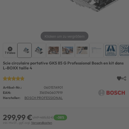
Klicken um zu vergrößern
1 Video
Scie circulaire portative GKS 85 G Professional Bosch en kit dans
L-BOXX taille 4
Artikel-Nr.:
060157A901
EAN:
3165140607919
Hersteller:
BOSCH PROFESSIONAL
299,99 €
UVP 485,52 €
-38%
inkl. MwSt., ggf. zzgl.
Versandkosten