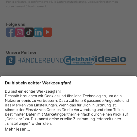
Par la présente, je confirme avoir lu la
Datenschutzerklärung
. Je peux rétracter mon
consentement à tout moment.
Folge uns
Unsere Partner
Bezahlung & Versand
Impressum
AGB
Datenschutz
Widerruf
Vertrag widerrufen
© Copyright 2026 GOTOOLS GmbH - Alle Rechte vorbehalten. powered by
createyourtemplate