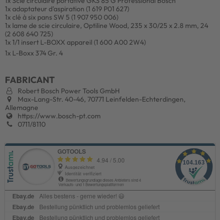
1x Scie circulaire portative GKS 85 G Professional Bosch
1x adaptateur d'aspiration (1 619 P01 627)
1x clé à six pans SW 5 (1 907 950 006)
1x lame de scie circulaire, Optiline Wood, 235 x 30/25 x 2.8 mm, 24
(2 608 640 725)
1x 1/1 insert L-BOXX appareil (1 600 A00 2W4)
1x L-Boxx 374 Gr. 4
FABRICANT
Robert Bosch Power Tools GmbH
Max-Lang-Str. 40-46, 70771 Leinfelden-Echterdingen,
Allemagne
https://www.bosch-pt.com
0711/8110