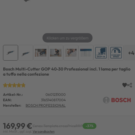
Klicken um zu vergrößern
+4
Bosch Multi-Cutter GOP 40-30 Professional incl. 1 lama per taglio
a tuffo nella confezione
Artikel-Nr.:
0601231000
EAN:
3165140817004
Hersteller:
BOSCH PROFESSIONAL
169,99 €
Ceres::Template.crossPriceRRP
-37%
inkl. MwSt., ggf. zzgl.
Versandkosten