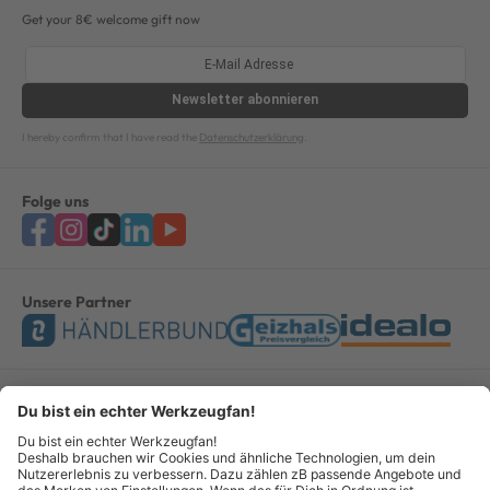
Get your 8€ welcome gift now
Newsletter
abonnieren
I hereby confirm that I have read the
Datenschutzerklärung
.
Folge uns
Unsere Partner
Bezahlung & Versand