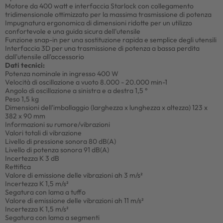
Motore da 400 watt e interfaccia Starlock con collegamento
tridimensionale ottimizzato per la massima trasmissione di potenza
Impugnatura ergonomica di dimensioni ridotte per un utilizzo
confortevole e una guida sicura dell'utensile
Funzione snap-in per una sostituzione rapida e semplice degli utensili
Interfaccia 3D per una trasmissione di potenza a bassa perdita
dall'utensile all'accessorio
Dati tecnici:
Potenza nominale in ingresso 400 W
Velocità di oscillazione a vuoto 8.000 - 20.000 min-1
Angolo di oscillazione a sinistra e a destra 1,5 °
Peso 1,5 kg
Dimensioni dell'imballaggio (larghezza x lunghezza x altezza) 123 x
382 x 90 mm
Informazioni su rumore/vibrazioni
Valori totali di vibrazione
Livello di pressione sonora 80 dB(A)
Livello di potenza sonora 91 dB(A)
Incertezza K 3 dB
Rettifica
Valore di emissione delle vibrazioni ah 3 m/s²
Incertezza K 1,5 m/s²
Segatura con lama a tuffo
Valore di emissione delle vibrazioni ah 11 m/s²
Incertezza K 1,5 m/s²
Segatura con lama a segmenti