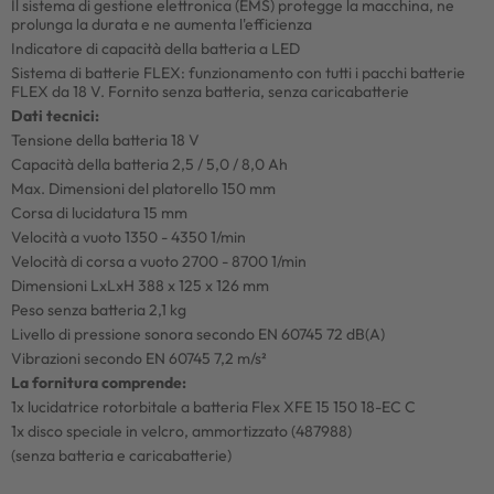
Il sistema di gestione elettronica (EMS) protegge la macchina, ne
prolunga la durata e ne aumenta l'efficienza
Indicatore di capacità della batteria a LED
Sistema di batterie FLEX: funzionamento con tutti i pacchi batterie
FLEX da 18 V. Fornito senza batteria, senza caricabatterie
Dati tecnici:
Tensione della batteria 18 V
Capacità della batteria 2,5 / 5,0 / 8,0 Ah
Max. Dimensioni del platorello 150 mm
Corsa di lucidatura 15 mm
Velocità a vuoto 1350 - 4350 1/min
Velocità di corsa a vuoto 2700 - 8700 1/min
Dimensioni LxLxH 388 x 125 x 126 mm
Peso senza batteria 2,1 kg
Livello di pressione sonora secondo EN 60745 72 dB(A)
Vibrazioni secondo EN 60745 7,2 m/s²
La fornitura comprende:
1x lucidatrice rotorbitale a batteria Flex XFE 15 150 18-EC C
1x disco speciale in velcro, ammortizzato (487988)
(senza batteria e caricabatterie)