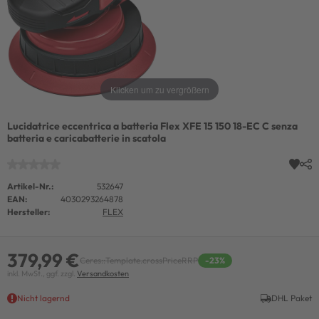
Klicken um zu vergrößern
Lucidatrice eccentrica a batteria Flex XFE 15 150 18-EC C senza
batteria e caricabatterie in scatola
Artikel-Nr.:
532647
EAN:
4030293264878
Hersteller:
FLEX
379,99 €
Ceres::Template.crossPriceRRP
-23%
inkl. MwSt., ggf. zzgl.
Versandkosten
Nicht lagernd
DHL Paket