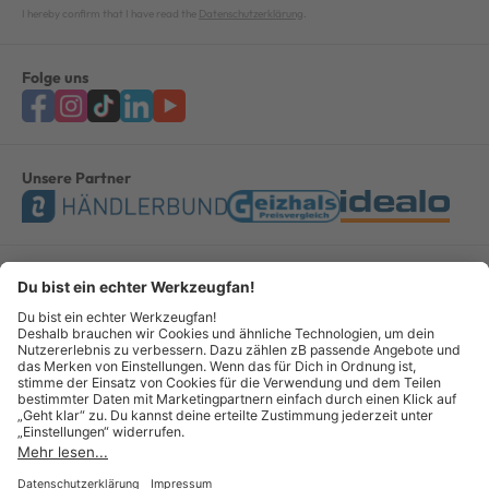
I hereby confirm that I have read the
Datenschutzerklärung
.
Folge uns
Unsere Partner
Bezahlung & Versand
Impressum
AGB
Datenschutz
Widerruf
Vertrag widerrufen
© Copyright 2026 GOTOOLS GmbH - Alle Rechte vorbehalten. powered by
createyourtemplate