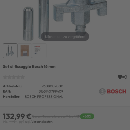
Klicken um zu vergrößern
Set di fissaggio Bosch 16 mm
Artikel-Nr.:
2608002000
EAN:
3165140799409
Hersteller:
BOSCH PROFESSIONAL
132,99 €
Ceres::Template.crossPriceRRP
-60%
inkl. MwSt., ggf. zzgl.
Versandkosten