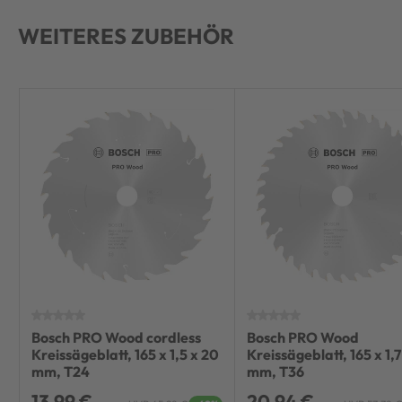
WEITERES ZUBEHÖR
Bosch PRO Wood cordless
Bosch PRO Wood
Kreissägeblatt, 165 x 1,5 x 20
Kreissägeblatt, 165 x 1,7
mm, T24
mm, T36
13,99 €
20,94 €