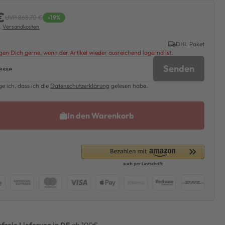
€
UVP 868,70 €
-19%
l.
Versandkosten
DHL Paket
en Dich gerne, wenn der Artikel wieder ausreichend lagernd ist.
Senden
ge ich, dass ich die
Daten­schutz­erklärung
gelesen habe.
In den Warenkorb