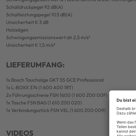
Schalldruckpegel 92 dB(A)
Schallleistungspegel 103 dB(A)
Unsicherheit K 3 dB
Holzsägen
Schwingungsemissionswert ah 2,5 m/s²
Unsicherheit K 1,5 m/s²
LIEFERUMFANG:
1x Bosch Tauchsäge GKT 55 GCE Professional
1x L-BOXX 374 (1 600 A00 1RT)
2x Führungsschiene FSN 1600 (1 600 Z00 00F)
1x Tasche FSN BAG (1 610 Z00 020)
1x Verbindungsstück FSN VEL (1 600 Z00 009)
VIDEOS