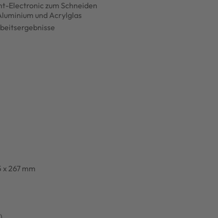
nt-Electronic zum Schneiden
 Aluminium und Acrylglas
Arbeitsergebnisse
5 x 267 mm
)