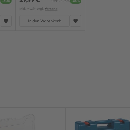
€
-60%
UVP 75,73 €
-60%
UVP 5
inkl. MwSt. zzgl.
Versand
inkl. MwSt. zzgl.
Versand
In den Warenkorb
In den Warenkor