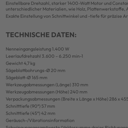
Einstellbare Drehzahl, starker 1400-Watt Motor und Consta
unterschiedlicher Materialien, wie Holz, Plattenwerkstoffe,
Exakte Einstellung von Schnittwinkel und -tiefe für präzise 
TECHNISCHE DATEN:
Nenneingangsleistung 1.400 W
Leerlaufdrehzahl 3.600 – 6.250 min-1
Gewicht 4,7 kg
Sägeblattbohrungs-Ø 20 mm
Sägeblatt-Ø 165 mm
Werkzeugabmessungen (Länge) 310 mm
Werkzeugabmessungen (Höhe) 240 mm
Verpackungsabmessungen (Breite x Länge x Höhe) 286 x 45
Schnitttiefe (90°) 57 mm
Schnitttiefe (45°) 42 mm
Geräusch-/Vibrationsinformation
Schwingungsgesamtwerte (Vektorsumme dreier Richtungen