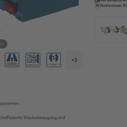
Versandkosten
Kostenloser R
ern
+3
mponenten
m
heffiziente Staubabsaugung und