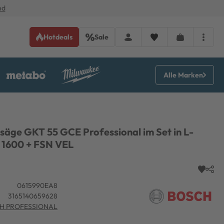
nd
Hotdeals
Sale
Alle Marken
säge GKT 55 GCE Professional im Set in L-
 1600 + FSN VEL
0615990EA8
3165140659628
H PROFESSIONAL