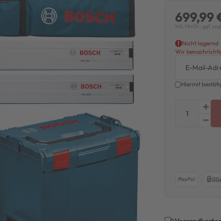
699,99 
inkl. MwSt., ggf. zzg
Nicht lagernd
Wir benachrichtig
Hiermit bestäti