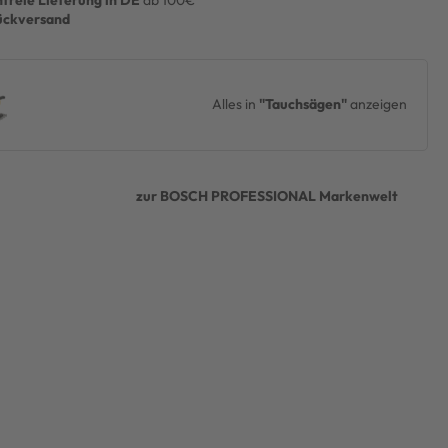
freie Lieferung in DE
ab 100€
ückversand
Alles in
"Tauchsägen"
anzeigen
zur BOSCH PROFESSIONAL Markenwelt