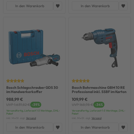
In den Warenkorb
In den Warenkorb
Bosch Schlagschrauber GDS 30
Bosch Bohrmaschine GBM 10 RE
im Handwerkerkoffer
Professional inkl. SSBF im Karton
988,99 €
109,99 €
UVP 1.639,82 €
-39%
UVP 168,98 €
-34%
Versandfertig, Lieferzeit 1-3 Werktage, DHL-
Versandfertig, Lieferzeit 1-3 Werktage, DHL-
Paket
Paket
inkl. MwSt. zzgl.
Versand
inkl. MwSt. zzgl.
Versand
In den Warenkorb
In den Warenkorb