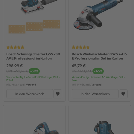
Bosch Schwingschleifer GSS 280
Bosch Winkelschleifer GWS 7-115
AVE Professional im Karton
E Professional im Set im Karton
298,99 €
65,79 €
UVP 492,66 €
-39%
UVP 120,19 €
-45%
Versandfertig, Lieferzeit 1-3 Werktage, DHL-
Versandfertig, Lieferzeit 1-3 Werktage, DHL-
Paket
Paket
inkl. MwSt. zzgl.
Versand
inkl. MwSt. zzgl.
Versand
In den Warenkorb
In den Warenkorb