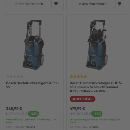
In den Warenkorb
In den Warenkorb
Bosch Hochdruckreiniger GHP 5-
Bosch Hochdruckreiniger GHP 5-
55
65 X inklusiv Schlauchtrommel
10M - 160bar - 2400W
HOTDEAL
368,99 €
479,99 €
UVP 644,98 €
-42%
UVP 803,25 €
-40%
Versandfertig, Lieferzeit 1-3 Werktage, DHL-
Versandfertig, Lieferzeit 1-3 Werktage, DHL-
Paket
Paket
inkl. MwSt. zzgl.
Versand
inkl. MwSt. zzgl.
Versand