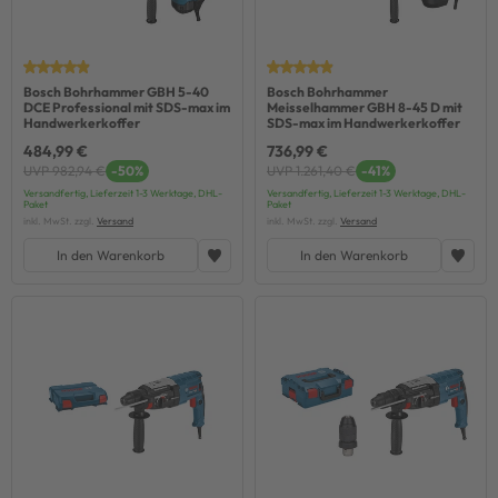
Bosch Bohrhammer GBH 5-40
Bosch Bohrhammer
DCE Professional mit SDS-max im
Meisselhammer GBH 8-45 D mit
Handwerkerkoffer
SDS-max im Handwerkerkoffer
484,99 €
736,99 €
UVP 982,94 €
-50%
UVP 1.261,40 €
-41%
Versandfertig, Lieferzeit 1-3 Werktage, DHL-
Versandfertig, Lieferzeit 1-3 Werktage, DHL-
Paket
Paket
inkl. MwSt. zzgl.
Versand
inkl. MwSt. zzgl.
Versand
In den Warenkorb
In den Warenkorb