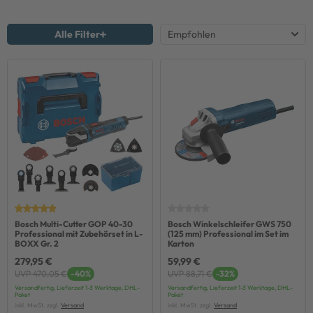
Alle Filter
Bosch Multi-Cutter GOP 40-30
Bosch Winkelschleifer GWS 750
Professional mit Zubehörset in L-
(125 mm) Professional im Set im
BOXX Gr. 2
Karton
279,95 €
59,99 €
UVP 470,05 €
-40%
UVP 88,71 €
-32%
Versandfertig, Lieferzeit 1-3 Werktage, DHL-
Versandfertig, Lieferzeit 1-3 Werktage, DHL-
Paket
Paket
inkl. MwSt. zzgl.
Versand
inkl. MwSt. zzgl.
Versand