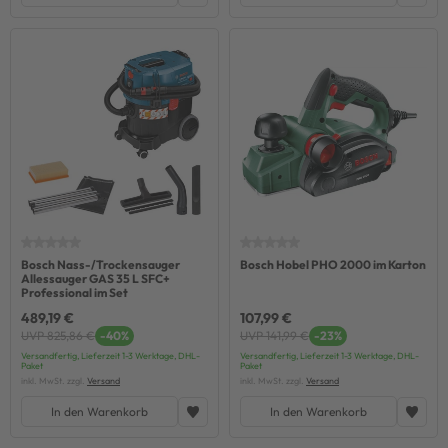
Bosch Nass-/Trockensauger
Bosch Hobel PHO 2000 im Karton
Allessauger GAS 35 L SFC+
Professional im Set
489,19 €
107,99 €
UVP 825,86 €
-40%
UVP 141,99 €
-23%
Versandfertig, Lieferzeit 1-3 Werktage, DHL-
Versandfertig, Lieferzeit 1-3 Werktage, DHL-
Paket
Paket
inkl. MwSt. zzgl.
Versand
inkl. MwSt. zzgl.
Versand
In den Warenkorb
In den Warenkorb