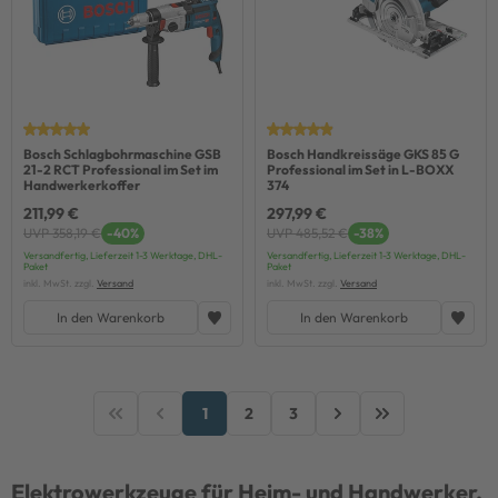
Bosch Schlagbohrmaschine GSB
Bosch Handkreissäge GKS 85 G
21-2 RCT Professional im Set im
Professional im Set in L-BOXX
Handwerkerkoffer
374
211,99 €
297,99 €
UVP 358,19 €
-40%
UVP 485,52 €
-38%
Versandfertig, Lieferzeit 1-3 Werktage, DHL-
Versandfertig, Lieferzeit 1-3 Werktage, DHL-
Paket
Paket
inkl. MwSt. zzgl.
Versand
inkl. MwSt. zzgl.
Versand
In den Warenkorb
In den Warenkorb
1
2
3
Elektrowerkzeuge für Heim- und Handwerker.