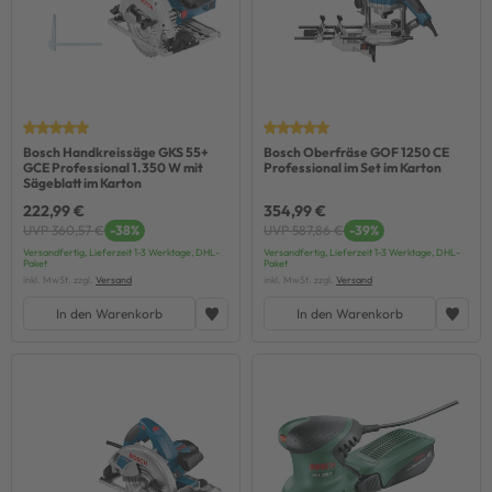
Bosch Handkreissäge GKS 55+
Bosch Oberfräse GOF 1250 CE
GCE Professional 1.350 W mit
Professional im Set im Karton
Sägeblatt im Karton
222,99 €
354,99 €
UVP 360,57 €
-38%
UVP 587,86 €
-39%
Versandfertig, Lieferzeit 1-3 Werktage, DHL-
Versandfertig, Lieferzeit 1-3 Werktage, DHL-
Paket
Paket
inkl. MwSt. zzgl.
Versand
inkl. MwSt. zzgl.
Versand
In den Warenkorb
In den Warenkorb