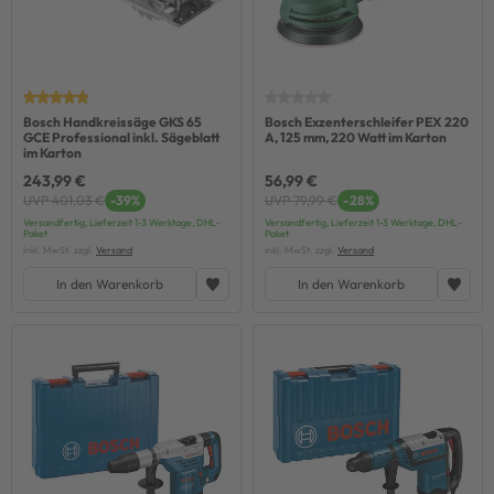
Bosch Handkreissäge GKS 65
Bosch Exzenterschleifer PEX 220
GCE Professional inkl. Sägeblatt
A, 125 mm, 220 Watt im Karton
im Karton
243,99 €
56,99 €
UVP 401,03 €
-39%
UVP 79,99 €
-28%
Versandfertig, Lieferzeit 1-3 Werktage, DHL-
Versandfertig, Lieferzeit 1-3 Werktage, DHL-
Paket
Paket
inkl. MwSt. zzgl.
Versand
inkl. MwSt. zzgl.
Versand
In den Warenkorb
In den Warenkorb