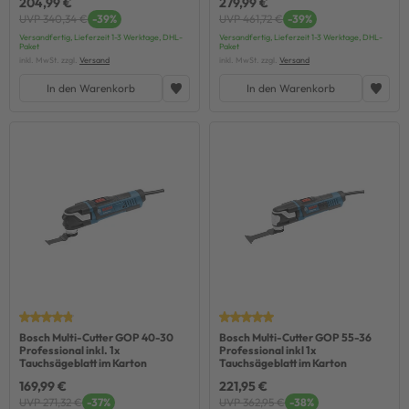
204,99 €
279,99 €
UVP 340,34 €
-39%
UVP 461,72 €
-39%
Versandfertig, Lieferzeit 1-3 Werktage, DHL-
Versandfertig, Lieferzeit 1-3 Werktage, DHL-
Paket
Paket
inkl. MwSt. zzgl.
Versand
inkl. MwSt. zzgl.
Versand
In den Warenkorb
In den Warenkorb
Bosch Multi-Cutter GOP 40-30
Bosch Multi-Cutter GOP 55-36
Professional inkl. 1x
Professional inkl 1x
Tauchsägeblatt im Karton
Tauchsägeblatt im Karton
169,99 €
221,95 €
UVP 271,32 €
-37%
UVP 362,95 €
-38%