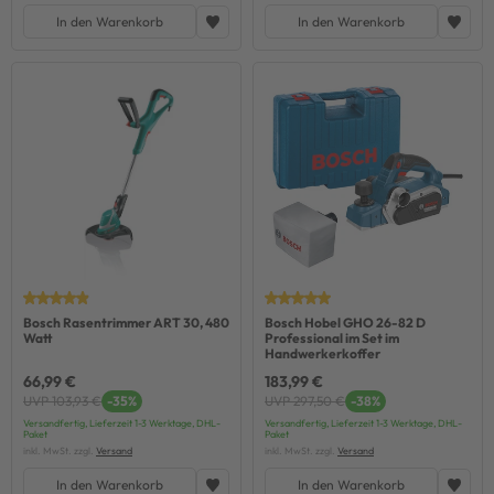
In den Warenkorb
In den Warenkorb
Bosch Rasentrimmer ART 30, 480
Bosch Hobel GHO 26-82 D
Watt
Professional im Set im
Handwerkerkoffer
66,99 €
183,99 €
UVP 103,93 €
-35%
UVP 297,50 €
-38%
Versandfertig, Lieferzeit 1-3 Werktage, DHL-
Versandfertig, Lieferzeit 1-3 Werktage, DHL-
Paket
Paket
inkl. MwSt. zzgl.
Versand
inkl. MwSt. zzgl.
Versand
In den Warenkorb
In den Warenkorb