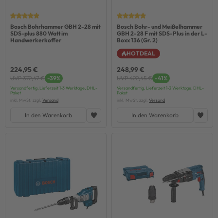
Bosch Bohrhammer GBH 2-28 mit
Bosch Bohr- und Meißelhammer
SDS-plus 880 Watt im
GBH 2-28 F mit SDS-Plus in der L-
Handwerkerkoffer
Boxx 136 (Gr. 2)
HOTDEAL
224,95 €
248,99 €
UVP 372,47 €
-39%
UVP 422,45 €
-41%
Versandfertig, Lieferzeit 1-3 Werktage, DHL-
Versandfertig, Lieferzeit 1-3 Werktage, DHL-
Paket
Paket
inkl. MwSt. zzgl.
Versand
inkl. MwSt. zzgl.
Versand
In den Warenkorb
In den Warenkorb