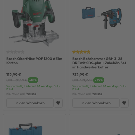
Bosch Oberfräse POF 1200 AE im
Bosch Bohrhammer GBH 3-28
Karton
DRE mit SDS-plus + Zubehör-Set
im Handwerkerkoffer
112,99 €
312,99 €
UVP 138,59 €
-18%
UVP 521,22 €
-39%
Versandfertig, Lieferzeit 1-3 Werktage, DHL-
Versandfertig, Lieferzeit 1-3 Werktage, DHL-
Paket
Paket
inkl. MwSt. zzgl.
Versand
inkl. MwSt. zzgl.
Versand
In den Warenkorb
In den Warenkorb