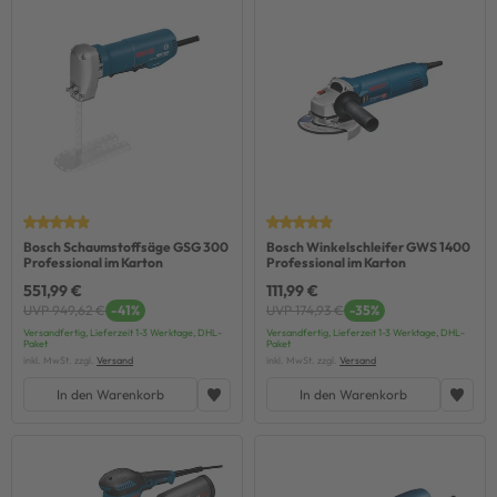
Bosch Schaumstoffsäge GSG 300
Bosch Winkelschleifer GWS 1400
Professional im Karton
Professional im Karton
551,99 €
111,99 €
UVP 949,62 €
-41%
UVP 174,93 €
-35%
Versandfertig, Lieferzeit 1-3 Werktage, DHL-
Versandfertig, Lieferzeit 1-3 Werktage, DHL-
Paket
Paket
inkl. MwSt. zzgl.
Versand
inkl. MwSt. zzgl.
Versand
In den Warenkorb
In den Warenkorb