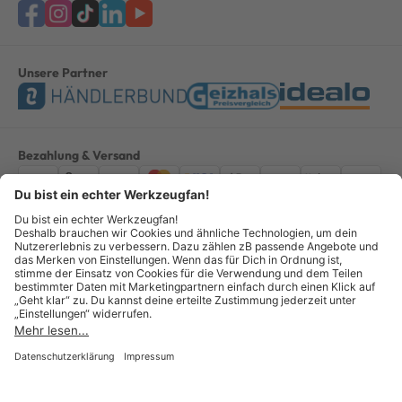
Unsere Partner
Bezahlung & Versand
Impressum
AGB
Datenschutz
Widerruf
Vertrag widerrufen
Alle Preise verstehen sich inkl. ges. MwSt. *Kostenloser Versand innerhalb
Deutschlands, bei Bestellungen ab 100,00 Euro.
© Copyright 2026 GOTOOLS GmbH - Alle Rechte vorbehalten. powered by
createyourtemplate