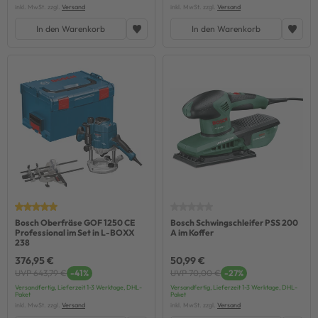
inkl. MwSt. zzgl.
Versand
inkl. MwSt. zzgl.
Versand
In den Warenkorb
In den Warenkorb
Bosch Oberfräse GOF 1250 CE
Bosch Schwingschleifer PSS 200
Professional im Set in L-BOXX
A im Koffer
238
376,95 €
50,99 €
UVP 643,79 €
-41%
UVP 70,00 €
-27%
Versandfertig, Lieferzeit 1-3 Werktage, DHL-
Versandfertig, Lieferzeit 1-3 Werktage, DHL-
Paket
Paket
inkl. MwSt. zzgl.
Versand
inkl. MwSt. zzgl.
Versand