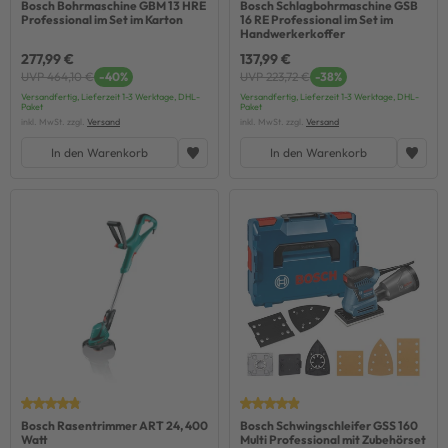
Bosch Bohrmaschine GBM 13 HRE
Bosch Schlagbohrmaschine GSB
Professional im Set im Karton
16 RE Professional im Set im
Handwerkerkoffer
277,99 €
137,99 €
UVP 464,10 €
-40%
UVP 223,72 €
-38%
Versandfertig, Lieferzeit 1-3 Werktage, DHL-
Versandfertig, Lieferzeit 1-3 Werktage, DHL-
Paket
Paket
inkl. MwSt. zzgl.
Versand
inkl. MwSt. zzgl.
Versand
In den Warenkorb
In den Warenkorb
Bosch Rasentrimmer ART 24, 400
Bosch Schwingschleifer GSS 160
Watt
Multi Professional mit Zubehörset