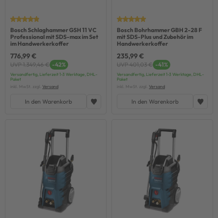
Bosch Schlaghammer GSH 11 VC
Bosch Bohrhammer GBH 2-28 F
Professional mit SDS-max im Set
mit SDS-Plus und Zubehör im
im Handwerkerkoffer
Handwerkerkoffer
776,99 €
235,99 €
UVP 1.349,46 €
-42%
UVP 401,03 €
-41%
Versandfertig, Lieferzeit 1-3 Werktage, DHL-
Versandfertig, Lieferzeit 1-3 Werktage, DHL-
Paket
Paket
inkl. MwSt. zzgl.
Versand
inkl. MwSt. zzgl.
Versand
In den Warenkorb
In den Warenkorb