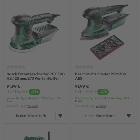
Bosch Exzenterschleifer PEX 300
Bosch Multischleifer PSM 200
AE, 125 mm, 270 Watt im Koffer
AES
91,99 €
91,99 €
UVP 126,98 €
-27%
UVP 126,98 €
-27%
Versandfertig, Lieferzeit 1-3 Werktage, DHL-
Versandfertig, Lieferzeit 1-3 Werktage, DHL-
Paket
Paket
inkl. MwSt. zzgl.
Versand
inkl. MwSt. zzgl.
Versand
In den Warenkorb
In den Warenkorb