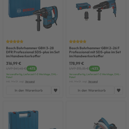
Bosch Bohrhammer GBH 3-28
Bosch Bohrhammer GBH 2-26 F
DFR Professional SDS-plus im Set
Professional mit SDS-plus im Set
im Handwerkerkoffer
im Handwerkerkoffer
316,99 €
178,99 €
UVP 541,45 €
-41%
UVP 315,35 €
-43%
Versandfertig, Lieferzeit 1-3 Werktage, DHL-
Versandfertig, Lieferzeit 1-3 Werktage, DHL-
Paket
Paket
inkl. MwSt. zzgl.
Versand
inkl. MwSt. zzgl.
Versand
In den Warenkorb
In den Warenkorb