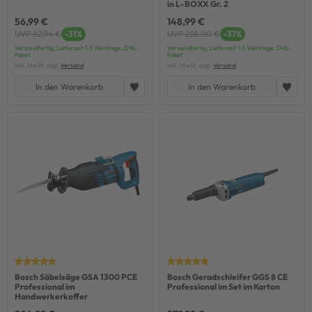
in L-BOXX Gr. 2
56,99 €
148,99 €
UVP 82,94 €
-31%
UVP 238,00 €
-37%
Versandfertig, Lieferzeit 1-3 Werktage, DHL-
Versandfertig, Lieferzeit 1-3 Werktage, DHL-
Paket
Paket
inkl. MwSt. zzgl.
Versand
inkl. MwSt. zzgl.
Versand
In den Warenkorb
In den Warenkorb
Bosch Säbelsäge GSA 1300 PCE
Bosch Geradschleifer GGS 8 CE
Professional im
Professional im Set im Karton
Handwerkerkoffer