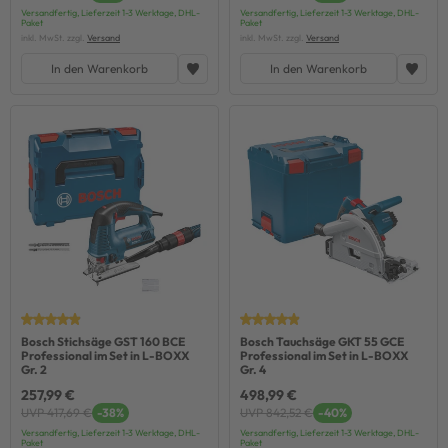
Versandfertig, Lieferzeit 1-3 Werktage, DHL-
Versandfertig, Lieferzeit 1-3 Werktage, DHL-
Paket
Paket
inkl. MwSt. zzgl.
Versand
inkl. MwSt. zzgl.
Versand
In den Warenkorb
In den Warenkorb
Bosch Stichsäge GST 160 BCE
Bosch Tauchsäge GKT 55 GCE
Professional im Set in L-BOXX
Professional im Set in L-BOXX
Gr. 2
Gr. 4
257,99 €
498,99 €
UVP 417,69 €
-38%
UVP 842,52 €
-40%
Versandfertig, Lieferzeit 1-3 Werktage, DHL-
Versandfertig, Lieferzeit 1-3 Werktage, DHL-
Paket
Paket