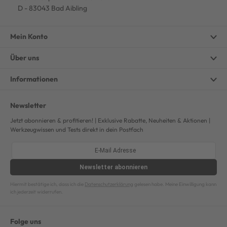
D - 83043 Bad Aibling
Mein Konto
Über uns
Informationen
Newsletter
Jetzt abonnieren & profitieren! | Exklusive Rabatte, Neuheiten & Aktionen |
Werkzeugwissen und Tests direkt in dein Postfach
Newsletter
abonnieren
Hiermit bestätige ich, dass ich die
Datenschutzerklärung
gelesen habe. Meine Einwilligung kann
ich jederzeit widerrufen.
Folge uns