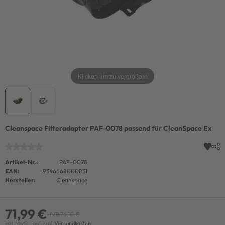
Klicken um zu vergrößern
Cleanspace Filteradapter PAF-0078 passend für CleanSpace Ex
Artikel-Nr.:
PAF-0078
EAN:
9346668000831
Hersteller:
Cleanspace
71,99 €
UVP 76,10 €
inkl. MwSt., ggf. zzgl.
Versandkosten