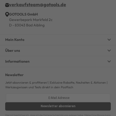
verkaufsteam@gotools.de
GOTOOLS GmbH
Gewerbepark Markfeld 2c
D - 83043 Bad Aibling
Mein Konto
Über uns
Informationen
Newsletter
Jetzt abonnieren & profitieren! | Exklusive Rabatte, Neuheiten & Aktionen |
Werkzeugwissen und Tests direkt in dein Postfach
Newsletter
abonnieren
Hiermit bestätige ich, dass ich die
Datenschutzerklärung
gelesen habe. Meine Einwilligung kann