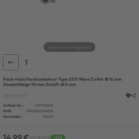
Klicken um zu vergrößern
Fisch-tools Forstnerbohrer Type 0317 Wave Cutter Ø 16 mm
Gesamtlänge 90 mm Schaft-Ø 8 mm
Artikel-Nr.:
031701600
EAN:
9002696134558
Hersteller:
FISCH
14,99 €
UVP 32,07 €
-53%