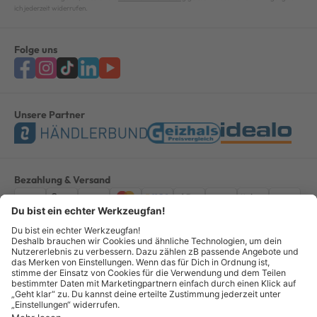
ich jederzeit widerrufen.
Folge uns
Unsere Partner
Bezahlung & Versand
Impressum
AGB
Datenschutz
Widerruf
Vertrag widerrufen
Alle Preise verstehen sich inkl. ges. MwSt. *Kostenloser Versand innerhalb
Deutschlands, bei Bestellungen ab 100,00 Euro.
© Copyright 2026 GOTOOLS GmbH - Alle Rechte vorbehalten. powered by
createyourtemplate