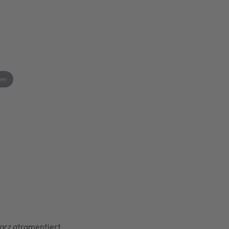
ern
arz atramentiert