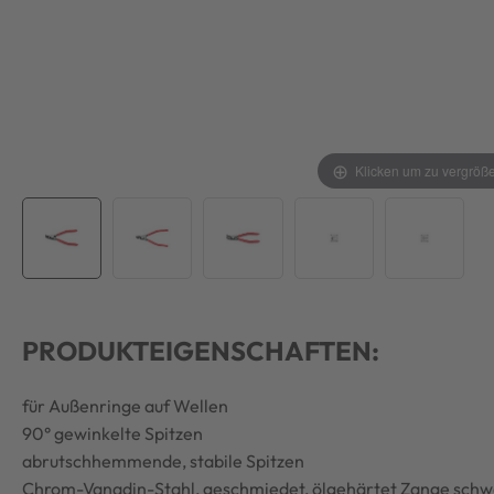
Klicken um zu vergröß
PRODUKTEIGENSCHAFTEN:
für Außenringe auf Wellen
90° gewinkelte Spitzen
abrutschhemmende, stabile Spitzen
Chrom-Vanadin-Stahl, geschmiedet, ölgehärtet Zange schw