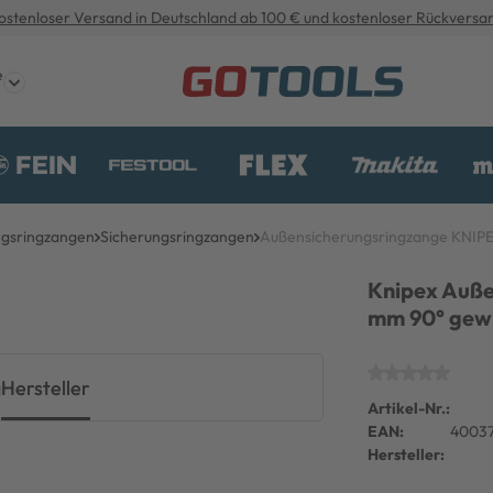
ostenloser Versand in Deutschland ab 100 € und kostenloser Rückversa
e
ngsringzangen
Sicherungsringzangen
Außensicherungsringzange KNIP
Knipex Außen
mm 90° gewi
g
Hersteller
Artikel-Nr.:
EAN:
4003
Hersteller: