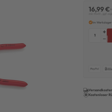
16,99 €
U
inkl. MwSt., ggf. zzg
Im Werkslager
Versandkosten
Kostenloser R