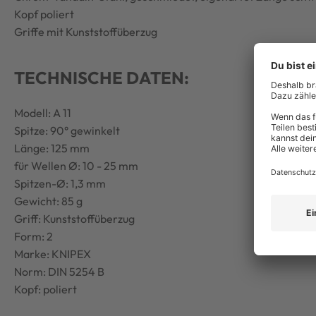
Kopf poliert
Griffe mit Kunststoffüberzug
TECHNISCHE DATEN:
Modell: A 11
Spitze: 90° gewinkelt
Länge: 125 mm
für Wellen Ø: 10 - 25 mm
Spitzen-Ø: 1,3 mm
Gewicht: 85 g
Griff: Kunststoffüberzug
Form: 2
Marke: KNIPEX
Norm: DIN 5254 B
Kopf: poliert