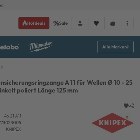
nd
Hotdeals
Sale
Alle Marken
EX
sicherungsringzange A 11 für Wellen Ø 10 - 25
nkelt poliert Länge 125 mm
46 21 A11
773023005
KNIPEX