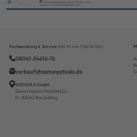
M
Fachberatung & Service
(Mo-Fr von 9 bis 16 Uhr)
08061-34616-16
A
R
verkaufsteam@gotools.de
C
GOTOOLS GmbH
Gewerbepark Markfeld 2c
D - 83043 Bad Aibling