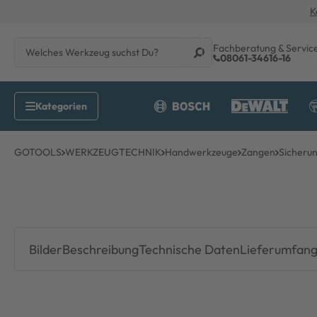
K
Fachberatung & Servic
08061-34616-16
GOTOOLS
WERKZEUGTECHNIK
Handwerkzeuge
Zangen
Sicheru
Bilder
Beschreibung
Technische Daten
Lieferumfan