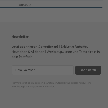
Newsletter
Jetzt abonnieren & profitieren! | Exklusive Rabatte,
Neuheiten & Aktionen | Werkzeugwissen und Tests direkt in
dein Postfach
abonnieren
Hiermit bestätige ich, dass ich die
Datenschutzerklärung
gelesen habe. Meine
Einwilligung kann ich jederzeit widerrufen.