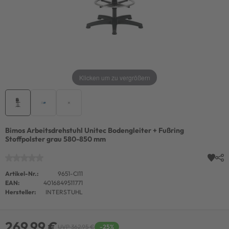
Klicken um zu vergrößern
Bimos Arbeitsdrehstuhl Unitec Bodengleiter + Fußring
Stoffpolster grau 580-850 mm
Artikel-Nr.:
9651-CI11
EAN:
4016849511771
Hersteller:
INTERSTUHL
269,99 €
UVP 362,95 €
-25%