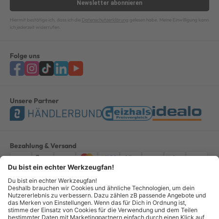
Newsletter
abonnieren
Hiermit bestätige ich, dass ich die
Datenschutzerklärung
gelesen habe. Meine Einwilligung kann
ich jederzeit widerrufen.
Folge uns
Unsere Partner
Bezahlung & Versand
Impressum
AGB
Datenschutz
Widerruf
Vertrag widerrufen
Alle Preise verstehen sich inkl. ges. MwSt. *Kostenloser Versand innerhalb
Deutschlands, bei Bestellungen ab 100,00 Euro.