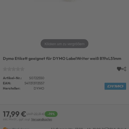
Klicken um zu vergrößern
Dymo Etikett geeignet für DYMO LabelWriter weiß B19xL51mm
Artikel-Nr.:
S0722550
EAN:
5411313113557
Hersteller:
DYMO
17,99 €
UVP 22,31 €
-19%
inkl. MwSt., ggf. zzgl.
Versandkosten