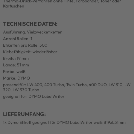
Thermo-Druck-Verfahren ohne Tinte, Farbbänder, Toner oder
Kartuschen
TECHNISCHE DATEN:
Ausführung: Vielzwecketiketten
Anzahl Rollen: 1
Etiketten pro Rolle: 500
Klebefähigkeit: wiederlösbar
Breite: 19 mm
Länge: 51 mm
Farbe: weiß
Marke: DYMO
passend für: LW 400, 400 Turbo, Twin Turbo, 400 DUO, LW 310, LW
320, LW 330 Turbo
geeignet für: DYMO LabelWriter
LIEFERUMFANG:
1x Dymo Etikett geeignet für DYMO LabelWriter weiß B19xL51mm