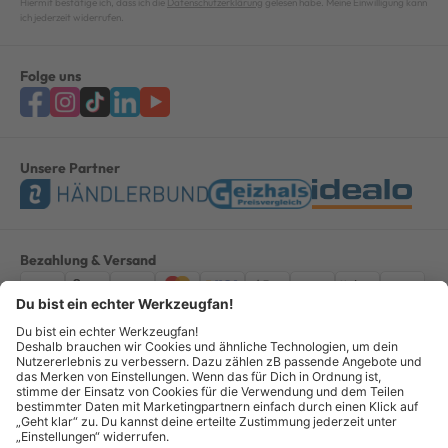
Hiermit bestätige ich, dass ich die
Datenschutzerklärung
gelesen habe. Meine Einwilligung kann
ich jederzeit widerrufen.
Folge uns
Unsere Partner
Bezahlung & Versand
Impressum
AGB
Datenschutz
Widerruf
Vertrag widerrufen
Alle Preise verstehen sich inkl. ges. MwSt. *Kostenloser Versand innerhalb
Deutschlands, bei Bestellungen ab 100,00 Euro.
© Copyright 2026 GOTOOLS GmbH - Alle Rechte vorbehalten. powered by
createyourtemplate