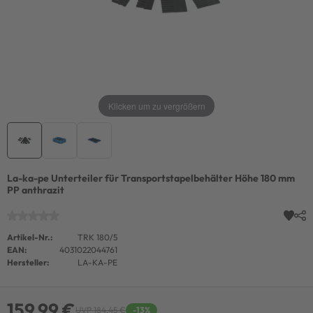
Klicken um zu vergrößern
La-ka-pe Unterteiler für Transportstapelbehälter Höhe 180 mm
PP anthrazit
Artikel-Nr.:
TRK 180/5
EAN:
4031022044761
Hersteller:
LA-KA-PE
159,99 €
UVP 184,45 €
-13%