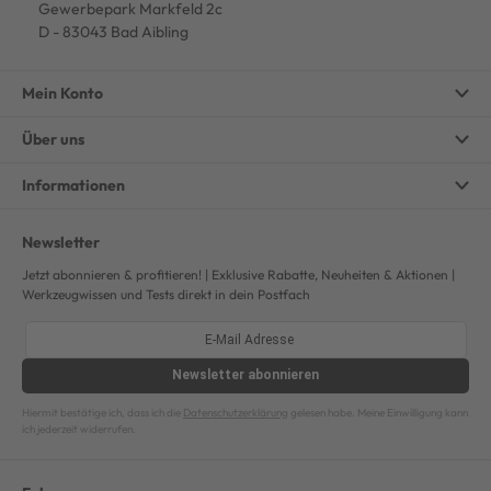
Gewerbepark Markfeld 2c
D - 83043 Bad Aibling
Mein Konto
Über uns
Informationen
Newsletter
Jetzt abonnieren & profitieren! | Exklusive Rabatte, Neuheiten & Aktionen |
Werkzeugwissen und Tests direkt in dein Postfach
Newsletter
abonnieren
Hiermit bestätige ich, dass ich die
Datenschutzerklärung
gelesen habe. Meine Einwilligung kann
ich jederzeit widerrufen.