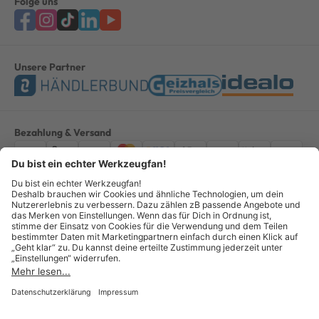
Folge uns
Unsere Partner
Bezahlung & Versand
Impressum
AGB
Datenschutz
Widerruf
Vertrag widerrufen
Alle Preise verstehen sich inkl. ges. MwSt. *Kostenloser Versand innerhalb
Deutschlands, bei Bestellungen ab 100,00 Euro.
© Copyright 2026 GOTOOLS GmbH - Alle Rechte vorbehalten. powered by
createyourtemplate