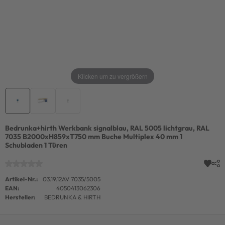
Klicken um zu vergrößern
Bedrunka+hirth Werkbank signalblau, RAL 5005 lichtgrau, RAL
7035 B2000xH859xT750 mm Buche Multiplex 40 mm 1
Schubladen 1 Türen
Artikel-Nr.:
03.19.12AV 7035/5005
EAN:
4050413062306
Hersteller:
BEDRUNKA & HIRTH