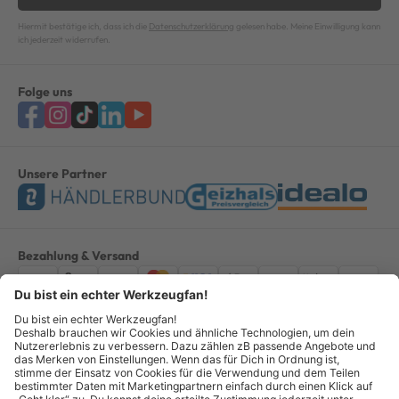
Hiermit bestätige ich, dass ich die
Datenschutzerklärung
gelesen habe. Meine Einwilligung kann
ich jederzeit widerrufen.
Folge uns
Unsere Partner
Bezahlung & Versand
Impressum
AGB
Datenschutz
Widerruf
Vertrag widerrufen
Alle Preise verstehen sich inkl. ges. MwSt. *Kostenloser Versand innerhalb
Deutschlands, bei Bestellungen ab 100,00 Euro.