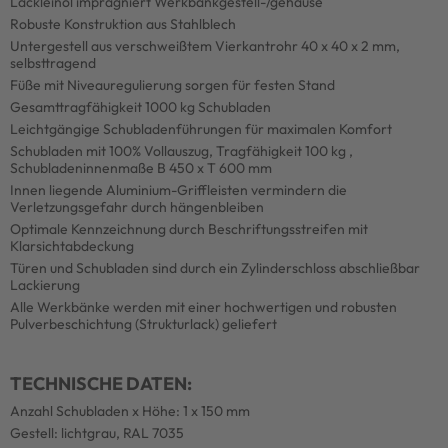
Lackleinöl imprägniert Werkbankgestell-/gehäuse
Robuste Konstruktion aus Stahlblech
Untergestell aus verschweißtem Vierkantrohr 40 x 40 x 2 mm,
selbsttragend
Füße mit Niveauregulierung sorgen für festen Stand
Gesamttragfähigkeit 1000 kg Schubladen
Leichtgängige Schubladenführungen für maximalen Komfort
Schubladen mit 100% Vollauszug, Tragfähigkeit 100 kg ,
Schubladeninnenmaße B 450 x T 600 mm
Innen liegende Aluminium-Griffleisten vermindern die
Verletzungsgefahr durch hängenbleiben
Optimale Kennzeichnung durch Beschriftungsstreifen mit
Klarsichtabdeckung
Türen und Schubladen sind durch ein Zylinderschloss abschließbar
Lackierung
Alle Werkbänke werden mit einer hochwertigen und robusten
Pulverbeschichtung (Strukturlack) geliefert
TECHNISCHE DATEN:
Anzahl Schubladen x Höhe: 1 x 150 mm
Gestell: lichtgrau, RAL 7035