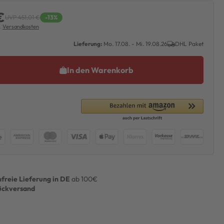
€
UVP 451,01 €
-13%
l.
Versandkosten
Lieferung:
Mo. 17.08. - Mi. 19.08.26
DHL Paket
In den Warenkorb
freie Lieferung in DE
ab 100€
ückversand