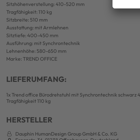
Sitzhöhenverstellung: 410-520 mm
Tragfähigkeit: 110 kg
Sitzbreite: 510 mm
Ausstattung: mit Armlehnen
Sitztiefe: 400-450 mm
Ausführung: mit Synchrontechnik
Lehnenhöhe: 580-650 mm
Marke: TREND OFFICE
LIEFERUMFANG:
1x Trend office Bürodrehstuhl mit Synchrontechnik schwar
Tragfähigkeit 110 kg
HERSTELLER
Dauphin HumanDesign Group GmbH & Co. KG
Espanstr. 36, 91238 Offenhausen, Deutschland