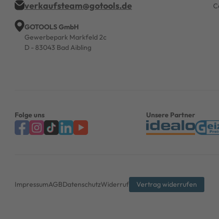
verkaufsteam@gotools.de
C
GOTOOLS GmbH
Gewerbepark Markfeld 2c
D - 83043 Bad Aibling
Folge uns
Unsere Partner
Impressum
AGB
Datenschutz
Widerruf
Vertrag widerrufen