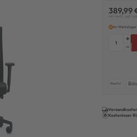
389,99 
inkl. MwSt., ggf. zzg
Im Werkslager
Versandkosten
Kostenloser R