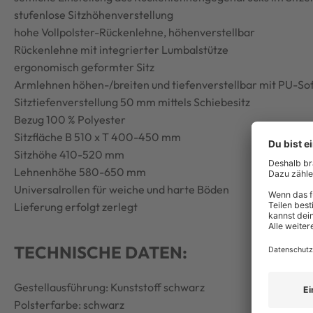
stufenlose Sitzhöhenverstellung
hohe Vollpolster-Rückenlehne, höhenverstellbar
Rückenlehne mit integrierter Lumbalstütze
ergonomisch geformter Sitz
Armlehnen höhen-/breiten und tiefenverstellbar mit PU-So
Sitztiefenverstellung 50 mm mittels Schiebesitz
Bezug 100 % Polyester
Sitzfläche B 510 x T 400-450 mm
Sitzhöhe 410-520 mm
Lehnenhöhe 580-650 mm
Universalrollen für weiche und harte Böden
Lieferung erfolgt zerlegt
TECHNISCHE DATEN:
Gestellausführung: Kunststoff schwarz
Polsterfarbe: schwarz