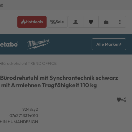
nd
Hotdeals
Sale
Alle Marken
Bürodrehstuhl TREND OFFICE
e Bürodrehstuhl mit Synchrontechnik schwarz
mit Armlehnen Tragfähigkeit 110 kg
9248sy2
0762743314010
HIN HUMANDESIGN