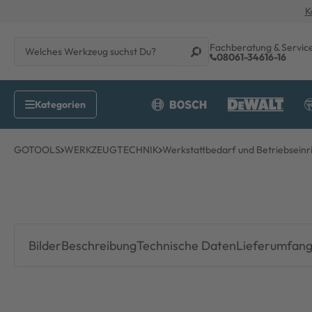
K
Fachberatung & Servic
08061-34616-16
GOTOOLS
WERKZEUGTECHNIK
Werkstattbedarf und Betriebseinr
Bilder
Beschreibung
Technische Daten
Lieferumfan