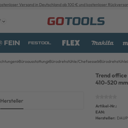
ostenloser Versand in Deutschland ab 100 € und kostenloser Rückversa
e
ichtungen
Büroausstattung
Bürodrehstühle/Chefsessel
Bürodrehstühle
Trend offic
410-520 mm 
g
Hersteller
Artikel-Nr.:
EAN:
Hersteller:
DAUP