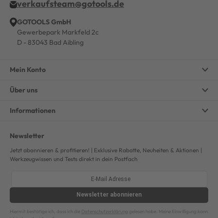
verkaufsteam@gotools.de
GOTOOLS GmbH
Gewerbepark Markfeld 2c
D - 83043 Bad Aibling
Mein Konto
Über uns
Informationen
Newsletter
Jetzt abonnieren & profitieren! | Exklusive Rabatte, Neuheiten & Aktionen |
Werkzeugwissen und Tests direkt in dein Postfach
Newsletter
abonnieren
Hiermit bestätige ich, dass ich die
Datenschutzerklärung
gelesen habe. Meine Einwilligung kann