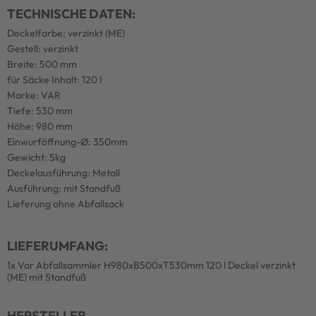
TECHNISCHE DATEN:
Deckelfarbe: verzinkt (ME)
Gestell: verzinkt
Breite: 500 mm
für Säcke Inhalt: 120 l
Marke: VAR
Tiefe: 530 mm
Höhe: 980 mm
Einwurföffnung-Ø: 350mm
Gewicht: 5kg
Deckelausführung: Metall
Ausführung: mit Standfuß
Lieferung ohne Abfallsack
LIEFERUMFANG:
1x Var Abfallsammler H980xB500xT530mm 120 l Deckel verzinkt
(ME) mit Standfuß
HERSTELLER