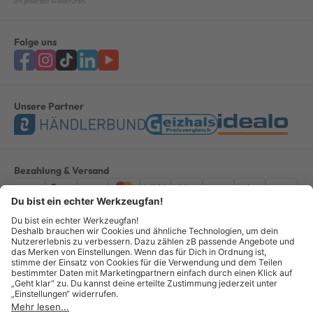
ich jederzeit widerrufen.
Folge uns
Unsere Partner
Bezahlung & Versand
Impressum
AGB
Datenschutz
Widerruf
Vertrag widerrufen
Alle Preise verstehen sich inkl. ges. MwSt. *Kostenloser Versand innerhalb
Deutschlands, bei Bestellungen ab 100,00 Euro.
© Copyright 2026 GOTOOLS GmbH - Alle Rechte vorbehalten. powered by
createyourtemplate