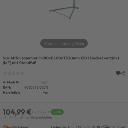
Klicken um zu vergrößern
Var Abfallsammler H980xB500xT530mm 120 l Deckel verzinkt
(ME) mit Standfuß
Artikel-Nr.:
10251
EAN:
4030695102518
Hersteller:
Var
104,99 €
UVP 129,71 €
-19%
inkl. MwSt., ggf. zzgl.
Versandkosten
Im Werkslager
Lieferung:
Do. 13.08. - Mi. 19.08.26
DHL Paket