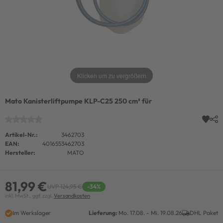
Klicken um zu vergrößern
Mato Kanisterliftpumpe KLP-C25 250 cm³ für
Artikel-Nr.:
3462703
EAN:
4016553462703
Hersteller:
MATO
81,99 €
UVP 124,95 €
-34%
inkl. MwSt., ggf. zzgl.
Versandkosten
Im Werkslager
Lieferung:
Mo. 17.08. - Mi. 19.08.26
DHL Paket