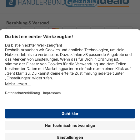
Bezahlung & Versand
Impressum
AGB
Datenschutz
Widerruf
Vertrag widerrufen
Alle Preise verstehen sich inkl. ges. MwSt. *Kostenloser Versand innerhalb
Deutschlands, bei Bestellungen ab 100,00 Euro.
© Copyright 2026 GOTOOLS GmbH - Alle Rechte vorbehalten. powered by
createyourtemplate