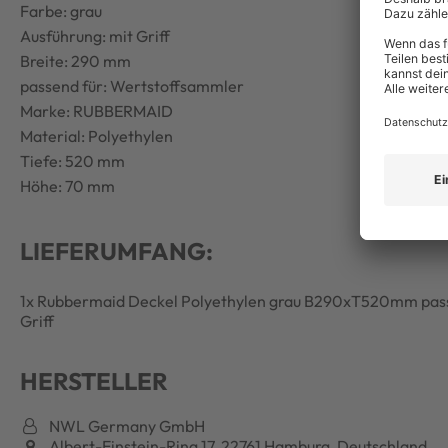
Farbe: grau
Ausführung: mit Griff
Breite: 290 mm
passend für: Wertstoffsammler
Marke: RUBBERMAID
Material: Polyethylen
Tiefe: 520 mm
Höhe: 70 mm
LIEFERUMFANG:
1x Rubbermaid Deckel Polyethylen grau B290xT520mm pass
Griff
HERSTELLER
NWL Germany GmbH
Albert-Einstein-Ring 17, 22761 Hamburg, Deutschland