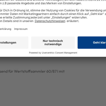
end für Wertstoffsammler 60/87 l mit