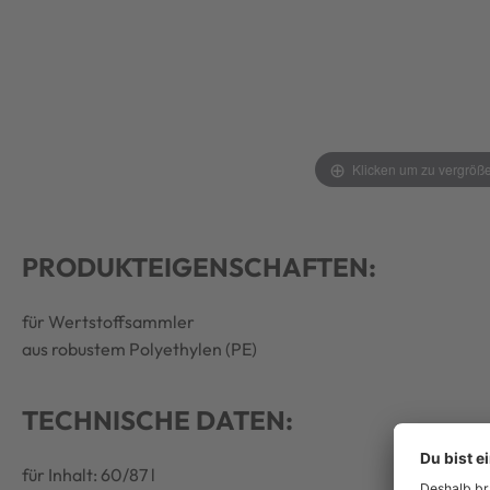
Klicken um zu vergröß
PRODUKTEIGENSCHAFTEN:
für Wertstoffsammler
aus robustem Polyethylen (PE)
TECHNISCHE DATEN:
für Inhalt: 60/87 l