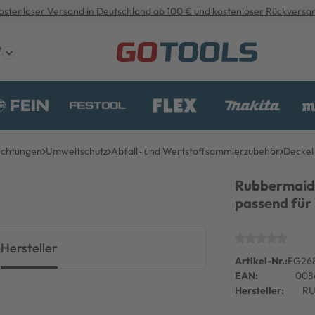
ostenloser Versand in Deutschland ab 100 € und kostenloser Rückversa
e
ichtungen
Umweltschutz
Abfall- und Wertstoffsammlerzubehör
Deckel
Rubbermaid
passend für 
g
Hersteller
Artikel-Nr.:
FG26
EAN:
008
Hersteller:
RU