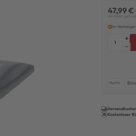
47,99 €
inkl. MwSt., ggf. zzg
Im Werkslager
Versandkosten
Kostenloser R