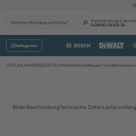
K
Fachberatung & Servic
08061-34616-16
GOTOOLS
WERKZEUGTECHNIK
Werkstattbedarf und Betriebseinr
Bilder
Beschreibung
Technische Daten
Lieferumfan