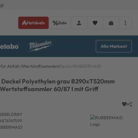
nd
Hotdeals
Sale
Alle Marken
 für Abfall-/Wertstoffsammler
Deckel RUBBERMAID
 Deckel Polyethylen grau B290xT520mm
Wertstoffsammler 60/87 l mit Griff
8888LGRAY
6876147599
BBERMAID