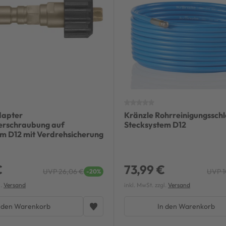
dapter
Kränzle Rohrreinigungssch
rschraubung auf
Stecksystem D12
m D12 mit Verdrehsicherung
€
73,99 €
UVP 26,06 €
UVP 1
-20%
l.
Versand
inkl. MwSt. zzgl.
Versand
 den Warenkorb
In den Warenkorb