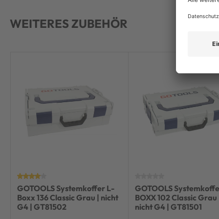
WEITERES ZUBEHÖR
GOTOOLS Systemkoffer L-
GOTOOLS Systemkoffe
Boxx 136 Classic Grau | nicht
BOXX 102 Classic Grau 
G4 | GT81502
nicht G4 | GT81501