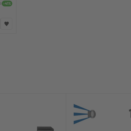
€
-41%