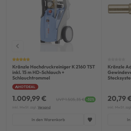
Kränzle Hochdruckreiniger K 2160 TST
Kränzle A
inkl. 15 m HD-Schlauch +
Gewindeve
Schlauchtrommel
Stecksyste
HOTDEAL
1.009,99 €
20,79 
UVP 1.505,35 €
-32%
inkl. MwSt. zzgl.
Versand
inkl. MwSt. zzg
In den Warenkorb
In