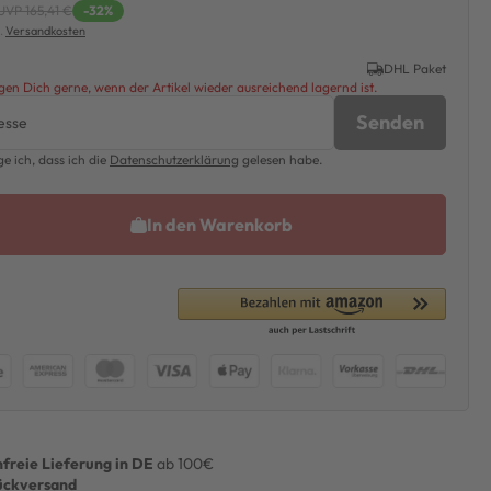
UVP 165,41 €
-32%
l.
Versandkosten
DHL Paket
en Dich gerne, wenn der Artikel wieder ausreichend lagernd ist.
Senden
ge ich, dass ich die
Daten­schutz­erklärung
gelesen habe.
In den Warenkorb
freie Lieferung in DE
ab 100€
ückversand