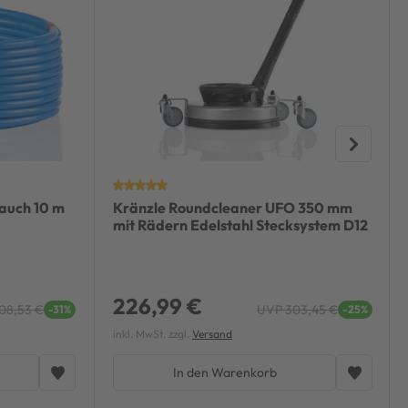
lauch 10 m
Kränzle Roundcleaner UFO 350 mm
mit Rädern Edelstahl Stecksystem D12
226,99 €
08,53 €
UVP 303,45 €
-31%
-25%
inkl. MwSt. zzgl.
Versand
In den Warenkorb