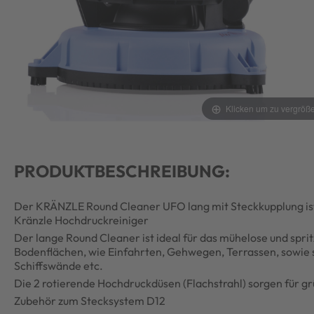
Klicken um zu vergröß
PRODUKTBESCHREIBUNG:
Der KRÄNZLE Round Cleaner UFO lang mit Steckkupplung ist 
Kränzle Hochdruckreiniger
Der lange Round Cleaner ist ideal für das mühelose und spri
Bodenflächen, wie Einfahrten, Gehwegen, Terrassen, sowie 
Schiffswände etc.
Die 2 rotierende Hochdruckdüsen (Flachstrahl) sorgen für g
Zubehör zum Stecksystem D12