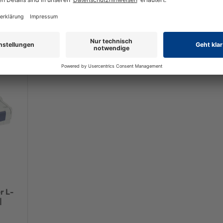
r L-
|