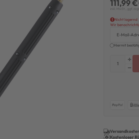
111,99 €
inkl. MwSt., ggf. zzg
Nicht lagernd
Wir benachrichtig
Hiermit bestäti
Versandkosten
Kostenloser R