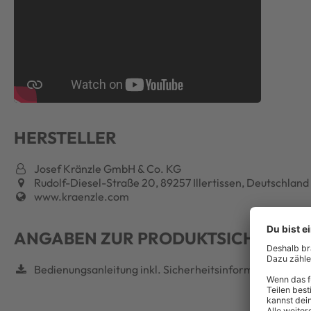
HERSTELLER
Josef Kränzle GmbH & Co. KG
Rudolf-Diesel-Straße 20, 89257 Illertissen, Deutschland
www.kraenzle.com
ANGABEN ZUR PRODUKTSICHERHEI
Bedienungsanleitung inkl. Sicherheitsinformationen (1)