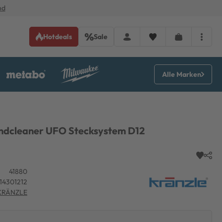
nd
Hotdeals
Sale
Alle Marken
ndcleaner UFO Stecksystem D12
41880
14301212
KRÄNZLE