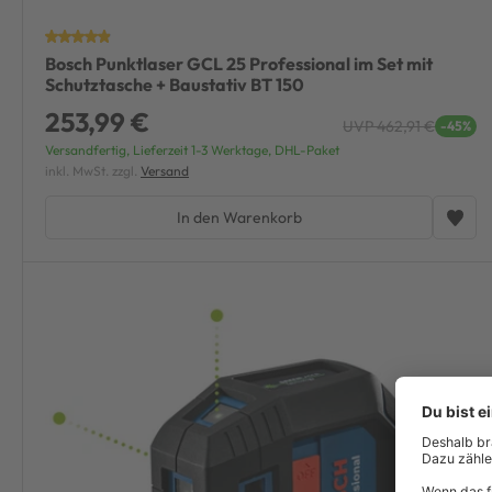
Bosch Punktlaser GCL 25 Professional im Set mit
Schutztasche + Baustativ BT 150
253,99 €
UVP 462,91 €
-45%
Versandfertig, Lieferzeit 1-3 Werktage, DHL-Paket
inkl. MwSt. zzgl.
Versand
In den Warenkorb