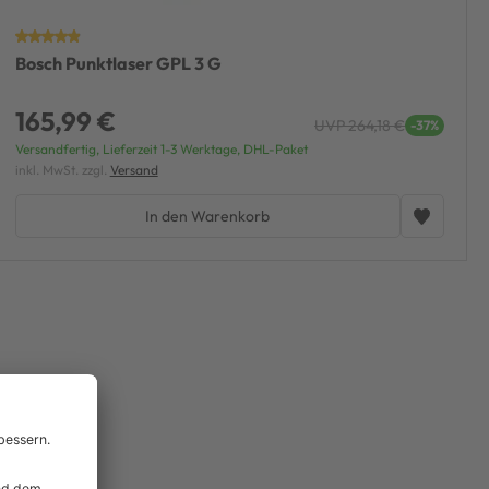
Bosch Punktlaser GPL 3 G
165,99 €
UVP 264,18 €
-37%
Versandfertig, Lieferzeit 1-3 Werktage, DHL-Paket
inkl. MwSt. zzgl.
Versand
In den Warenkorb