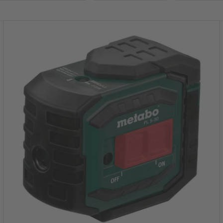
NAL
hne Koffer
0 - 50 m
1/4 Zoll
aschen
5/8 Zoll