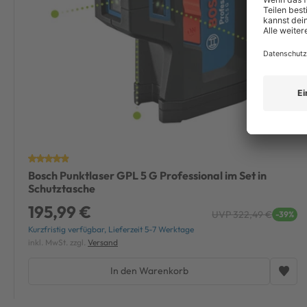
Bosch Punktlaser GPL 5 G Professional im Set in
Schutztasche
195,99 €
UVP 322,49 €
-39%
Kurzfristig verfügbar, Lieferzeit 5-7 Werktage
inkl. MwSt. zzgl.
Versand
In den Warenkorb