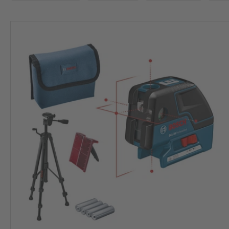
Verfügbar
BOSCH PROFESSIO
O
€
€
METABO
T