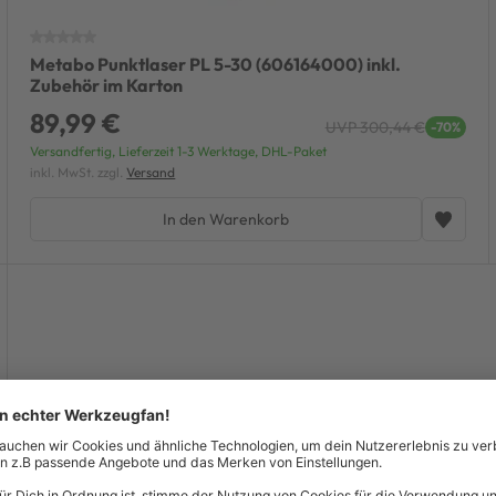
Metabo Punktlaser PL 5-30 (606164000) inkl.
Zubehör im Karton
89,99 €
UVP 300,44 €
-70%
Versandfertig, Lieferzeit 1-3 Werktage, DHL-Paket
inkl. MwSt. zzgl.
Versand
In den Warenkorb