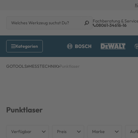
K
Fachberatung & Servic
08061-34616-16
GOTOOLS
MESSTECHNIK
Punktlaser
Punktlaser
Verfügbar
Preis
Marke
Auf