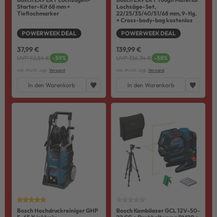
Starter-Kit 68 mm +
Lochsäge-Set,
Tieflochmarker
22/25/35/40/51/68 mm, 9-tlg.
+ Cross-body-bag kostenlos
POWERWEEK DEAL
POWERWEEK DEAL
37,99 €
139,99 €
UVP 92,84 €
-59%
UVP 336,34 €
-58%
inkl. MwSt. zzgl.
Versand
inkl. MwSt. zzgl.
Versand
In den Warenkorb
In den Warenkorb
Bosch Hochdruckreiniger GHP
Bosch Kombilaser GCL 12V-50-