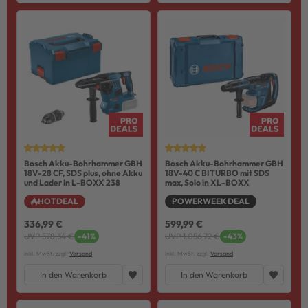
Bosch Akku-Bohrhammer GBH
Bosch Akku-Bohrhammer GBH
18V-28 CF, SDS plus, ohne Akku
18V-40 C BITURBO mit SDS
und Lader in L-BOXX 238
max, Solo in XL-BOXX
HOTDEAL
POWERWEEK DEAL
336,99 €
599,99 €
UVP 578,34 €
-41%
UVP 1.056,72 €
-43%
inkl. MwSt. zzgl.
Versand
inkl. MwSt. zzgl.
Versand
In den Warenkorb
In den Warenkorb