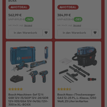
BOXX
HOTDEAL
HOTDEAL
562,99 €
384,99 €
UVP 891,31 €
-36%
UVP 621,18 €
-38%
inkl. MwSt. zzgl.
Versand
inkl. MwSt. zzgl.
Versand
In den Warenkorb
In den Warenkorb
Bosch Maschinen-Set 12 V:
Bosch Nass-/Trockensauger
GSR 12V-15/GOP 12V-28/GDR
GAS 12-25 PL, L-Klasse, 1250
12V-105/GSA 12V-14/GLI 12V-
Watt, 25 Liter im Karton
300 in XL-BOXX