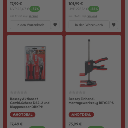
17,99 €
101,99 €
UVP 42,07 €
-57%
UVP 228,12 €
-55%
inkl. MwSt. zzgl.
Versand
inkl. MwSt. zzgl.
Versand
In den Warenkorb
In den Warenkorb
Bessey Aktionset
Bessey Einhand-
Combi.Schere D52-2 und
Montagewerkzeug BEYCEPS
Klappmesser DBKPH
HOTDEAL
HOTDEAL
17,49 €
73,99 €