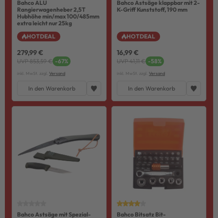
Bahco ALU
Bahco Astsäge klappbar mit 2-
Rangierwagenheber 2,5T
K-Griff Kunststoff, 190 mm
Hubhöhe min/max 100/485mm
extra leicht nur 25kg
HOTDEAL
HOTDEAL
279,99 €
16,99 €
UVP 853,59 €
-67%
UVP 41,11 €
-58%
inkl. MwSt. zzgl.
Versand
inkl. MwSt. zzgl.
Versand
In den Warenkorb
In den Warenkorb
Bahco Astsäge mit Spezial-
Bahco Bitsatz Bit-