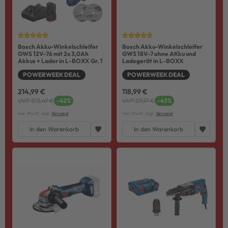
Bosch Akku-Winkelschleifer
Bosch Akku-Winkelschleifer
GWS 12V-76 mit 2x 3,0Ah
GWS 18V-7 ohne AKku und
Akkus + Lader in L-BOXX Gr. 1
Ladegerät in L-BOXX
POWERWEEK DEAL
POWERWEEK DEAL
214,99 €
118,99 €
UVP 372,47 €
-42%
UVP 211,17 €
-43%
inkl. MwSt. zzgl.
Versand
inkl. MwSt. zzgl.
Versand
In den Warenkorb
In den Warenkorb