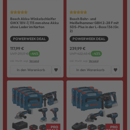
Bosch Akku-Winkelschleifer
Bosch Bohr- und
GWX 18V-7, 115 mm ohne Akku
Meißelhammer GBH 2-28 F mit
ohne Lader im Karton
SDS-Plus in der L-Boxx 136 (Gr.
2)
POWERWEEK DEAL
POWERWEEK DEAL
117,99 €
239,99 €
UVP 211,17 €
-44%
UVP 422,45 €
-43%
inkl. MwSt. zzgl.
Versand
inkl. MwSt. zzgl.
Versand
In den Warenkorb
In den Warenkorb