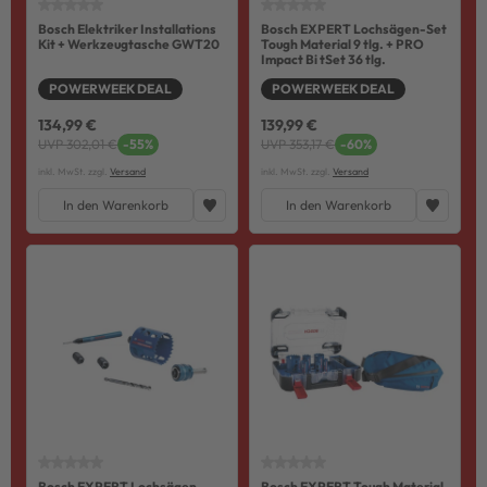
Bosch Elektriker Installations
Bosch EXPERT Lochsägen-Set
Kit + Werkzeugtasche GWT20
Tough Material 9 tlg. + PRO
Impact Bi tSet 36 tlg.
POWERWEEK DEAL
POWERWEEK DEAL
134,99 €
139,99 €
UVP 302,01 €
-55%
UVP 353,17 €
-60%
inkl. MwSt. zzgl.
Versand
inkl. MwSt. zzgl.
Versand
In den Warenkorb
In den Warenkorb
Bosch EXPERT Lochsägen-
Bosch EXPERT Tough Material