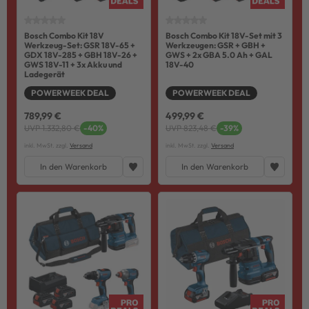
Bosch Combo Kit 18V
Bosch Combo Kit 18V-Set mit 3
Werkzeug-Set: GSR 18V-65 +
Werkzeugen: GSR + GBH +
GDX 18V-285 + GBH 18V-26 +
GWS + 2x GBA 5.0 Ah + GAL
GWS 18V-11 + 3x Akku und
18V-40
Ladegerät
POWERWEEK DEAL
POWERWEEK DEAL
789,99 €
499,99 €
UVP 1.332,80 €
-40%
UVP 823,48 €
-39%
inkl. MwSt. zzgl.
Versand
inkl. MwSt. zzgl.
Versand
In den Warenkorb
In den Warenkorb