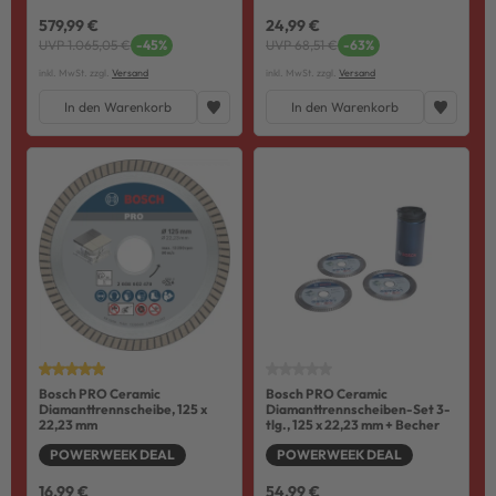
579,99 €
24,99 €
UVP 1.065,05 €
-45%
UVP 68,51 €
-63%
inkl. MwSt. zzgl.
Versand
inkl. MwSt. zzgl.
Versand
In den Warenkorb
In den Warenkorb
Bosch PRO Ceramic
Bosch PRO Ceramic
Diamanttrennscheibe, 125 x
Diamanttrennscheiben-Set 3-
22,23 mm
tlg., 125 x 22,23 mm + Becher
POWERWEEK DEAL
POWERWEEK DEAL
16,99 €
54,99 €