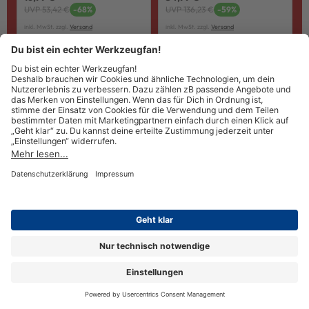
UVP 53,42 €
-68%
UVP 136,23 €
-59%
inkl. MwSt. zzgl.
Versand
inkl. MwSt. zzgl.
Versand
In den Warenkorb
In den Warenkorb
Bosch PRO Inox+Metall
Bosch PRO Multi Material PC
Trennscheiben 125 mm, 200
Plus Lochsägen-Set, 25-86
Stück + Winkelschleifer GWS
mm, 11-tlg. + Rucksack
750
POWERWEEK DEAL
POWERWEEK DEAL
129,99 €
107,99 €