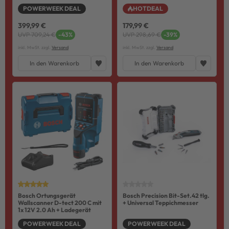
POWERWEEK DEAL
HOTDEAL
399,99 €
179,99 €
UVP 709,24 €
-43%
UVP 298,69 €
-39%
inkl. MwSt. zzgl.
Versand
inkl. MwSt. zzgl.
Versand
In den Warenkorb
In den Warenkorb
Bosch Ortungsgerät
Bosch Precision Bit-Set.42 tlg.
Wallscanner D-tect 200 C mit
+ Universal Teppichmesser
1x 12V 2.0 Ah + Ladegerät
POWERWEEK DEAL
POWERWEEK DEAL