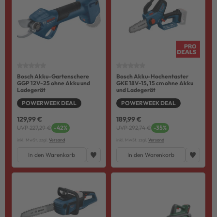
Bosch Akku-Gartenschere
Bosch Akku-Hochentaster
GGP 12V-25 ohne Akku und
GKE 18V-15, 15 cm ohne Akku
Ladegerät
und Ladegerät
POWERWEEK DEAL
POWERWEEK DEAL
129,99 €
189,99 €
UVP 227,29 €
-42%
UVP 292,74 €
-35%
inkl. MwSt. zzgl.
Versand
inkl. MwSt. zzgl.
Versand
In den Warenkorb
In den Warenkorb