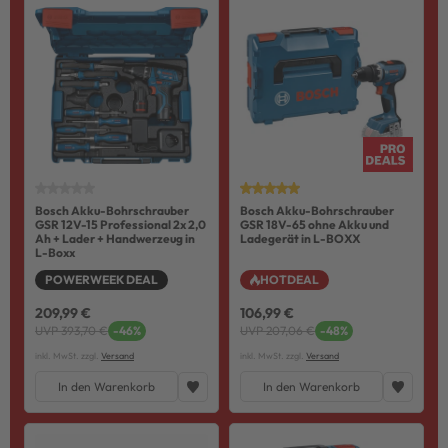
Bosch Akku-Bohrschrauber
Bosch Akku-Bohrschrauber
GSR 12V-15 Professional 2x 2,0
GSR 18V-65 ohne Akku und
Ah + Lader + Handwerzeug in
Ladegerät in L-BOXX
L-Boxx
POWERWEEK DEAL
HOTDEAL
209,99 €
106,99 €
UVP 393,70 €
-46%
UVP 207,06 €
-48%
inkl. MwSt. zzgl.
Versand
inkl. MwSt. zzgl.
Versand
In den Warenkorb
In den Warenkorb