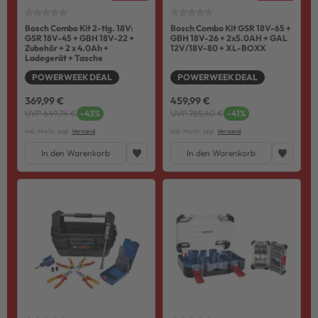
Bosch Combo Kit 2-tlg. 18V:
Bosch Combo Kit GSR 18V-65 +
GSR 18V-45 + GBH 18V-22 +
GBH 18V-26 + 2x5.0AH + GAL
Zubehör + 2 x 4.0Ah +
12V/18V-80 + XL-BOXX
Ladegerät + Tasche
POWERWEEK DEAL
POWERWEEK DEAL
369,99 €
459,99 €
UVP 649,74 €
-43%
UVP 785,40 €
-41%
inkl. MwSt. zzgl.
Versand
inkl. MwSt. zzgl.
Versand
In den Warenkorb
In den Warenkorb