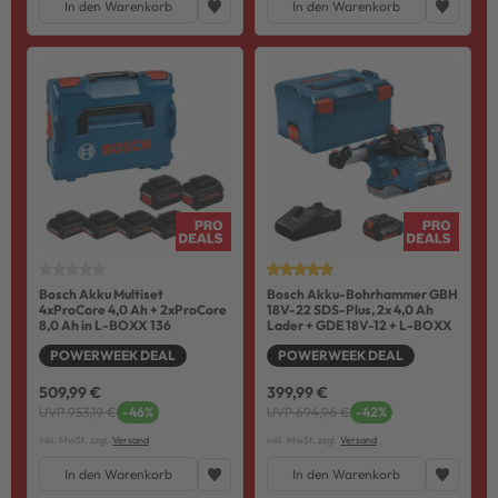
In den Warenkorb
In den Warenkorb
Bosch Akku Multiset
Bosch Akku-Bohrhammer GBH
4xProCore 4,0 Ah + 2xProCore
18V-22 SDS-Plus, 2x 4,0 Ah
8,0 Ah in L-BOXX 136
Lader + GDE 18V-12 + L-BOXX
POWERWEEK DEAL
POWERWEEK DEAL
509,99 €
399,99 €
UVP 953,19 €
-46%
UVP 694,96 €
-42%
inkl. MwSt. zzgl.
Versand
inkl. MwSt. zzgl.
Versand
In den Warenkorb
In den Warenkorb