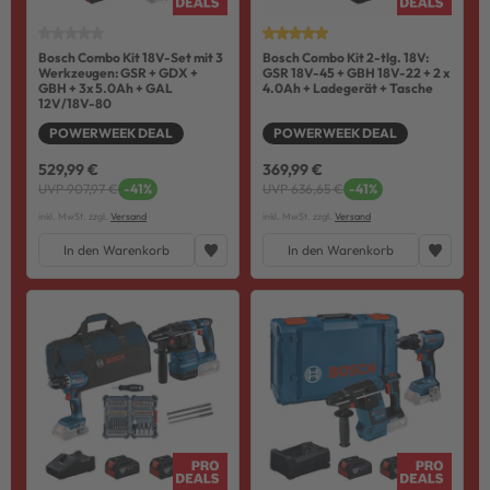
Bosch Combo Kit 18V-Set mit 3
Bosch Combo Kit 2-tlg. 18V:
Werkzeugen: GSR + GDX +
GSR 18V-45 + GBH 18V-22 + 2 x
GBH + 3x 5.0Ah + GAL
4.0Ah + Ladegerät + Tasche
12V/18V-80
POWERWEEK DEAL
POWERWEEK DEAL
529,99 €
369,99 €
UVP 907,97 €
-41%
UVP 636,65 €
-41%
inkl. MwSt. zzgl.
Versand
inkl. MwSt. zzgl.
Versand
In den Warenkorb
In den Warenkorb