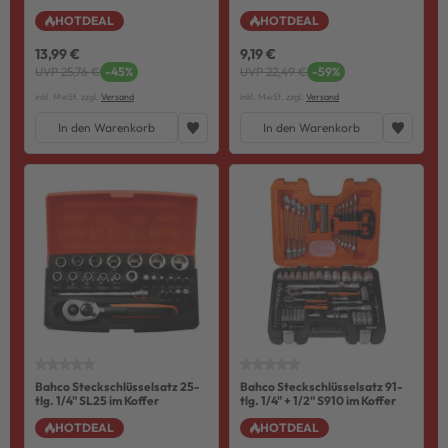
HOTDEAL
HOTDEAL
13,99 €
9,19 €
UVP 25,76 €
-45%
UVP 22,49 €
-59%
inkl. MwSt. zzgl.
Versand
inkl. MwSt. zzgl.
Versand
In den Warenkorb
In den Warenkorb
Bahco Steckschlüsselsatz 25-
Bahco Steckschlüsselsatz 91-
tlg. 1/4" SL25 im Koffer
tlg. 1/4" + 1/2" S910 im Koffer
HOTDEAL
HOTDEAL