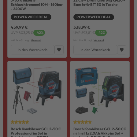
5-65 X inklusiv
22 CG + Drehhalterung RM20 +
Schlauchtrommel 10M - 160bar
Baustativ BT150 in Tasche
- 2400W
POWERWEEK DEAL
POWERWEEK DEAL
459,99 €
338,99 €
UVP 803,25 €
-42%
UVP 593,81 €
-42%
inkl. MwSt. zzgl.
Versand
inkl. MwSt. zzgl.
Versand
In den Warenkorb
In den Warenkorb
Bosch Kombilaser GCL 2-50 C
Bosch Kombilaser GCL 2-50 CG
Professional im Set in
mit mit 1x 2,0Ah Akku im Set +