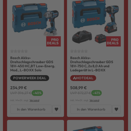
Bosch Akku-
Bosch Akku-
Drehschlagschrauber GDS
Drehschlagschrauber GDS
18V-450 HC,BT Low-Energ.
18V-750 C, 2x 8,0 Ah und
Mod., L-BOXX Solo
Ladegerät in L-BOXX
POWERWEEK DEAL
HOTDEAL
234,99 €
508,99 €
UVP 396,27 €
-40%
UVP 872,27 €
-41%
inkl. MwSt. zzgl.
Versand
inkl. MwSt. zzgl.
Versand
In den Warenkorb
In den Warenkorb