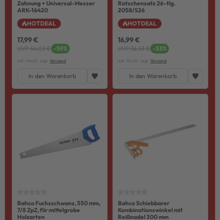
Zahnung + Universal-Messer
Ratschensatz 26-tlg.
ARK-16420
2058/S26
HOTDEAL
HOTDEAL
17,99 €
16,99 €
UVP 44,03 €
-59%
UVP 36,53 €
-53%
inkl. MwSt. zzgl.
Versand
inkl. MwSt. zzgl.
Versand
In den Warenkorb
In den Warenkorb
Bahco Fuchsschwanz, 550 mm,
Bahco Schiebbarer
7/8 ZpZ, für mittelgrobe
Kombinationswinkel mit
Holzarten
Reißnadel 300 mm