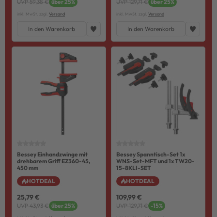
UVP 59,38 €
über 25%
UVP 129,71 €
über 25%
inkl. MwSt. zzgl.
Versand
inkl. MwSt. zzgl.
Versand
In den Warenkorb
In den Warenkorb
Bessey Einhandzwinge mit
Bessey Spanntisch-Set 1x
drehbarem Griff EZ360-45,
WNS-Set-MFT und 1x TW20-
450 mm
15-8KLI-SET
HOTDEAL
HOTDEAL
25,79 €
109,99 €
UVP 43,93 €
über 25%
UVP 129,71 €
-15%