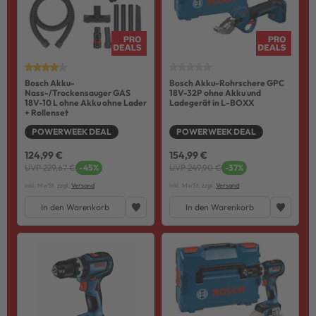
Bosch Akku-
Bosch Akku-Rohrschere GPC
Nass-/Trockensauger GAS
18V-32P ohne Akku und
18V-10 L ohne Akku ohne Lader
Ladegerät in L-BOXX
+ Rollenset
POWERWEEK DEAL
POWERWEEK DEAL
124,99 €
154,99 €
UVP 229,67 €
-45%
UVP 249,90 €
-37%
inkl. MwSt. zzgl.
Versand
inkl. MwSt. zzgl.
Versand
In den Warenkorb
In den Warenkorb