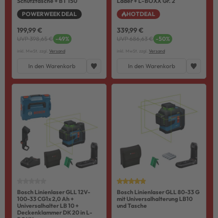
Schutztasche + BT 150
Lader + L-BOXX Gr. 2
POWERWEEK DEAL
HOTDEAL
199,99 €
339,99 €
UVP 398,65 €
-49%
UVP 686,63 €
-50%
inkl. MwSt. zzgl.
Versand
inkl. MwSt. zzgl.
Versand
In den Warenkorb
In den Warenkorb
Bosch Linienlaser GLL 12V-
Bosch Linienlaser GLL 80-33 G
100-33 CG1x 2,0 Ah +
mit Universalhalterung LB10
Universalhalter LB 10 +
und Tasche
Deckenklammer DK 20 in L-