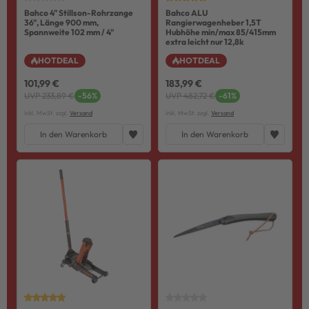
Bahco 4" Stillson-Rohrzange
Bahco ALU
36", Länge 900 mm,
Rangierwagenheber 1,5T
Spannweite 102 mm / 4"
Hubhöhe min/max 85/415mm
extra leicht nur 12,8k
HOTDEAL
HOTDEAL
101,99 €
183,99 €
UVP 233,89 €
-56%
UVP 482,72 €
-61%
inkl. MwSt. zzgl.
Versand
inkl. MwSt. zzgl.
Versand
In den Warenkorb
In den Warenkorb