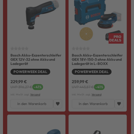
Bosch Akku-Exzenterschleifer
Bosch Akku-Exzenterschleifer
GEX 12V-32 ohne Akku und
GEX 18V-150-3 ohne Akku und
Ladegerät
Ladegerät in L-BOXX
POWERWEEK DEAL
POWERWEEK DEAL
229,99 €
259,99 €
UVP 396,27 €
-41%
UVP 443,87 €
-41%
inkl. MwSt. zzgl.
Versand
inkl. MwSt. zzgl.
Versand
In den Warenkorb
In den Warenkorb