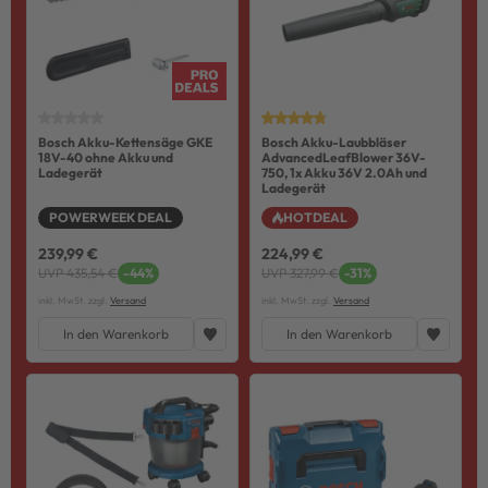
Bosch Akku-Kettensäge GKE
Bosch Akku-Laubbläser
18V-40 ohne Akku und
AdvancedLeafBlower 36V-
Ladegerät
750, 1x Akku 36V 2.0Ah und
Ladegerät
POWERWEEK DEAL
HOTDEAL
239,99 €
224,99 €
UVP 435,54 €
-44%
UVP 327,99 €
-31%
inkl. MwSt. zzgl.
Versand
inkl. MwSt. zzgl.
Versand
In den Warenkorb
In den Warenkorb