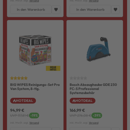
inkl. MwSt. zzgl.
Versand
inkl. MwSt. zzgl.
Versand
In den Warenkorb
In den Warenkorb
BIG WIPES Reinigungs-Set Pro
Bosch Absaughaube GDE 230
Van System, 8-tlg.
FC-S Professional
Systemzubehör
HOTDEAL
HOTDEAL
94,99 €
166,99 €
UVP 117,81 €
-19%
UVP 276,08 €
-39%
inkl. MwSt. zzgl.
Versand
inkl. MwSt. zzgl.
Versand