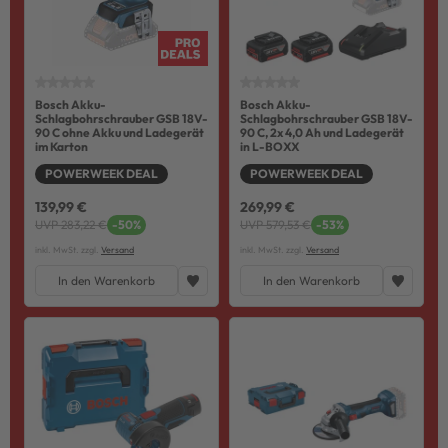
Bosch Akku-
Bosch Akku-
Schlagbohrschrauber GSB 18V-
Schlagbohrschrauber GSB 18V-
90 C ohne Akku und Ladegerät
90 C, 2x 4,0 Ah und Ladegerät
im Karton
in L-BOXX
POWERWEEK DEAL
POWERWEEK DEAL
139,99 €
269,99 €
UVP 283,22 €
-50%
UVP 579,53 €
-53%
inkl. MwSt. zzgl.
Versand
inkl. MwSt. zzgl.
Versand
In den Warenkorb
In den Warenkorb