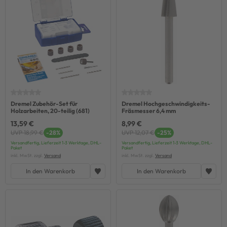
Dremel Zubehör-Set für
Dremel Hochgeschwindigkeits-
Holzarbeiten, 20-teilig (681)
Fräsmesser 6,4 mm
13,59 €
8,99 €
UVP 18,99 €
-28%
UVP 12,07 €
-25%
Versandfertig, Lieferzeit 1-3 Werktage, DHL-
Versandfertig, Lieferzeit 1-3 Werktage, DHL-
Paket
Paket
inkl. MwSt. zzgl.
Versand
inkl. MwSt. zzgl.
Versand
In den Warenkorb
In den Warenkorb