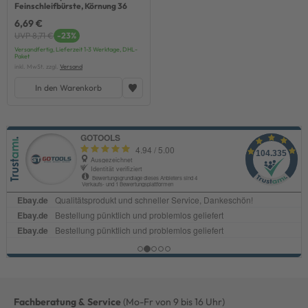
Feinschleifbürste, Körnung 36
6,69 €
UVP 8,71 €
-23%
Versandfertig, Lieferzeit 1-3 Werktage, DHL-
Paket
inkl. MwSt. zzgl.
Versand
In den Warenkorb
Fachberatung & Service
(Mo-Fr von 9 bis 16 Uhr)