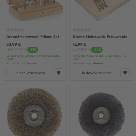
Dremel Mehrzweck-Fräser-Set
Dremel Mehrzweck-Fräsvorsatz
32,99 €
12,99 €
UVP 48,50 €
-31%
UVP 17,31 €
-24%
Versandfertig, Lieferzeit 1-3 Werktage, DHL-
Versandfertig, Lieferzeit 1-3 Werktage, DHL-
Paket
Paket
inkl. MwSt. zzgl.
Versand
inkl. MwSt. zzgl.
Versand
In den Warenkorb
In den Warenkorb