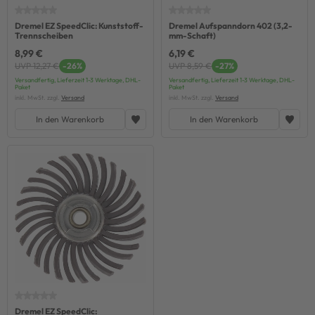
Dremel EZ SpeedClic: Kunststoff-
Dremel Aufspanndorn 402 (3,2-
Trennscheiben
mm-Schaft)
8,99 €
6,19 €
UVP 12,27 €
-26%
UVP 8,59 €
-27%
Versandfertig, Lieferzeit 1-3 Werktage, DHL-
Versandfertig, Lieferzeit 1-3 Werktage, DHL-
Paket
Paket
inkl. MwSt. zzgl.
Versand
inkl. MwSt. zzgl.
Versand
In den Warenkorb
In den Warenkorb
Dremel EZ SpeedClic: