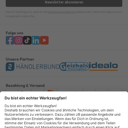
Newsletter
abonnieren
Hiermit bestätige ich, dass ich die
Datenschutzerklärung
gelesen habe. Meine Einwilligung kann
ich jederzeit widerrufen.
Folge uns
Unsere Partner
Bezahlung & Versand
Impressum
AGB
Datenschutz
Widerruf
Vertrag widerrufen
Alle Preise verstehen sich inkl. ges. MwSt. *Kostenloser Versand innerhalb