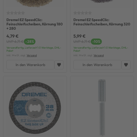
Dremel EZ SpeedClic:
Dremel EZ SpeedClic:
Feinschleifscheiben, Körnung 180
Feinschleifscheiben, Körnung 320
+ 280
4,79 €
5,99 €
UVP 6,71 €
-28%
UVP 6,71 €
-10%
Versandfertig, Lieferzeit 1-3 Werktage, DHL-
Versandfertig, Lieferzeit 1-3 Werktage, DHL-
Paket
Paket
inkl. MwSt. zzgl.
Versand
inkl. MwSt. zzgl.
Versand
In den Warenkorb
In den Warenkorb