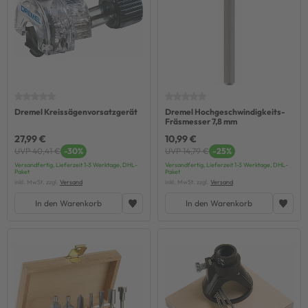
Dremel Kreissägenvorsatzgerät
Dremel Hochgeschwindigkeits-
Fräsmesser 7,8 mm
27,99 €
10,99 €
UVP 40,41 €
-30%
UVP 14,79 €
-25%
Versandfertig, Lieferzeit 1-3 Werktage, DHL-
Versandfertig, Lieferzeit 1-3 Werktage, DHL-
Paket
Paket
inkl. MwSt. zzgl.
Versand
inkl. MwSt. zzgl.
Versand
In den Warenkorb
In den Warenkorb