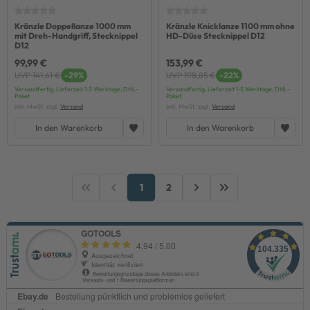
Kränzle Doppellanze 1000 mm
Kränzle Knicklanze 1100 mm ohne
mit Dreh-Handgriff, Stecknippel
HD-Düse Stecknippel D12
D12
99,99 €
153,99 €
UVP 141,61 €
-29%
UVP 198,85 €
-22%
Versandfertig, Lieferzeit 1-3 Werktage, DHL-
Versandfertig, Lieferzeit 1-3 Werktage, DHL-
Paket
Paket
inkl. MwSt. zzgl.
Versand
inkl. MwSt. zzgl.
Versand
In den Warenkorb
In den Warenkorb
1
2