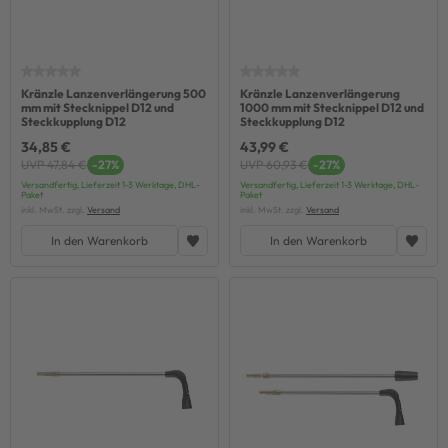
Kränzle Lanzenverlängerung 500
Kränzle Lanzenverlängerung
mm mit Stecknippel D12 und
1000 mm mit Stecknippel D12 und
Steckkupplung D12
Steckkupplung D12
34,85 €
43,99 €
UVP 47,84 €
-27%
UVP 60,93 €
-27%
Versandfertig, Lieferzeit 1-3 Werktage, DHL-
Versandfertig, Lieferzeit 1-3 Werktage, DHL-
Paket
Paket
inkl. MwSt. zzgl.
Versand
inkl. MwSt. zzgl.
Versand
In den Warenkorb
In den Warenkorb