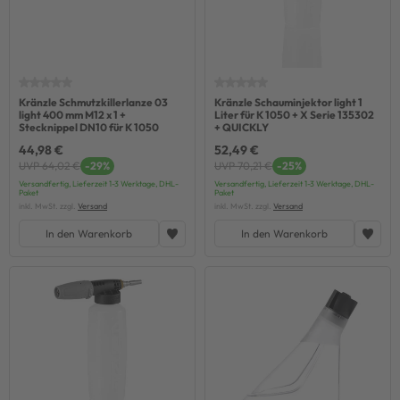
Kränzle Schmutzkillerlanze 03
Kränzle Schauminjektor light 1
light 400 mm M12 x 1 +
Liter für K 1050 + X Serie 135302
Stecknippel DN10 für K 1050
+ QUICKLY
44,98 €
52,49 €
UVP 64,02 €
-29%
UVP 70,21 €
-25%
Versandfertig, Lieferzeit 1-3 Werktage, DHL-
Versandfertig, Lieferzeit 1-3 Werktage, DHL-
Paket
Paket
inkl. MwSt. zzgl.
Versand
inkl. MwSt. zzgl.
Versand
In den Warenkorb
In den Warenkorb