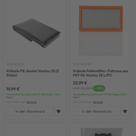
Kränzle PE-Beutel Ventos 32 (5
Kränzle Faltenfilter-Patrone aus
Stück)
PET für Ventos 32 L/PC
23,99 €
UVP 30,35 €
-20%
19,99 €
Versandfertig, Lieferzeit 1-3 Werktage, DHL-
Versandfertig, Lieferzeit 1-3 Werktage, DHL-
Paket
Paket
inkl. MwSt. zzgl.
Versand
inkl. MwSt. zzgl.
Versand
In den Warenkorb
In den Warenkorb