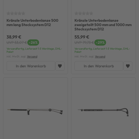
Kränzle Unterbodenlanze 500
Kränzle Unterbodenlanze
mm lang Stecksystem D12
zweigeteilt 500 mm und 1000 mm
Stecksystem D12
38,99 €
55,99 €
UVP 53,07 €
-26%
UVP 79,73 €
-29%
Versandfertig, Lieferzeit 1-3 Werktage, DHL-
Versandfertig, Lieferzeit 1-3 Werktage, DHL-
Paket
Paket
inkl. MwSt. zzgl.
Versand
inkl. MwSt. zzgl.
Versand
In den Warenkorb
In den Warenkorb