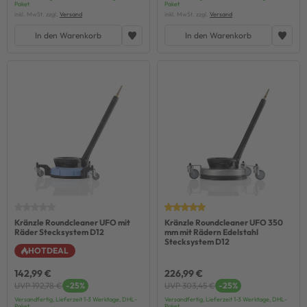
Paket
Paket
inkl. MwSt. zzgl.
Versand
inkl. MwSt. zzgl.
Versand
In den Warenkorb
In den Warenkorb
Kränzle Roundcleaner UFO mit
Kränzle Roundcleaner UFO 350
Räder Stecksystem D12
mm mit Rädern Edelstahl
Stecksystem D12
HOTDEAL
142,99 €
226,99 €
UVP 192,78 €
-25%
UVP 303,45 €
-25%
Versandfertig, Lieferzeit 1-3 Werktage, DHL-
Versandfertig, Lieferzeit 1-3 Werktage, DHL-
Paket
Paket