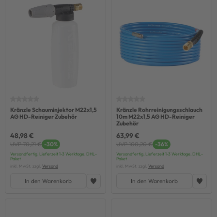
Kränzle Schauminjektor M22x1,5
Kränzle Rohrreinigungsschlauch
AG HD-Reiniger Zubehör
10m M22x1,5 AG HD-Reiniger
Zubehör
48,98 €
63,99 €
UVP 70,21 €
-30%
UVP 100,20 €
-36%
Versandfertig, Lieferzeit 1-3 Werktage, DHL-
Versandfertig, Lieferzeit 1-3 Werktage, DHL-
Paket
Paket
inkl. MwSt. zzgl.
Versand
inkl. MwSt. zzgl.
Versand
In den Warenkorb
In den Warenkorb