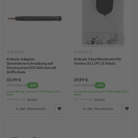
Kränzle Adapter
Kränzle Vliesfilterbeutel für
Gewindeverschraubung auf
Ventos 32 L/PC (5 Stück)
Stecksystem D12 400 mm mit
Griffschale
35,99 €
29,99 €
UVP 47,84 €
-24%
UVP 43,67 €
-31%
Versandfertig, Lieferzeit 1-3 Werktage, DHL-
Versandfertig, Lieferzeit 1-3 Werktage, DHL-
Paket
Paket
inkl. MwSt. zzgl.
Versand
inkl. MwSt. zzgl.
Versand
In den Warenkorb
In den Warenkorb