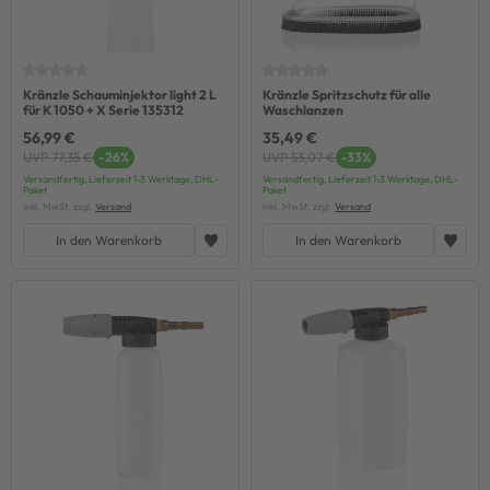
Kränzle Schauminjektor light 2 L
Kränzle Spritzschutz für alle
für K 1050 + X Serie 135312
Waschlanzen
56,99 €
35,49 €
UVP 77,35 €
-26%
UVP 53,07 €
-33%
Versandfertig, Lieferzeit 1-3 Werktage, DHL-
Versandfertig, Lieferzeit 1-3 Werktage, DHL-
Paket
Paket
inkl. MwSt. zzgl.
Versand
inkl. MwSt. zzgl.
Versand
In den Warenkorb
In den Warenkorb