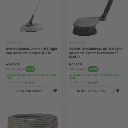
Kränzle Round Cleaner UFO light
Kränzle Waschbürste BRUSH light
260 mm Durchmesser 41.870
rotierend 180 mm Durchmesser
12.800
44,99 €
43,99 €
UVP 65,45 €
-31%
UVP 61,40 €
-28%
Versandfertig, Lieferzeit 1-3 Werktage, DHL-
Versandfertig, Lieferzeit 1-3 Werktage, DHL-
Paket
Paket
inkl. MwSt. zzgl.
Versand
inkl. MwSt. zzgl.
Versand
In den Warenkorb
In den Warenkorb