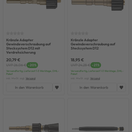
Kränzle Adapter
Kränzle Adapter
Gewindeverschraubung auf
Gewindeverschraubung auf
Stecksystem D12 mit
Stecksystem D12
Verdrehsicherung
20,79 €
18,95 €
UVP 26,06 €
-20%
UVP 24,28 €
-21%
Versandfertig, Lieferzeit 1-3 Werktage, DHL-
Versandfertig, Lieferzeit 1-3 Werktage, DHL-
Paket
Paket
inkl. MwSt. zzgl.
Versand
inkl. MwSt. zzgl.
Versand
In den Warenkorb
In den Warenkorb