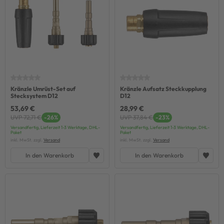
Kränzle Umrüst-Set auf
Kränzle Aufsatz Steckkupplung
Stecksystem D12
D12
53,69 €
28,99 €
UVP 72,71 €
-26%
UVP 37,84 €
-23%
Versandfertig, Lieferzeit 1-3 Werktage, DHL-
Versandfertig, Lieferzeit 1-3 Werktage, DHL-
Paket
Paket
inkl. MwSt. zzgl.
Versand
inkl. MwSt. zzgl.
Versand
In den Warenkorb
In den Warenkorb