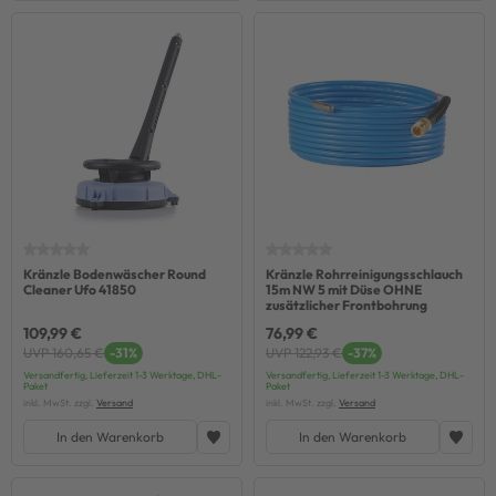
Kränzle Bodenwäscher Round
Kränzle Rohrreinigungsschlauch
Cleaner Ufo 41850
15m NW 5 mit Düse OHNE
zusätzlicher Frontbohrung
109,99 €
76,99 €
UVP 160,65 €
-31%
UVP 122,93 €
-37%
Versandfertig, Lieferzeit 1-3 Werktage, DHL-
Versandfertig, Lieferzeit 1-3 Werktage, DHL-
Paket
Paket
inkl. MwSt. zzgl.
Versand
inkl. MwSt. zzgl.
Versand
In den Warenkorb
In den Warenkorb