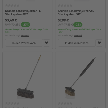
Kränzle Schauminjektor 1 L
Kränzle Schauminjektor 2 L
Stecksystem D12
Stecksystem D12
53,49 €
57,99 €
UVP 70,21 €
-23%
UVP 77,35 €
-25%
Versandfertig, Lieferzeit 1-3 Werktage, DHL-
Versandfertig, Lieferzeit 1-3 Werktage, DHL-
Paket
Paket
inkl. MwSt. zzgl.
Versand
inkl. MwSt. zzgl.
Versand
In den Warenkorb
In den Warenkorb