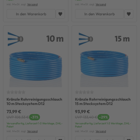
inkl. MwSt. zzgl.
Versand
inkl. MwSt. zzgl.
Versand
In den Warenkorb
In den Warenkorb
Kränzle Rohrreinigungsschlauch
Kränzle Rohrreinigungsschlauch
10 m Stecksystem D12
15 m Stecksystem D12
73,99 €
93,99 €
UVP 108,53 €
-31%
UVP 133,40 €
-29%
Versandfertig, Lieferzeit 1-3 Werktage, DHL-
Versandfertig, Lieferzeit 1-3 Werktage, DHL-
Paket
Paket
inkl. MwSt. zzgl.
Versand
inkl. MwSt. zzgl.
Versand