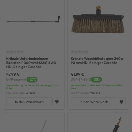
Kränzle Unterbodenlanze
Kränzle Waschbürste quer 240 x
Edelstahl 1000mm M22x1,5 AG
90 mm HD-Reiniger Zubehör
HD-Reiniger Zubehör
47,99 €
41,99 €
UVP 66,64 €
-27%
UVP 64,86 €
-35%
Versandfertig, Lieferzeit 1-3 Werktage, DHL-
Versandfertig, Lieferzeit 1-3 Werktage, DHL-
Paket
Paket
inkl. MwSt. zzgl.
Versand
inkl. MwSt. zzgl.
Versand
In den Warenkorb
In den Warenkorb