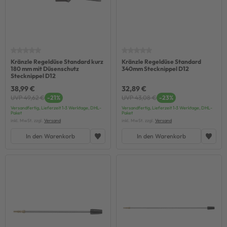
Kränzle Regeldüse Standard kurz
Kränzle Regeldüse Standard
180 mm mit Düsenschutz
340mm Stecknippel D12
Stecknippel D12
38,99 €
32,89 €
UVP 49,62 €
-21%
UVP 43,08 €
-23%
Versandfertig, Lieferzeit 1-3 Werktage, DHL-
Versandfertig, Lieferzeit 1-3 Werktage, DHL-
Paket
Paket
inkl. MwSt. zzgl.
Versand
inkl. MwSt. zzgl.
Versand
In den Warenkorb
In den Warenkorb