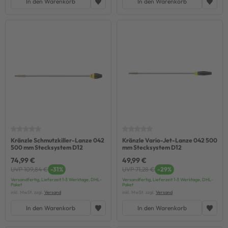
In den Warenkorb
In den Warenkorb
Kränzle Schmutzkiller-Lanze 042
Kränzle Vario-Jet-Lanze 042 500
500 mm Stecksystem D12
mm Stecksystem D12
74,99 €
49,99 €
UVP 109,84 €
-31%
UVP 71,28 €
-29%
Versandfertig, Lieferzeit 1-3 Werktage, DHL-
Versandfertig, Lieferzeit 1-3 Werktage, DHL-
Paket
Paket
inkl. MwSt. zzgl.
Versand
inkl. MwSt. zzgl.
Versand
In den Warenkorb
In den Warenkorb