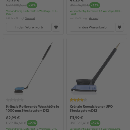
73,99 €
49,29 €
UVP 108,53 €
-31%
UVP 74,02 €
-33%
Versandfertig, Lieferzeit 1-3 Werktage, DHL-
Versandfertig, Lieferzeit 1-3 Werktage, DHL-
Paket
Paket
inkl. MwSt. zzgl.
Versand
inkl. MwSt. zzgl.
Versand
In den Warenkorb
In den Warenkorb
Kränzle Rotierende Waschbürste
Kränzle Roundcleaner UFO
1000 mm Stecksystem D12
Stecksystem D12
82,99 €
111,99 €
UVP 114,60 €
-27%
UVP 165,41 €
-32%
Versandfertig, Lieferzeit 1-3 Werktage, DHL-
Versandfertig, Lieferzeit 1-3 Werktage, DHL-