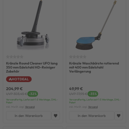
Kränzle Round Cleaner UFO lang
Kränzle Waschbürste rotierend
350 mm Edelstahl HD-Reiniger
mit 400 mm Edelstahl
Zubehör
Verlängerung
HOTDEAL
204,99 €
49,99 €
UVP 303,45 €
-32%
UVP 77,95 €
-35%
Versandfertig, Lieferzeit 1-3 Werktage, DHL-
Versandfertig, Lieferzeit 1-3 Werktage, DHL-
Paket
Paket
inkl. MwSt. zzgl.
Versand
inkl. MwSt. zzgl.
Versand
In den Warenkorb
In den Warenkorb