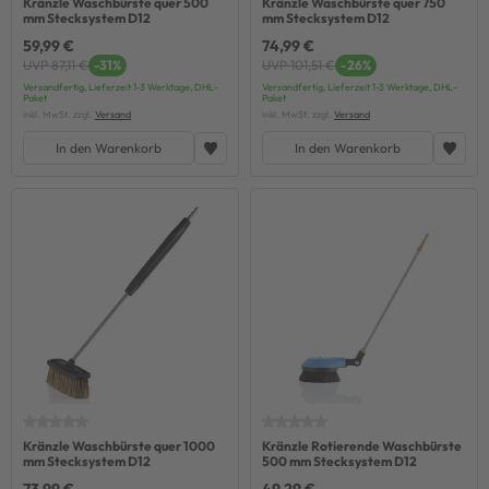
Kränzle Waschbürste quer 500
Kränzle Waschbürste quer 750
mm Stecksystem D12
mm Stecksystem D12
59,99 €
74,99 €
UVP 87,11 €
-31%
UVP 101,51 €
-26%
Versandfertig, Lieferzeit 1-3 Werktage, DHL-
Versandfertig, Lieferzeit 1-3 Werktage, DHL-
Paket
Paket
inkl. MwSt. zzgl.
Versand
inkl. MwSt. zzgl.
Versand
In den Warenkorb
In den Warenkorb
Kränzle Waschbürste quer 1000
Kränzle Rotierende Waschbürste
mm Stecksystem D12
500 mm Stecksystem D12