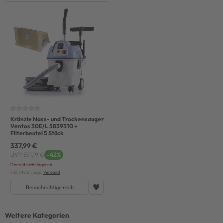
Kränzle Nass- und Trockensauger
Ventos 30E/L 5839310 +
Filterbeutel 5 Stück
337,99 €
UVP 591,19 €
-42%
Derzeit nicht lagernd
inkl. MwSt. zzgl.
Versand
Benachrichtige mich