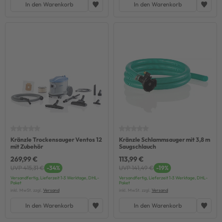
In den Warenkorb
In den Warenkorb
Kränzle Trockensauger Ventos 12
Kränzle Schlammsauger mit 3,8 m
mit Zubehör
Saugschlauch
269,99 €
113,99 €
UVP 415,31 €
-34%
UVP 141,49 €
-19%
Versandfertig, Lieferzeit 1-3 Werktage, DHL-
Versandfertig, Lieferzeit 1-3 Werktage, DHL-
Paket
Paket
inkl. MwSt. zzgl.
Versand
inkl. MwSt. zzgl.
Versand
In den Warenkorb
In den Warenkorb