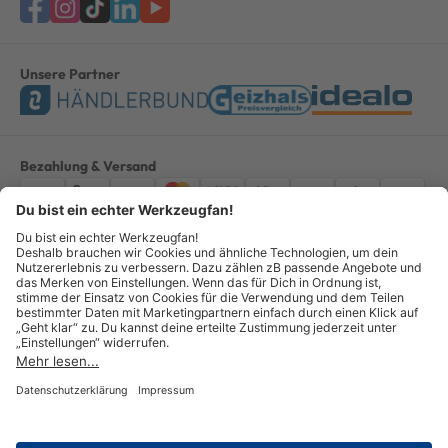
Unsere Partner
Bezahlung & Versand
Impressum
AGB
Datenschutz
Widerruf
Vertrag widerrufen
Alle Preise verstehen sich inkl. ges. MwSt. *Kostenloser Versand innerhalb
Deutschlands, bei Bestellungen ab 100,00 Euro.
© Copyright 2026 GOTOOLS GmbH - Alle Rechte vorbehalten. powered by
createyourtemplate