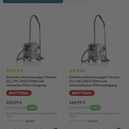
Kränzle Industriesauger Ventos
Kränzle Industriesauger Ventos
32 L/PC 230V/50Hz mit
32 L/AC 230V/50Hz mit
manueller Filterreinigung
automatischer Filterreinigung
HOTDEAL
HOTDEAL
353,99 €
465,99 €
UVP 665,21 €
-46%
UVP 862,75 €
-45%
Versandfertig, Lieferzeit 1-3 Werktage, DHL-
Versandfertig, Lieferzeit 1-3 Werktage, DHL-
Paket
Paket
inkl. MwSt. zzgl.
Versand
inkl. MwSt. zzgl.
Versand