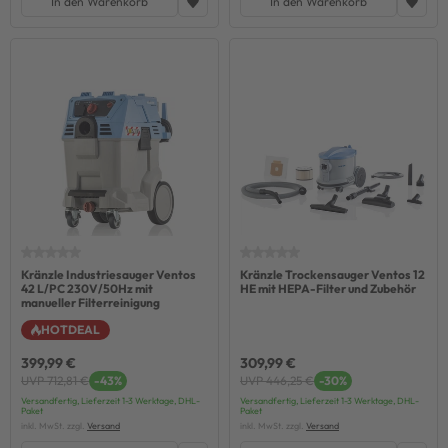
In den Warenkorb
In den Warenkorb
Kränzle Industriesauger Ventos
Kränzle Trockensauger Ventos 12
42 L/PC 230V/50Hz mit
HE mit HEPA-Filter und Zubehör
manueller Filterreinigung
HOTDEAL
399,99 €
309,99 €
UVP 712,81 €
-43%
UVP 446,25 €
-30%
Versandfertig, Lieferzeit 1-3 Werktage, DHL-
Versandfertig, Lieferzeit 1-3 Werktage, DHL-
Paket
Paket
inkl. MwSt. zzgl.
Versand
inkl. MwSt. zzgl.
Versand