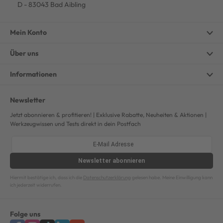
D - 83043 Bad Aibling
Mein Konto
Über uns
Informationen
Newsletter
Jetzt abonnieren & profitieren! | Exklusive Rabatte, Neuheiten & Aktionen |
Werkzeugwissen und Tests direkt in dein Postfach
Newsletter
abonnieren
Hiermit bestätige ich, dass ich die
Datenschutzerklärung
gelesen habe. Meine Einwilligung kann
ich jederzeit widerrufen.
Folge uns