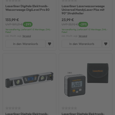
Laserliner Digitale Elektronik-
Laserliner Laserwasserwaage
Wasserwaage DigiLevel Pro 80
Universal HandyLaser Plus mit
90° Strahlteiler
133,99 €
23,99 €
UVP 189,21 €
-29%
UVP 33,92 €
-29%
Versandfertig, Lieferzeit 1-3 Werktage, DHL-
Versandfertig, Lieferzeit 1-3 Werktage, DHL-
Paket
Paket
inkl. MwSt. zzgl.
Versand
inkl. MwSt. zzgl.
Versand
In den Warenkorb
In den Warenkorb
Laserliner Digitale Elektronik-
Laserliner Digitale Elektronik-