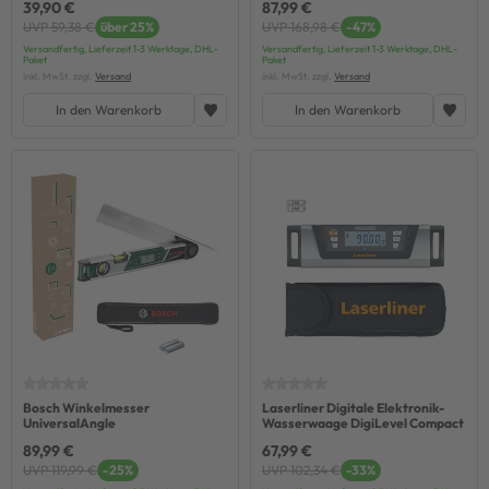
39,90 €
87,99 €
UVP 59,38 €
über 25%
UVP 168,98 €
-47%
Versandfertig, Lieferzeit 1-3 Werktage, DHL-
Versandfertig, Lieferzeit 1-3 Werktage, DHL-
Paket
Paket
inkl. MwSt. zzgl.
Versand
inkl. MwSt. zzgl.
Versand
In den Warenkorb
In den Warenkorb
Bosch Winkelmesser
Laserliner Digitale Elektronik-
UniversalAngle
Wasserwaage DigiLevel Compact
89,99 €
67,99 €
UVP 119,99 €
-25%
UVP 102,34 €
-33%