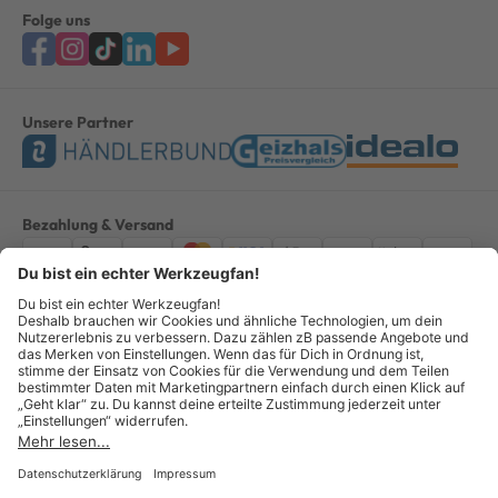
Folge uns
Unsere Partner
Bezahlung & Versand
Impressum
AGB
Datenschutz
Widerruf
Vertrag widerrufen
Alle Preise verstehen sich inkl. ges. MwSt. *Kostenloser Versand innerhalb
Deutschlands, bei Bestellungen ab 100,00 Euro.
© Copyright 2026 GOTOOLS GmbH - Alle Rechte vorbehalten. powered by
createyourtemplate