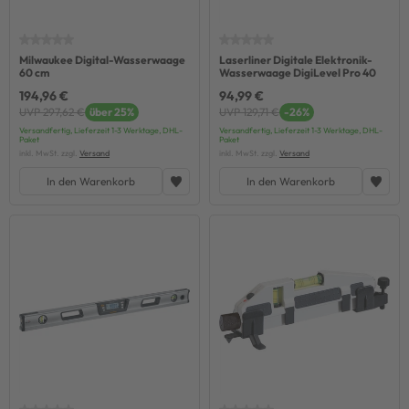
Milwaukee Digital-Wasserwaage
Laserliner Digitale Elektronik-
60 cm
Wasserwaage DigiLevel Pro 40
194,96 €
94,99 €
UVP 297,62 €
über 25%
UVP 129,71 €
-26%
Versandfertig, Lieferzeit 1-3 Werktage, DHL-
Versandfertig, Lieferzeit 1-3 Werktage, DHL-
Paket
Paket
inkl. MwSt. zzgl.
Versand
inkl. MwSt. zzgl.
Versand
In den Warenkorb
In den Warenkorb