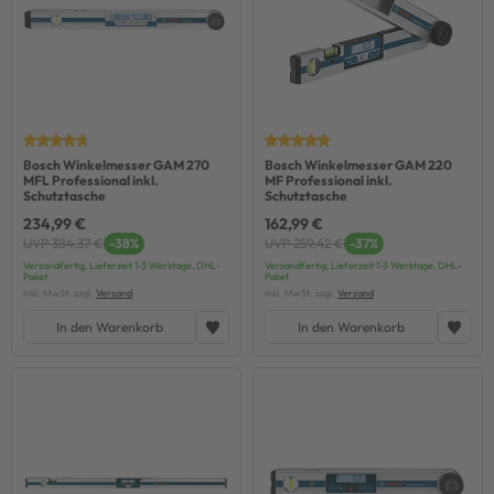
Bosch Winkelmesser GAM 270
Bosch Winkelmesser GAM 220
MFL Professional inkl.
MF Professional inkl.
Schutztasche
Schutztasche
234,99 €
162,99 €
UVP 384,37 €
-38%
UVP 259,42 €
-37%
Versandfertig, Lieferzeit 1-3 Werktage, DHL-
Versandfertig, Lieferzeit 1-3 Werktage, DHL-
Paket
Paket
inkl. MwSt. zzgl.
Versand
inkl. MwSt. zzgl.
Versand
In den Warenkorb
In den Warenkorb