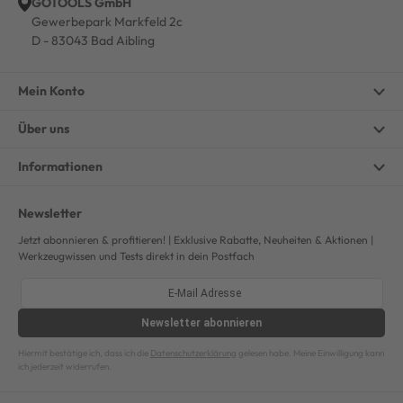
GOTOOLS GmbH
Gewerbepark Markfeld 2c
D - 83043 Bad Aibling
Mein Konto
Über uns
Informationen
Newsletter
Jetzt abonnieren & profitieren! | Exklusive Rabatte, Neuheiten & Aktionen |
Werkzeugwissen und Tests direkt in dein Postfach
Newsletter
abonnieren
Hiermit bestätige ich, dass ich die
Datenschutzerklärung
gelesen habe. Meine Einwilligung kann
ich jederzeit widerrufen.