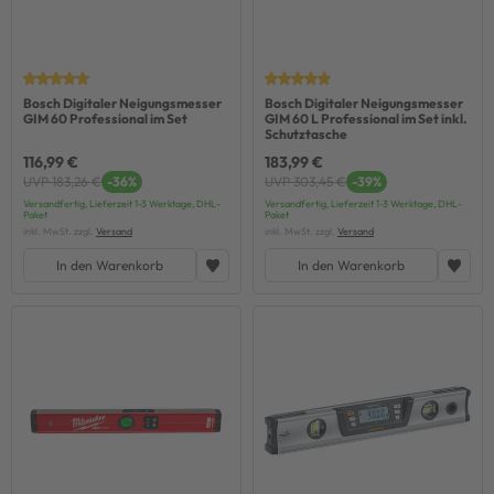
Bosch Digitaler Neigungsmesser
Bosch Digitaler Neigungsmesser
GIM 60 Professional im Set
GIM 60 L Professional im Set inkl.
Schutztasche
116,99 €
183,99 €
UVP 183,26 €
-36%
UVP 303,45 €
-39%
Versandfertig, Lieferzeit 1-3 Werktage, DHL-
Versandfertig, Lieferzeit 1-3 Werktage, DHL-
Paket
Paket
inkl. MwSt. zzgl.
Versand
inkl. MwSt. zzgl.
Versand
In den Warenkorb
In den Warenkorb