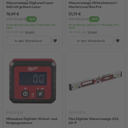
Wasserwaage DigiLevel Laser
Wasserwaage (Winkelmesser)
G40 mit grünem Laser
MasterLevel Box Pro
78,99 €
51,79 €
UVP 107,22 €
-26%
UVP 80,09 €
-35%
Versandfertig, Lieferzeit 1-3 Werktage, DHL-
Versandfertig, Lieferzeit 1-3 Werktage, DHL-
Paket
Paket
inkl. MwSt. zzgl.
Versand
inkl. MwSt. zzgl.
Versand
In den Warenkorb
In den Warenkorb
Milwaukee Digitaler Winkel- und
Flex Digitale Wasserwaage ADL
Neigungsmesser
60-P