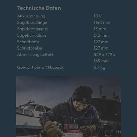
Technische Daten
Akkuspannung
18 V
Sägebandlänge
1140 mm
Sägebandbreite
13 mm
Sägebanddicke
0,5 mm
Schnitttiefe
127 mm
Schnittbreite
127 mm
Abmessung LxBxH
539 x 279 x
165 mm
Gewicht ohne Akkupack
5,9 kg