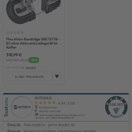
Flex Akku-Bandsäge SBE 127 18-
EC ohne Akku und Ladegerät im
Koffer
318,99 €
UVP 504,56 €
-36%
inkl. MwSt. zzgl.
Versand
In den Warenkorb