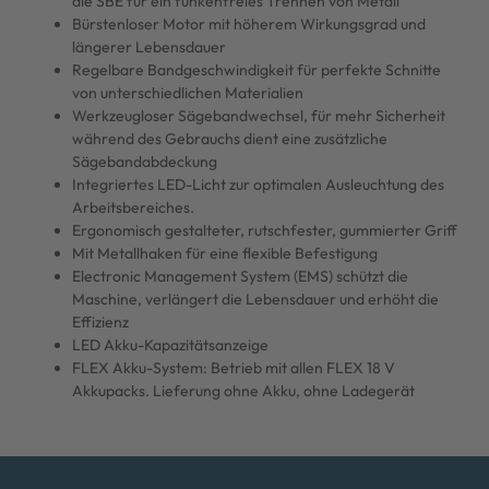
die SBE für ein funkenfreies Trennen von Metall
Bürstenloser Motor mit höherem Wirkungsgrad und
längerer Lebensdauer
Regelbare Bandgeschwindigkeit für perfekte Schnitte
von unterschiedlichen Materialien
Werkzeugloser Sägebandwechsel, für mehr Sicherheit
während des Gebrauchs dient eine zusätzliche
Sägebandabdeckung
Integriertes LED-Licht zur optimalen Ausleuchtung des
Arbeitsbereiches.
Ergonomisch gestalteter, rutschfester, gummierter Griff
Mit Metallhaken für eine flexible Befestigung
Electronic Management System (EMS) schützt die
Maschine, verlängert die Lebensdauer und erhöht die
Effizienz
LED Akku-Kapazitätsanzeige
FLEX Akku-System: Betrieb mit allen FLEX 18 V
Akkupacks. Lieferung ohne Akku, ohne Ladegerät