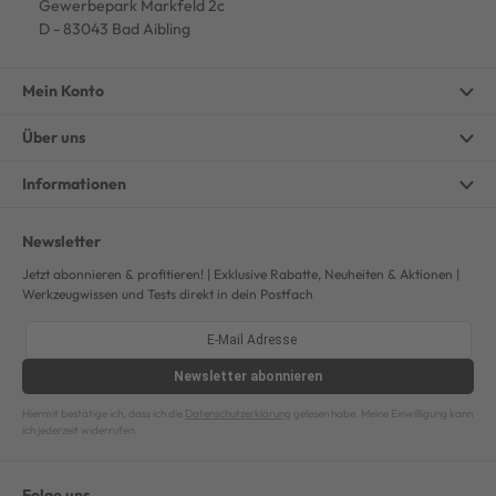
Gewerbepark Markfeld 2c
D - 83043 Bad Aibling
Mein Konto
Über uns
Informationen
Newsletter
Jetzt abonnieren & profitieren! | Exklusive Rabatte, Neuheiten & Aktionen |
Werkzeugwissen und Tests direkt in dein Postfach
Newsletter
abonnieren
Hiermit bestätige ich, dass ich die
Datenschutzerklärung
gelesen habe. Meine Einwilligung kann
ich jederzeit widerrufen.
Folge uns