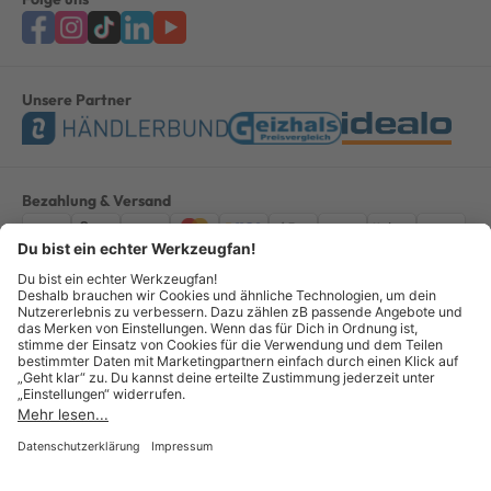
Unsere Partner
Bezahlung & Versand
Impressum
AGB
Datenschutz
Widerruf
Vertrag widerrufen
Alle Preise verstehen sich inkl. ges. MwSt. *Kostenloser Versand innerhalb
Deutschlands, bei Bestellungen ab 100,00 Euro.
© Copyright 2026 GOTOOLS GmbH - Alle Rechte vorbehalten. powered by
createyourtemplate