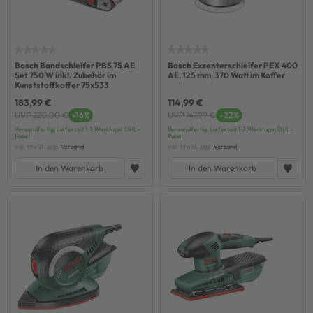
Bosch Bandschleifer PBS 75 AE
Bosch Exzenterschleifer PEX 400
Set 750 W inkl. Zubehör im
AE, 125 mm, 370 Watt im Koffer
Kunststoffkoffer 75x533
183,99 €
114,99 €
UVP 220,00 €
-16%
UVP 147,99 €
-22%
Versandfertig, Lieferzeit 1-3 Werktage, DHL-
Versandfertig, Lieferzeit 1-3 Werktage, DHL-
Paket
Paket
inkl. MwSt. zzgl.
Versand
inkl. MwSt. zzgl.
Versand
In den Warenkorb
In den Warenkorb