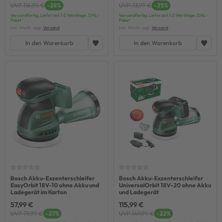
UVP 116,99 €
-28%
UVP 73,99 €
-25%
Versandfertig, Lieferzeit 1-3 Werktage, DHL-
Versandfertig, Lieferzeit 1-3 Werktage, DHL-
Paket
Paket
inkl. MwSt. zzgl.
Versand
inkl. MwSt. zzgl.
Versand
In den Warenkorb
In den Warenkorb
Bosch Akku-Exzenterschleifer
Bosch Akku-Exzenterschleifer
EasyOrbit 18V-10 ohne Akku und
UniversalOrbit 18V-20 ohne Akku
Ladegerät im Karton
und Ladegerät
57,99 €
115,99 €
UVP 79,99 €
-27%
UVP 149,99 €
-22%