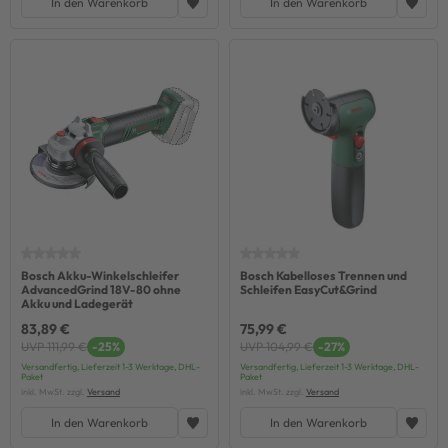
In den Warenkorb
In den Warenkorb
Bosch Akku-Winkelschleifer
Bosch Kabelloses Trennen und
AdvancedGrind 18V-80 ohne
Schleifen EasyCut&Grind
Akku und Ladegerät
83,89 €
75,99 €
UVP 111,99 €
-25%
UVP 104,99 €
-27%
Versandfertig, Lieferzeit 1-3 Werktage, DHL-
Versandfertig, Lieferzeit 1-3 Werktage, DHL-
Paket
Paket
inkl. MwSt. zzgl.
Versand
inkl. MwSt. zzgl.
Versand
In den Warenkorb
In den Warenkorb