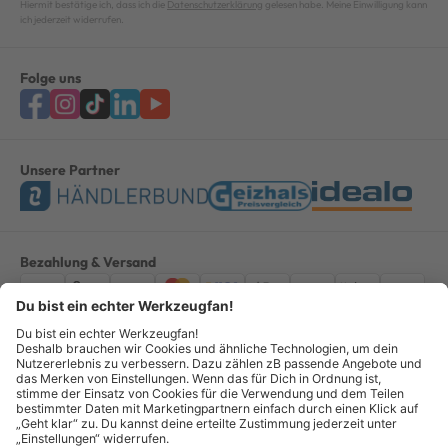
Hiermit bestätige ich, dass ich die
Datenschutzerklärung
gelesen habe. Meine Einwilligung kann
ich jederzeit widerrufen.
Folge uns
Unsere Partner
Bezahlung & Versand
Impressum
AGB
Datenschutz
Widerruf
Vertrag widerrufen
Alle Preise verstehen sich inkl. ges. MwSt. *Kostenloser Versand innerhalb
Deutschlands, bei Bestellungen ab 100,00 Euro.
© Copyright 2026 GOTOOLS GmbH - Alle Rechte vorbehalten. powered by
createyourtemplate