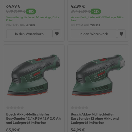
64,99 €
42,99 €
UVP 79,99 €
-18%
UVP 54,99 €
-21%
Versandfertig, Lieferzeit 1-3 Werktage, DHL-
Versandfertig, Lieferzeit 1-3 Werktage, DHL-
Paket
Paket
inkl. MwSt. zzgl.
Versand
inkl. MwSt. zzgl.
Versand
In den Warenkorb
In den Warenkorb
Bosch Akku-Multischleifer
Bosch Akku-Multischleifer
EasySander 12, 1x PBA 12V 2.0 Ah
EasySander 12 ohne Akku und
und Ladegerät im Karton
Ladegerät im Karton
83,99 €
54,99 €