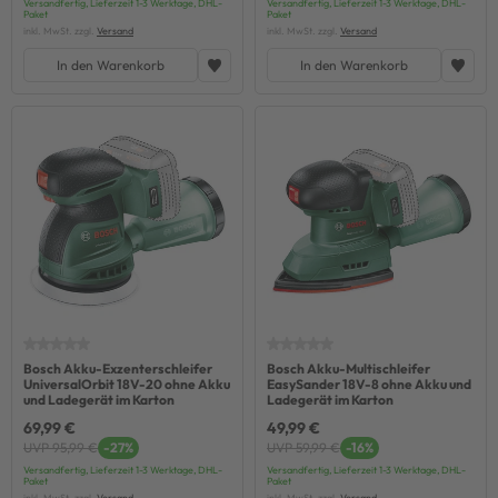
Versandfertig, Lieferzeit 1-3 Werktage, DHL-
Versandfertig, Lieferzeit 1-3 Werktage, DHL-
Paket
Paket
inkl. MwSt. zzgl.
Versand
inkl. MwSt. zzgl.
Versand
In den Warenkorb
In den Warenkorb
Bosch Akku-Exzenterschleifer
Bosch Akku-Multischleifer
UniversalOrbit 18V-20 ohne Akku
EasySander 18V-8 ohne Akku und
und Ladegerät im Karton
Ladegerät im Karton
69,99 €
49,99 €
UVP 95,99 €
-27%
UVP 59,99 €
-16%
Versandfertig, Lieferzeit 1-3 Werktage, DHL-
Versandfertig, Lieferzeit 1-3 Werktage, DHL-
Paket
Paket
inkl. MwSt. zzgl.
Versand
inkl. MwSt. zzgl.
Versand