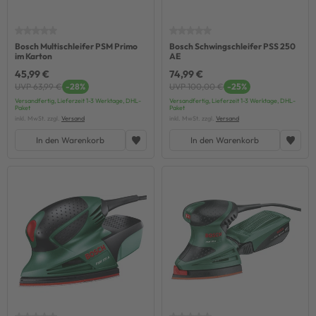
Bosch Multischleifer PSM Primo
Bosch Schwingschleifer PSS 250
im Karton
AE
45,99 €
74,99 €
UVP 63,99 €
-28%
UVP 100,00 €
-25%
Versandfertig, Lieferzeit 1-3 Werktage, DHL-
Versandfertig, Lieferzeit 1-3 Werktage, DHL-
Paket
Paket
inkl. MwSt. zzgl.
Versand
inkl. MwSt. zzgl.
Versand
In den Warenkorb
In den Warenkorb