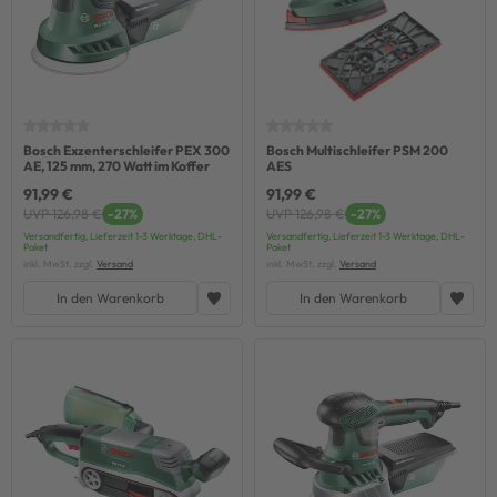
Bosch Exzenterschleifer PEX 300
Bosch Multischleifer PSM 200
AE, 125 mm, 270 Watt im Koffer
AES
91,99 €
91,99 €
UVP 126,98 €
-27%
UVP 126,98 €
-27%
Versandfertig, Lieferzeit 1-3 Werktage, DHL-
Versandfertig, Lieferzeit 1-3 Werktage, DHL-
Paket
Paket
inkl. MwSt. zzgl.
Versand
inkl. MwSt. zzgl.
Versand
In den Warenkorb
In den Warenkorb