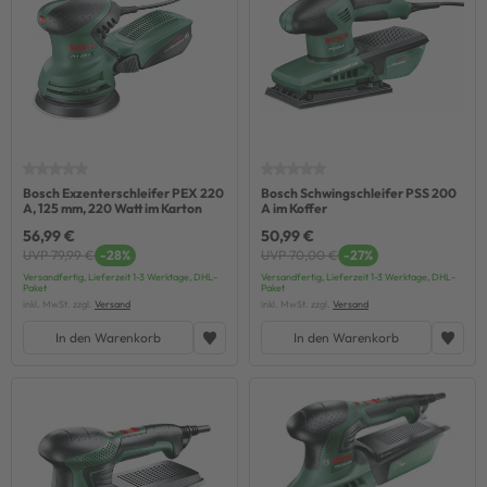
Bosch Exzenterschleifer PEX 220
Bosch Schwingschleifer PSS 200
A, 125 mm, 220 Watt im Karton
A im Koffer
56,99 €
50,99 €
UVP 79,99 €
-28%
UVP 70,00 €
-27%
Versandfertig, Lieferzeit 1-3 Werktage, DHL-
Versandfertig, Lieferzeit 1-3 Werktage, DHL-
Paket
Paket
inkl. MwSt. zzgl.
Versand
inkl. MwSt. zzgl.
Versand
In den Warenkorb
In den Warenkorb