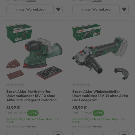
In den Warenkorb
In den Warenkorb
Bosch Akku-Multischleifer
Bosch Akku-Winkelschleifer
UniversalSander 18V-10 ohne
UniversalGrind 18V-75 ohne Akku
Akku und Ladegerät im Karton
und Ladegerät
61,99 €
83,99 €
UVP 80,99 €
-23%
UVP 115,99 €
-27%
Versandfertig, Lieferzeit 1-3 Werktage, DHL-
Versandfertig, Lieferzeit 1-3 Werktage, DHL-
Paket
Paket
inkl. MwSt. zzgl.
Versand
inkl. MwSt. zzgl.
Versand