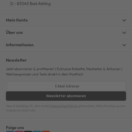
D - 83043 Bad Aibling
Mein Konto
Über uns
Informationen
Newsletter
Jetzt abonnieren & profitieren! | Exklusive Rabatte, Neuheiten & Aktionen |
Werkzeugwissen und Tests direkt in dein Postfach
Newsletter
abonnieren
Hiermit bestätige ich, dass ich die
Datenschutzerklärung
gelesen habe. Meine Einwilligung kann
ich jederzeit widerrufen.
Folge uns