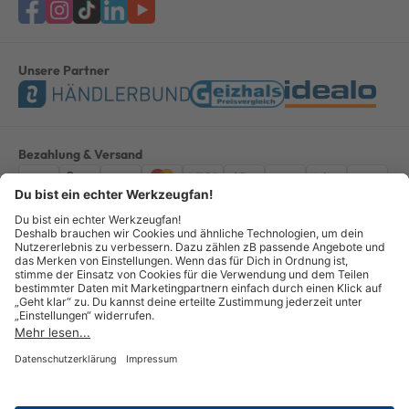
Unsere Partner
Bezahlung & Versand
Impressum
AGB
Datenschutz
Widerruf
Vertrag widerrufen
Alle Preise verstehen sich inkl. ges. MwSt. *Kostenloser Versand innerhalb
Deutschlands, bei Bestellungen ab 100,00 Euro.
© Copyright 2026 GOTOOLS GmbH - Alle Rechte vorbehalten. powered by
createyourtemplate