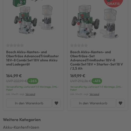
Bosch Akku-Kanten- und
Bosch Akku-Kanten- und
Oberfräse AdvancedTrimRouter
Oberfräse-Set
18V-8 Combi Set 18V ohne Akku
AdvancedTrimRouter 18V-8
und Ladegerät
Combi Set 18V + Starter-Set 18 V
/ 2,5 Ah
164,99 €
169,99 €
UVP 222,99 €
-26%
UVP 292,36 €
-41%
Versandfertig, Lieferzeit 1-3 Werktage, DHL-
Versandfertig, Lieferzeit 1-3 Werktage, DHL-
Paket
Paket
inkl. MwSt. zzgl.
Versand
inkl. MwSt. zzgl.
Versand
In den Warenkorb
In den Warenkorb
Akku-Kantenfräsen