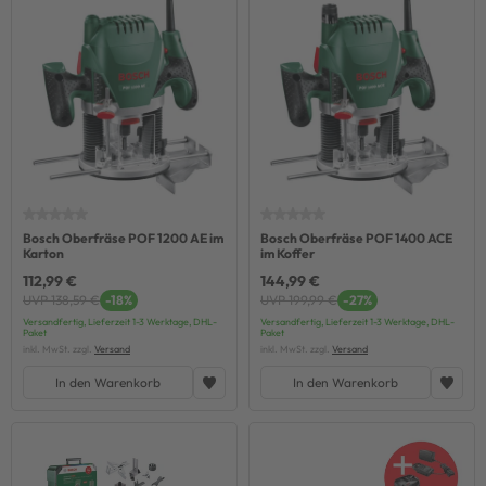
Bosch Oberfräse POF 1200 AE im
Bosch Oberfräse POF 1400 ACE
Karton
im Koffer
112,99 €
144,99 €
UVP 138,59 €
-18%
UVP 199,99 €
-27%
Versandfertig, Lieferzeit 1-3 Werktage, DHL-
Versandfertig, Lieferzeit 1-3 Werktage, DHL-
Paket
Paket
inkl. MwSt. zzgl.
Versand
inkl. MwSt. zzgl.
Versand
In den Warenkorb
In den Warenkorb