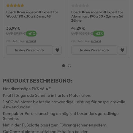
Bosch Kreissägeblatt Expert for
Bosch Kreissägeblatt Expert for
Wood, 190 x 30 x 2,6 mm, 48
Aluminium, 190 x 30 x 2,6 mm, 56
Zähne
33,99 €
41,29 €
UVP 89,37 €
-61%
UVP 109,05 €
-62%
inkl. MwSt. zzgl.
Versand
inkl. MwSt. zzgl.
Versand
In den Warenkorb
In den Warenkorb
PRODUKTBESCHREIBUNG:
Handkreissäge PKS 66 AF.
Kraft für gerade Schnitte in harten Materialien.
1.600-W-Motor bietet die notwendige Leistung für anspruchsvolle
Anwendungen.
Kompakter Parallelanschlag ermöglicht besonders geradlinige
Schnitte.
Nut in der Fußplatte passt zum Führungsschienensystem.
CutControl bietet zusätzliche Präzision bei der