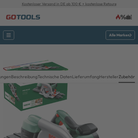
Kostenloser Versand in DE ab 100 € + kostenlose Retoure
Alle Marken
ungen
Beschreibung
Technische Daten
Lieferumfang
Hersteller
Zubehör