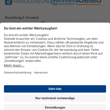
Bezahlung & Versand
Impressum
AGB
Datenschutz
Widerruf
Vertrag widerrufen
Alle Preise verstehen sich inkl. ges. MwSt. *Kostenloser Versand innerhalb
Deutschlands, bei Bestellungen ab 100,00 Euro.
© Copyright 2026 GOTOOLS GmbH - Alle Rechte vorbehalten. powered by
createyourtemplate