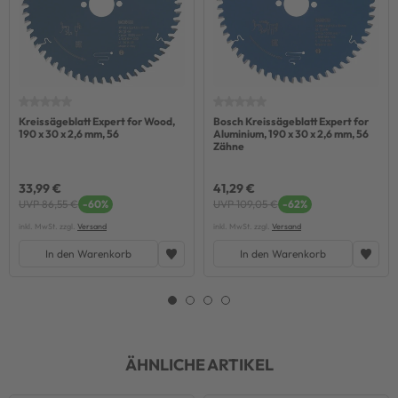
Kreissägeblatt Expert for Wood,
Bosch Kreissägeblatt Expert for
190 x 30 x 2,6 mm, 56
Aluminium, 190 x 30 x 2,6 mm, 56
Zähne
33,99 €
41,29 €
UVP 86,55 €
-60%
UVP 109,05 €
-62%
inkl. MwSt. zzgl.
Versand
inkl. MwSt. zzgl.
Versand
In den Warenkorb
In den Warenkorb
ÄHNLICHE ARTIKEL