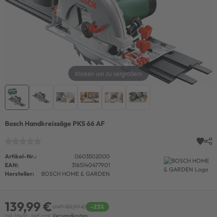
Klicken um zu vergrößern
Bosch Handkreissäge PKS 66 AF
Artikel-Nr.:
0603502000
EAN:
3165140477901
Hersteller:
BOSCH HOME & GARDEN
139,99 €
UVP 181,99 €
-23%
inkl. MwSt., ggf. zzgl.
Versandkosten