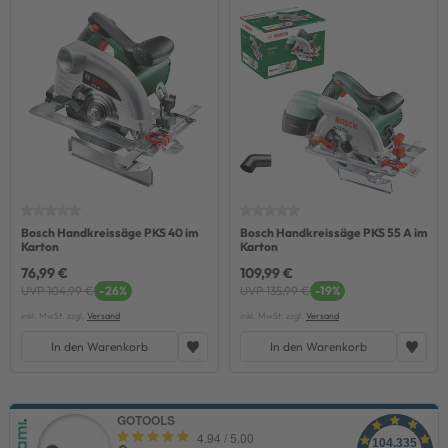
Bosch Handkreissäge PKS 40 im
Bosch Handkreissäge PKS 55 A im
Karton
Karton
76,99 €
109,99 €
UVP 104,99 €
-26%
UVP 135,99 €
-19%
inkl. MwSt. zzgl.
Versand
inkl. MwSt. zzgl.
Versand
In den Warenkorb
In den Warenkorb