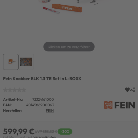
Klicken um zu vergrößern
Fein Knabber BLK 1.3 TE Set in L-BOXX
Artikel-Nr.:
72324161000
EAN:
4014586900063
Hersteller:
FEIN
599,99 €
UVP 858,82 €
-30%
inkl. MwSt., ggf. zzgl.
Versandkosten