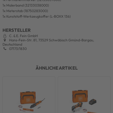
1x Malerband (32133038000)
1x Meterstab (18750283000)
1x Kunststoff-Werkzeugkoffer (L-BOXX 136)
HERSTELLER
C. & E. Fein GmbH
Hans-Fein-Str. 81, 73529 Schwäbisch Gmünd-Bargau,
Deutschland
07173/1830
ÄHNLICHE ARTIKEL