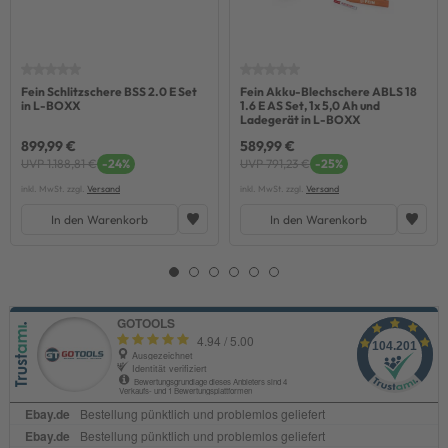
Fein Schlitzschere BSS 2.0 E Set
Fein Akku-Blechschere ABLS 18
in L-BOXX
1.6 E AS Set, 1x 5,0 Ah und
Ladegerät in L-BOXX
899,99 €
589,99 €
UVP 1.188,81 €
-24%
UVP 791,23 €
-25%
inkl. MwSt. zzgl.
Versand
inkl. MwSt. zzgl.
Versand
In den Warenkorb
In den Warenkorb