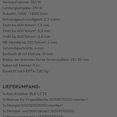
Nennaufnahme: 350 W
Leistungsabgabe: 210 W
Hubzahl: 1 000 - 1 800 1/min
Schneidgeschwindigkeit: 2,3 m/min
Stahl bis 400 N/mm²: 1,3 mm
Stahl bis 600 N/mm²: 0,8 mm
Stahl bis 800 N/mm²: 0,6 mm
NE-Metalle bis 250 N/mm²: 2 mm
Schneidspurbreite: 4 mm
Eintauch-Ø mit Matrize: 19 mm
Radius der kleinsten Kurve (innen/außen): 25 / 30 mm
Kabel mit Stecker: 5 m
Gewicht nach EPTA: 1,80 kg
LIEFERUMFANG:
1x Fein Knabber BLK 1.3 TE
1x Matrize für Trapezbleche (30109170001) montiert
1x Stempel (63602050000) montiert
1x Stempel- und Matrizenset (30109170030)
1x Permanentmarker (32133037000)