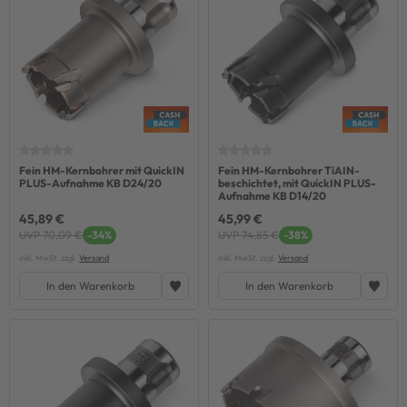
Fein HM-Kernbohrer mit QuickIN
Fein HM-Kernbohrer TiAIN-
PLUS-Aufnahme KB D24/20
beschichtet, mit QuickIN PLUS-
Aufnahme KB D14/20
45,89 €
45,99 €
UVP 70,09 €
-34%
UVP 74,85 €
-38%
inkl. MwSt. zzgl.
Versand
inkl. MwSt. zzgl.
Versand
In den Warenkorb
In den Warenkorb