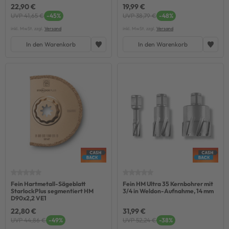
22,90 €
19,99 €
UVP 41,65 €
-45%
UVP 38,79 €
-48%
inkl. MwSt. zzgl.
Versand
inkl. MwSt. zzgl.
Versand
In den Warenkorb
In den Warenkorb
Fein Hartmetall-Sägeblatt
Fein HM Ultra 35 Kernbohrer mit
StarlockPlus segmentiert HM
3/4 in Weldon-Aufnahme, 14 mm
D90x2,2 VE1
22,80 €
31,99 €
UVP 44,86 €
-49%
UVP 52,24 €
-38%