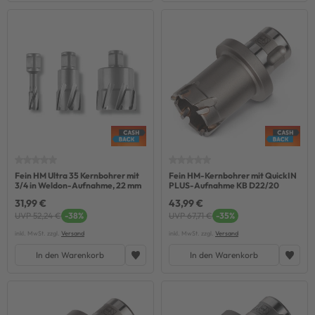
Fein HM Ultra 35 Kernbohrer mit
Fein HM-Kernbohrer mit QuickIN
3/4 in Weldon-Aufnahme, 22 mm
PLUS-Aufnahme KB D22/20
31,99 €
43,99 €
UVP 52,24 €
-38%
UVP 67,71 €
-35%
inkl. MwSt. zzgl.
Versand
inkl. MwSt. zzgl.
Versand
In den Warenkorb
In den Warenkorb