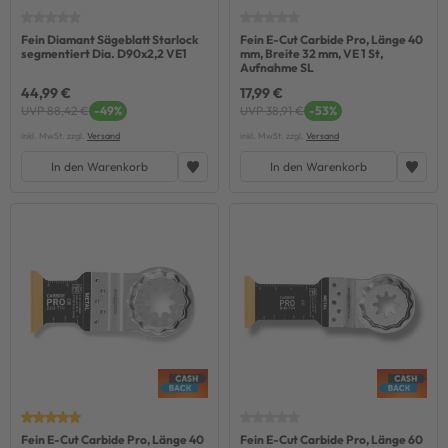
Fein Diamant Sägeblatt Starlock
Fein E-Cut Carbide Pro, Länge 40
segmentiert Dia. D90x2,2 VE1
mm, Breite 32 mm, VE 1 St,
Aufnahme SL
44,99 €
17,99 €
UVP 88,42 €
-49%
UVP 38,91 €
-53%
inkl. MwSt. zzgl.
Versand
inkl. MwSt. zzgl.
Versand
In den Warenkorb
In den Warenkorb
Fein E-Cut Carbide Pro, Länge 40
Fein E-Cut Carbide Pro, Länge 60