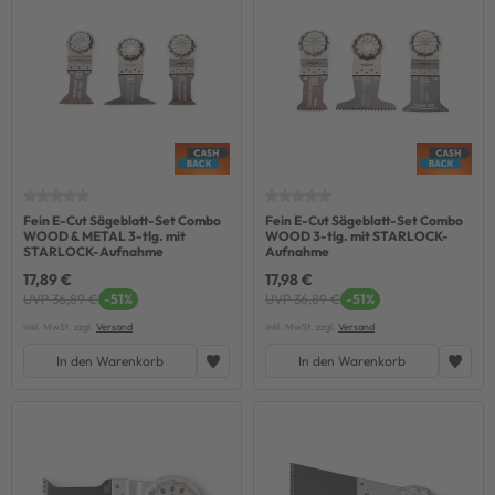
Fein E-Cut Sägeblatt-Set Combo
Fein E-Cut Sägeblatt-Set Combo
WOOD & METAL 3-tlg. mit
WOOD 3-tlg. mit STARLOCK-
STARLOCK-Aufnahme
Aufnahme
17,89 €
17,98 €
UVP 36,89 €
-51%
UVP 36,89 €
-51%
inkl. MwSt. zzgl.
Versand
inkl. MwSt. zzgl.
Versand
In den Warenkorb
In den Warenkorb