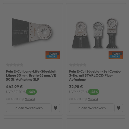
Fein E-Cut Long-Life-Sägeblatt,
Fein E-Cut Sägeblatt-Set Combo
Länge 50 mm, Breite 65 mm, VE
3-tlg. mit STARLOCK-Plus-
50 St, Aufnahme SLP
Aufnahme
442,99 €
32,98 €
UVP 821,10 €
-46%
UVP 63,78 €
-48%
inkl. MwSt. zzgl.
Versand
inkl. MwSt. zzgl.
Versand
In den Warenkorb
In den Warenkorb