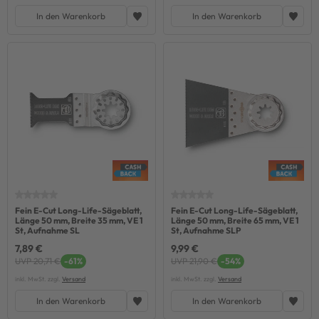
In den Warenkorb
In den Warenkorb
Fein E-Cut Long-Life-Sägeblatt,
Fein E-Cut Long-Life-Sägeblatt,
Länge 50 mm, Breite 35 mm, VE 1
Länge 50 mm, Breite 65 mm, VE 1
St, Aufnahme SL
St, Aufnahme SLP
7,89 €
9,99 €
UVP 20,71 €
-61%
UVP 21,90 €
-54%
inkl. MwSt. zzgl.
Versand
inkl. MwSt. zzgl.
Versand
In den Warenkorb
In den Warenkorb