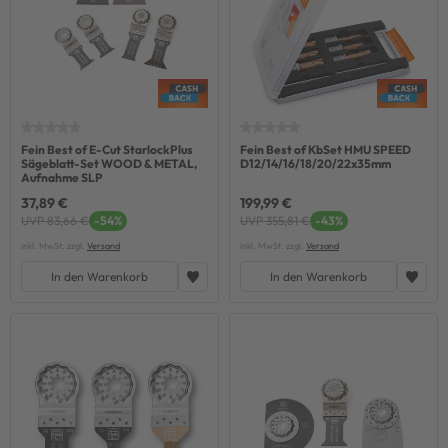
Fein Best of E-Cut StarlockPlus
Fein Best of KbSet HMU SPEED
Sägeblatt-Set WOOD & METAL,
D12/14/16/18/20/22x35mm
Aufnahme SLP
37,89 €
199,99 €
UVP 83,66 €
-54%
UVP 355,81 €
-43%
inkl. MwSt. zzgl.
Versand
inkl. MwSt. zzgl.
Versand
In den Warenkorb
In den Warenkorb