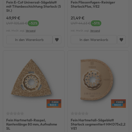
Fein E-Cut Universal-Sägeblatt
Fein Fliesenfugen-Reiniger
mit Titanbeschichtung Starlock (5
StarlockPlus, VE2
St.)
49,99 €
21,49 €
UVP 105,68 €
-52%
UVP 44,63 €
-51%
inkl. MwSt. zzgl.
Versand
inkl. MwSt. zzgl.
Versand
In den Warenkorb
In den Warenkorb
Fein Hartmetall-Raspel,
Fein Hartmetall-Sägeblatt
Kantenlänge 80 mm, Aufnahme
Starlock segmentiert HM D75x2,2
SL
VE1