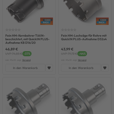
Fein HM-Kernbohrer TiAIN-
Fein HM-Lochsäge für Rohre mit
beschichtet, mit QuickIN PLUS-
QuickIN PLUS-Aufnahme D32x4
Aufnahme KB D16/20
46,89 €
43,99 €
UVP 74,85 €
-37%
UVP 79,73 €
-44%
inkl. MwSt. zzgl.
Versand
inkl. MwSt. zzgl.
Versand
In den Warenkorb
In den Warenkorb