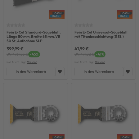
Fein E-Cut Standard-Sägeblatt,
Fein E-Cut Universal-Sägeblatt
Länge 50 mm, Breite 65 mm, VE
mit Titanbeschichtung (3 St.)
50 St, Aufnahme SLP
399,99 €
41,99 €
UVP 731,85 €
-45%
UVP 71,82 €
-41%
inkl. MwSt. zzgl.
Versand
inkl. MwSt. zzgl.
Versand
In den Warenkorb
In den Warenkorb