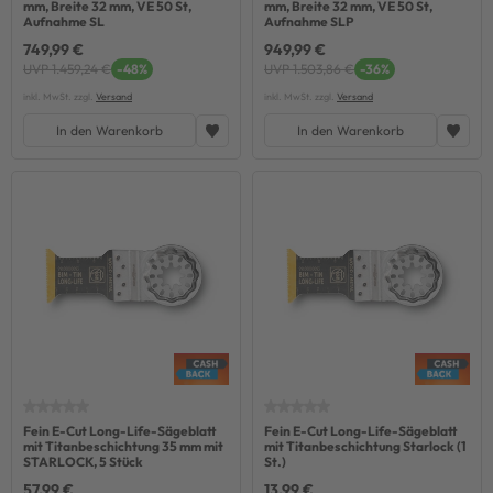
mm, Breite 32 mm, VE 50 St,
mm, Breite 32 mm, VE 50 St,
Aufnahme SL
Aufnahme SLP
749,99 €
949,99 €
UVP 1.459,24 €
-48%
UVP 1.503,86 €
-36%
inkl. MwSt. zzgl.
Versand
inkl. MwSt. zzgl.
Versand
In den Warenkorb
In den Warenkorb
Fein E-Cut Long-Life-Sägeblatt
Fein E-Cut Long-Life-Sägeblatt
mit Titanbeschichtung 35 mm mit
mit Titanbeschichtung Starlock (1
STARLOCK, 5 Stück
St.)
57,99 €
13,99 €