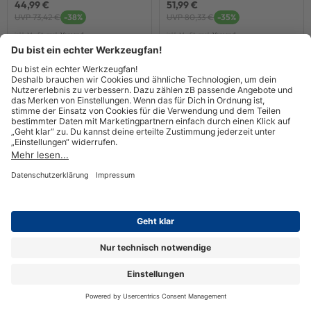
44,99 €
51,99 €
UVP 73,42 €
-38%
UVP 80,33 €
-35%
inkl. MwSt. zzgl.
Versand
inkl. MwSt. zzgl.
Versand
In den Warenkorb
In den Warenkorb
Fein HM-Lochsäge mit QuickIN
Fein HM-Lochsäge mit QuickIN
PLUS-Aufnahme D50x4
PLUS-Aufnahme D53x4
53,99 €
59,99 €
UVP 94,25 €
-42%
UVP 97,10 €
-38%
inkl. MwSt. zzgl.
Versand
inkl. MwSt. zzgl.
Versand