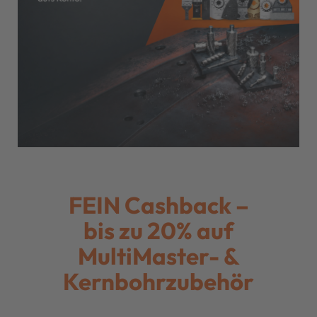
FEIN Cashback –
bis zu 20% auf
MultiMaster- &
Kernbohrzubehör