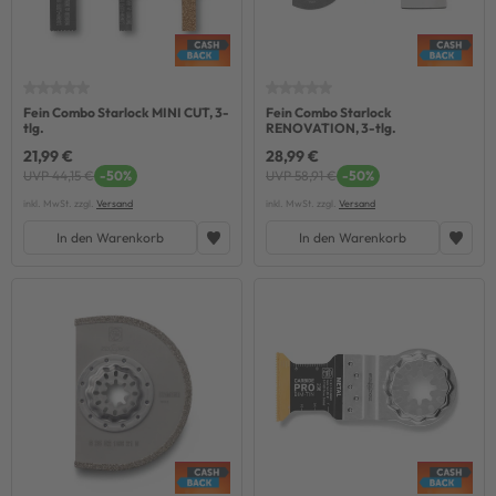
Fein Combo Starlock MINI CUT, 3-
Fein Combo Starlock
tlg.
RENOVATION, 3-tlg.
21,99 €
28,99 €
UVP 44,15 €
-50%
UVP 58,91 €
-50%
inkl. MwSt. zzgl.
Versand
inkl. MwSt. zzgl.
Versand
In den Warenkorb
In den Warenkorb