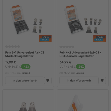
Fein 3+1 Universalset 4x HCS
Fein 4+2 Universalset 6x HCS +
Starlock Sägeblätter
BIM Starlock Sägeblätter
19,99 €
34,99 €
UVP 34,51 €
-42%
UVP 46,41 €
-24%
inkl. MwSt. zzgl.
Versand
inkl. MwSt. zzgl.
Versand
In den Warenkorb
In den Warenkorb