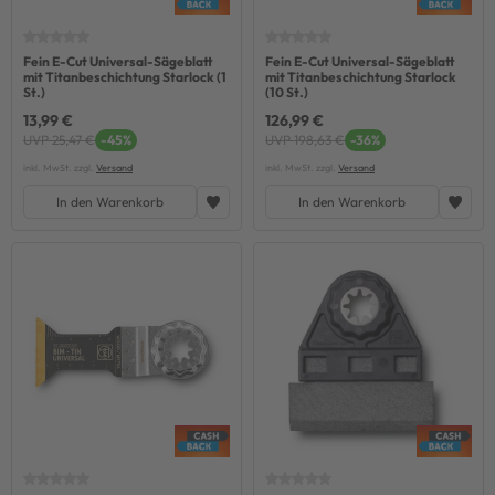
Fein E-Cut Universal-Sägeblatt
Fein E-Cut Universal-Sägeblatt
mit Titanbeschichtung Starlock (1
mit Titanbeschichtung Starlock
St.)
(10 St.)
13,99 €
126,99 €
UVP 25,47 €
-45%
UVP 198,63 €
-36%
inkl. MwSt. zzgl.
Versand
inkl. MwSt. zzgl.
Versand
In den Warenkorb
In den Warenkorb