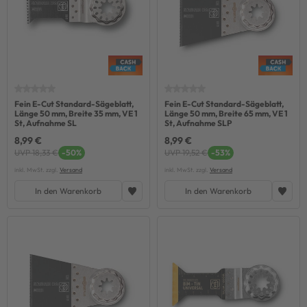
Fein E-Cut Standard-Sägeblatt,
Fein E-Cut Standard-Sägeblatt,
Länge 50 mm, Breite 35 mm, VE 1
Länge 50 mm, Breite 65 mm, VE 1
St, Aufnahme SL
St, Aufnahme SLP
8,99 €
8,99 €
UVP 18,33 €
-50%
UVP 19,52 €
-53%
inkl. MwSt. zzgl.
Versand
inkl. MwSt. zzgl.
Versand
In den Warenkorb
In den Warenkorb