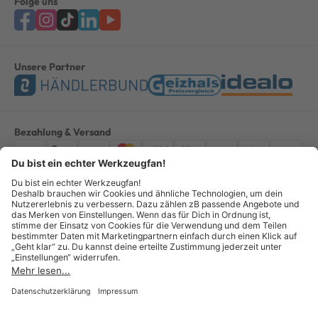
Folge uns
Unsere Partner
Bezahlung & Versand
Impressum
AGB
Datenschutz
Widerruf
Vertrag widerrufen
Alle Preise verstehen sich inkl. ges. MwSt. *Kostenloser Versand innerhalb
Deutschlands, bei Bestellungen ab 100,00 Euro.
© Copyright 2026 GOTOOLS GmbH - Alle Rechte vorbehalten. powered by
createyourtemplate