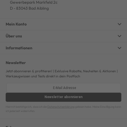
Gewerbepark Markfeld 2c
D - 83043 Bad Aibling
Mein Konto
Über uns
Informationen
Newsletter
Jetzt abonnieren & profitieren! | Exklusive Rabatte, Neuheiten & Aktionen |
Werkzeugwissen und Tests direkt in dein Postfach
Newsletter
abonnieren
Hiermit bestätige ich, dass ich die
Datenschutzerklärung
gelesen habe. Meine Einwilligung kann
ich jederzeit widerrufen.