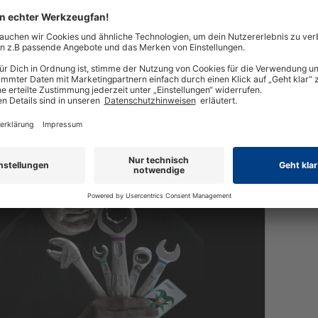
selbstj
Techno
ra Werkzeuge
Entd