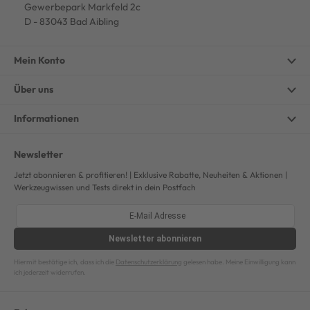
Gewerbepark Markfeld 2c
D - 83043 Bad Aibling
Mein Konto
Über uns
Informationen
Newsletter
Jetzt abonnieren & profitieren! | Exklusive Rabatte, Neuheiten & Aktionen |
Werkzeugwissen und Tests direkt in dein Postfach
Newsletter
abonnieren
Hiermit bestätige ich, dass ich die
Datenschutzerklärung
gelesen habe. Meine Einwilligung kann
ich jederzeit widerrufen.