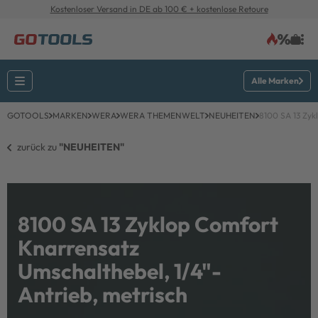
Kostenloser Versand in DE ab 100 € + kostenlose Retoure
Alle Marken
GOTOOLS
MARKEN
WERA
WERA THEMENWELT
NEUHEITEN
8100 SA 13 Zyk
zurück zu 
"NEUHEITEN"
8100 SA 13 Zyklop Comfort
Knarrensatz
Umschalthebel, 1/4"-
Antrieb, metrisch