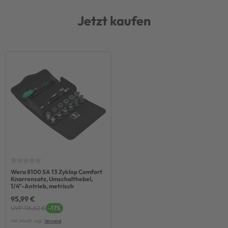
Jetzt kaufen
Wera 8100 SA 13 Zyklop Comfort
Knarrensatz, Umschalthebel,
1/4"-Antrieb, metrisch
95,99 €
UVP 116,62 €
-17%
inkl. MwSt. zzgl.
Versand