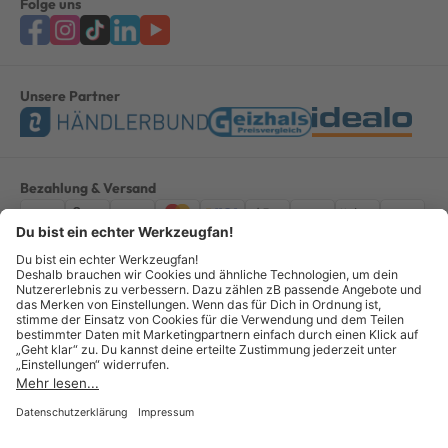
Folge uns
Unsere Partner
Bezahlung & Versand
Impressum
AGB
Datenschutz
Widerruf
Vertrag widerrufen
Alle Preise verstehen sich inkl. ges. MwSt. *Kostenloser Versand innerhalb
Deutschlands, bei Bestellungen ab 100,00 Euro.
© Copyright 2026 GOTOOLS GmbH - Alle Rechte vorbehalten. powered by
createyourtemplate