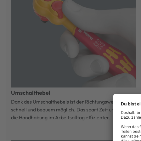
Umschalthebel
Dank des Umschalthebels ist der Richtungswechsel
schnell und bequem möglich. Das spart Zeit und macht
die Handhabung im Arbeitsalltag effizienter.