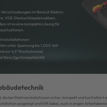
re Verschraubungen im Bereich Elektro-
re, VDE-Steckschlüsseleinsätzen,
lbox ist es eine kompakte Lösung für
bausituationen.
ktroinstallationen
ten unter Spannung bis 1.000 Volt
nd nur 4,5° Rückholwinkel
nd Wera 2go Kompatibilität
ebäudetechnik
 die bei Elektroinstallationen sicher, kompakt und kontrollier
tallation ausgelegt und hilft dabei, auch in engen Arbeitsberei