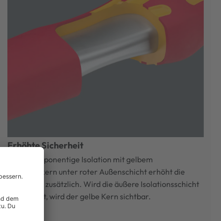
Erhöhte Sicherheit
Die 2-komponentige Isolation mit gelbem
Isolationskern unter roter Außenschicht erhöht die
Sicherheit zusätzlich. Wird die äußere Isolationsschicht
beschädigt, wird der gelbe Kern sichtbar.