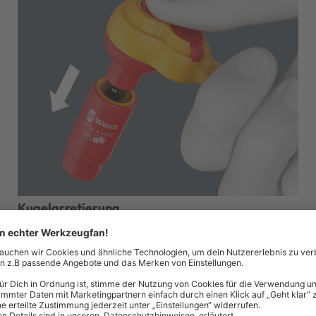
Kugelarretierung
Die Kugelarretierung sorgt für sicheren Sitz der Nüsse
und des Zubehörs und damit für verlässliche Sicherheit
während des Verschraubens.