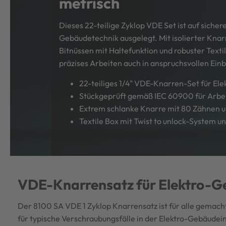
metrisch
Dieses 22-teilige Zyklop VDE Set ist auf siche
Gebäudetechnik ausgelegt. Mit isolierter Knar
Bitnüssen mit Haltefunktion und robuster Texti
präzises Arbeiten auch in anspruchsvollen Ein
22-teiliges 1/4" VDE-Knarren-Set für Ele
Stückgeprüft gemäß IEC 60900 für Arbei
Extrem schlanke Knarre mit 80 Zähnen u
Textile Box mit Twist to unlock-System u
VDE-Knarrensatz für Elektro-G
Der 8100 SA VDE 1 Zyklop Knarrensatz ist für alle gemacht,
für typische Verschraubungsfälle in der Elektro-Gebäudeins