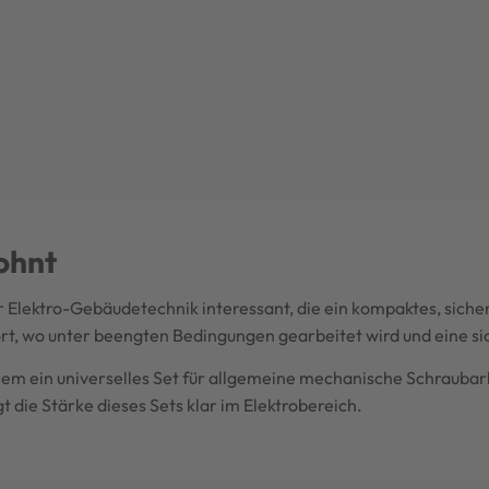
lohnt
 der Elektro-Gebäudetechnik interessant, die ein kompaktes, si
ort, wo unter beengten Bedingungen gearbeitet wird und eine s
lem ein universelles Set für allgemeine mechanische Schraubar
 die Stärke dieses Sets klar im Elektrobereich.