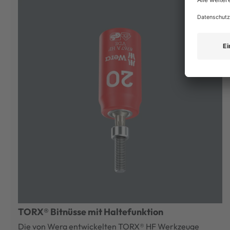
TORX® Bitnüsse mit Haltefunktion
Die von Wera entwickelten TORX® HF Werkzeuge