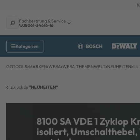
K
Fachberatung & Service
08061-34616-16
GOTOOLS
MARKEN
WERA
WERA THEMENWELT
NEUHEITEN
SA 
zurück zu 
"NEUHEITEN"
8100 SA VDE 1 Zyklop K
isoliert, Umschalthebel,