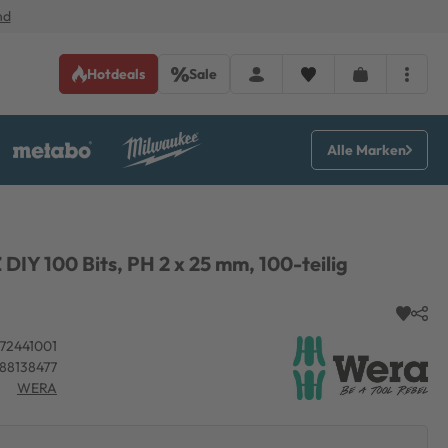
nd
Hotdeals
Sale
Alle Marken
 DIY 100 Bits, PH 2 x 25 mm, 100-teilig
72441001
88138477
WERA