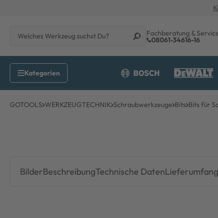
K
Fachberatung & Servic
08061-34616-16
GOTOOLS
WERKZEUGTECHNIK
Schraubwerkzeuge
Bits
Bits für 
Bilder
Beschreibung
Technische Daten
Lieferumfan