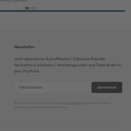
Newsletter
Jetzt abonnieren & profitieren! | Exklusive Rabatte,
Neuheiten & Aktionen | Werkzeugwissen und Tests direkt in
dein Postfach
abonnieren
Hiermit bestätige ich, dass ich die
Datenschutzerklärung
gelesen habe. Meine
Einwilligung kann ich jederzeit widerrufen.