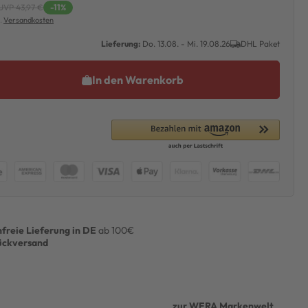
UVP 43,97 €
-11%
l.
Versandkosten
Lieferung:
Do. 13.08. - Mi. 19.08.26
DHL Paket
In den Warenkorb
freie Lieferung in DE
ab 100€
ückversand
zur WERA Markenwelt