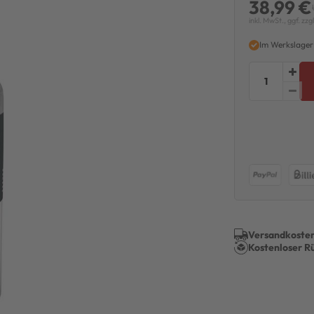
38,99 €
inkl. MwSt., ggf. zzg
Im Werkslager
Versandkosten
Kostenloser R