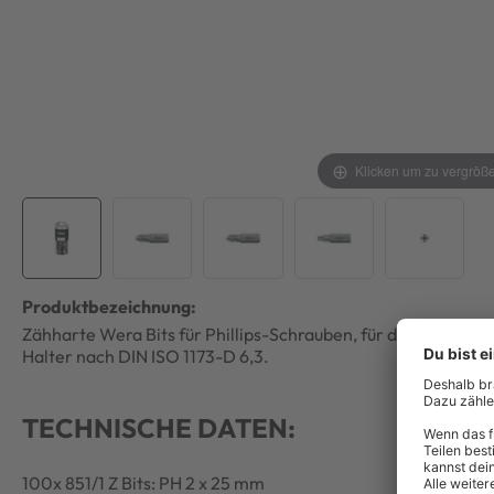
Klicken um zu vergröß
Produktbezeichnung:
Zähharte Wera Bits für Phillips-Schrauben, für den universel
Halter nach DIN ISO 1173-D 6,3.
TECHNISCHE DATEN:
100x 851/1 Z Bits: PH 2 x 25 mm