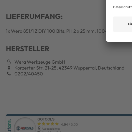
LIEFERUMFANG:
1x Wera 851/1 Z DIY 100 Bits, PH 2 x 25 mm, 100-teilig
HERSTELLER
Wera Werkzeuge GmbH
Korzerter Str. 21-25, 42349 Wuppertal, Deutschland
0202/40450