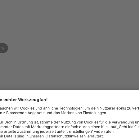
ern
len Einsatz. 1/4"-Sechskant, passend für