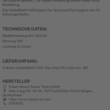
Die äußerst flexible C-/B-Papierrückseite gestattet Falten ohne
Rissbildung.
Das Schleifblatt C430 Expert for Wood and Paint eignet sich für
Schwingschleifer.
TECHNISCHE DATEN:
Blattabmessung mm: 93x230
Körnung: 180
Lochung: 8 Löcher
LIEFERUMFANG:
1x Bosch Schleifblatt C430, 10er-Pack 93 x 230 mm, 180
HERSTELLER
Robert Bosch Power Tools GmbH
Max-Lang-Str. 40-46, 70771 Leinfelden-Echterdingen,
Deutschland
https://www.bosch-pt.com
0711/8110