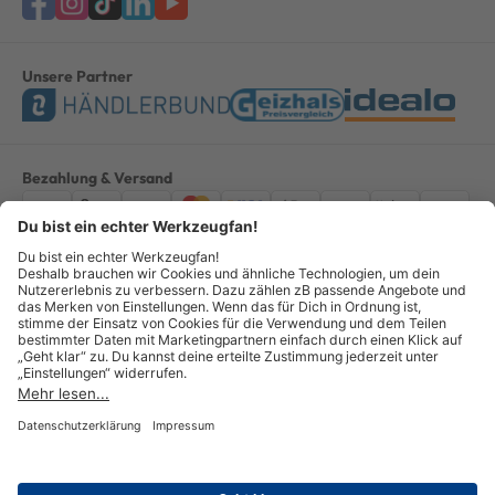
Unsere Partner
Bezahlung & Versand
Impressum
AGB
Datenschutz
Widerruf
Vertrag widerrufen
Alle Preise verstehen sich inkl. ges. MwSt. *Kostenloser Versand innerhalb
Deutschlands, bei Bestellungen ab 100,00 Euro.
© Copyright 2026 GOTOOLS GmbH - Alle Rechte vorbehalten. powered by
createyourtemplate