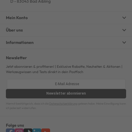
D - 83043 Bad Aibling
Mein Konto
Über uns
Informationen
Newsletter
Jetzt abonnieren & profitieren! | Exklusive Rabatte, Neuheiten & Aktionen |
Werkzeugwissen und Tests direkt in dein Postfach
Newsletter
abonnieren
Hiermit bestätige ich, dass ich die
Datenschutzerklärung
gelesen habe. Meine Einwilligung kann
ich jederzeit widerrufen.
Folge uns