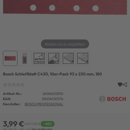
Klicken um zu vergrößern
Bosch Schleifblatt C430, 10er-Pack 93 x 230 mm, 180
Artikel-Nr.:
2608605300
EAN:
3165140161176
Hersteller:
BOSCH PROFESSIONAL
3,99 €
UVP 7,31 €
-45%
inkl. MwSt., ggf. zzgl.
Versandkosten