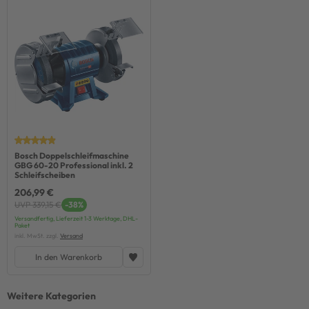
Bosch Doppelschleifmaschine
GBG 60-20 Professional inkl. 2
Schleifscheiben
206,99 €
UVP 339,15 €
-38%
Versandfertig, Lieferzeit 1-3 Werktage, DHL-
Paket
inkl. MwSt. zzgl.
Versand
In den Warenkorb