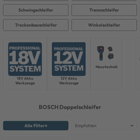
Schwingschleifer
Trennschleifer
Trockenbauschleifer
Winkelschleifer
Messtechnik
18V Akku
12V Akku
Werkzeuge
Werkzeuge
BOSCH
Doppelschleifer
Alle Filter