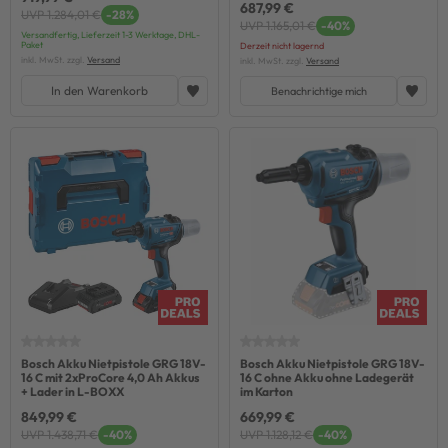
687,99 €
UVP 1.284,01 €
-28%
UVP 1.165,01 €
-40%
Versandfertig, Lieferzeit 1-3 Werktage, DHL-
Paket
Derzeit nicht lagernd
inkl. MwSt. zzgl.
Versand
inkl. MwSt. zzgl.
Versand
In den Warenkorb
Benachrichtige mich
Bosch Akku Nietpistole GRG 18V-
Bosch Akku Nietpistole GRG 18V-
16 C mit 2xProCore 4,0 Ah Akkus
16 C ohne Akku ohne Ladegerät
+ Lader in L-BOXX
im Karton
849,99 €
669,99 €
UVP 1.438,71 €
-40%
UVP 1.128,12 €
-40%