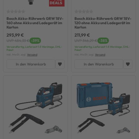
Bosch Akku-Rührwerk GRW 18V-
Bosch Akku-Rührwerk GRW 18V-
160 ohne Akku und Ladegerät im
120 ohne Akku und Ladegerät im
Karton
Karton
293,99 €
211,99 €
UVP 484,33 €
-39%
UVP 346,29 €
-38%
Versandfertig, Lieferzeit 1-3 Werktage, DHL-
Versandfertig, Lieferzeit 1-3 Werktage, DHL-
Paket
Paket
inkl. MwSt. zzgl.
Versand
inkl. MwSt. zzgl.
Versand
In den Warenkorb
In den Warenkorb