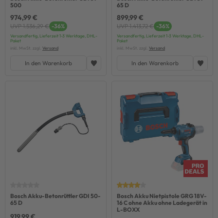
500
65 D
974,99 €
899,99 €
UVP 1.536,29 €
-36%
UVP 1.413,72 €
-36%
Versandfertig, Lieferzeit 1-3 Werktage, DHL-
Versandfertig, Lieferzeit 1-3 Werktage, DHL-
Paket
Paket
inkl. MwSt. zzgl.
Versand
inkl. MwSt. zzgl.
Versand
In den Warenkorb
In den Warenkorb
Bosch Akku-Betonrüttler GDI 50-
Bosch Akku Nietpistole GRG 18V-
65 D
16 C ohne Akku ohne Ladegerät in
L-BOXX
919,99 €