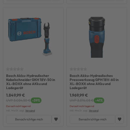
Bosch Akku-Hydraulischer
Bosch Akku-Hydraulisches
Kabelschneider GKH 18V-50 in
Presswerkzeug GPH 18V-60 in
XL-BOXX ohne AKku und
XL-BOXX ohne AKku und
Ladegerät
Ladegerät
1.849,99 €
1.969,99 €
UVP 3.034,50 €
-39%
UVP 3.376,03 €
-41%
Derzeit nicht lagernd
Derzeit nicht lagernd
inkl. MwSt. zzgl.
Versand
inkl. MwSt. zzgl.
Versand
Benachrichtige mich
Benachrichtige mich