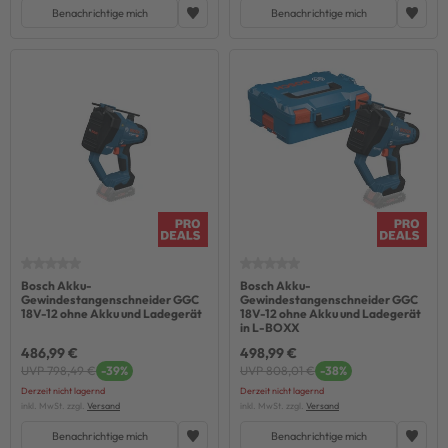
Benachrichtige mich
Benachrichtige mich
Bosch Akku-
Bosch Akku-
Gewindestangenschneider GGC
Gewindestangenschneider GGC
18V-12 ohne Akku und Ladegerät
18V-12 ohne Akku und Ladegerät
in L-BOXX
486,99 €
498,99 €
UVP 798,49 €
-39%
UVP 808,01 €
-38%
Derzeit nicht lagernd
Derzeit nicht lagernd
inkl. MwSt. zzgl.
Versand
inkl. MwSt. zzgl.
Versand
Benachrichtige mich
Benachrichtige mich