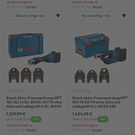
Derzeit nicht lagernd
Derzeit nicht lagernd
inkl. MwSt. zzgl.
Versand
inkl. MwSt. zzgl.
Versand
Benachrichtige mich
Benachrichtige mich
Bosch Akku-Presswerkzeug GPT
Bosch Akku-Presswerkzeug GPT
18V-32, 1 x XL-BOXX, Kit TH ohne
18V-19, Kit TH ohne Akku und
Akku und Ladegerät in XL-BOXX
Ladegerät in L-BOXX 238
1.559,99 €
1.424,99 €
UVP 2.487,10 €
-37%
UVP 2.244,34 €
-36%
Derzeit nicht lagernd
Derzeit nicht lagernd
inkl. MwSt. zzgl.
Versand
inkl. MwSt. zzgl.
Versand