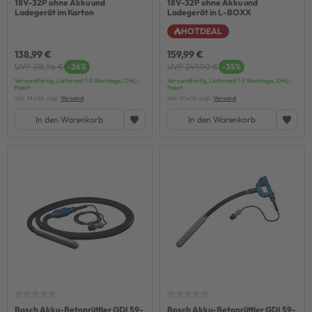
18V-32P ohne Akku und
18V-32P ohne Akku und
Ladegerät im Karton
Ladegerät in L-BOXX
HOTDEAL
138,99 €
159,99 €
UVP 218,96 €
-36%
UVP 249,90 €
-35%
Versandfertig, Lieferzeit 1-3 Werktage, DHL-
Versandfertig, Lieferzeit 1-3 Werktage, DHL-
Paket
Paket
inkl. MwSt. zzgl.
Versand
inkl. MwSt. zzgl.
Versand
In den Warenkorb
In den Warenkorb
Bosch Akku-Betonrüttler GDI 59-
Bosch Akku-Betonrüttler GDI 59-