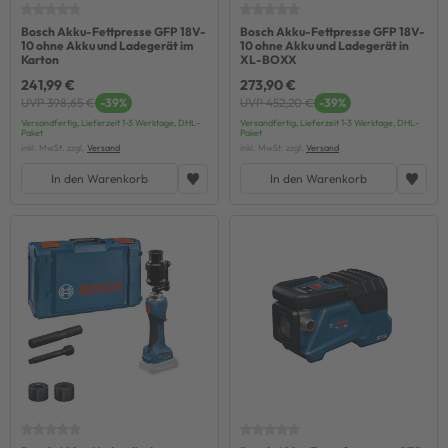
Bosch Akku-Fettpresse GFP 18V-
Bosch Akku-Fettpresse GFP 18V-
10 ohne Akku und Ladegerät im
10 ohne Akku und Ladegerät in
Karton
XL-BOXX
241,99 €
273,90 €
UVP 398,65 €
-39%
UVP 452,20 €
-39%
Versandfertig, Lieferzeit 1-3 Werktage, DHL-
Versandfertig, Lieferzeit 1-3 Werktage, DHL-
Paket
Paket
inkl. MwSt. zzgl.
Versand
inkl. MwSt. zzgl.
Versand
In den Warenkorb
In den Warenkorb