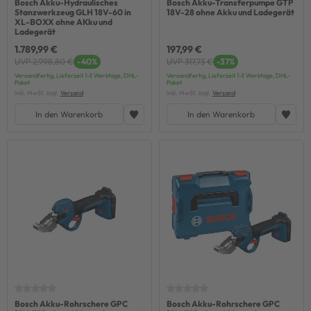
Bosch Akku-Hydraulisches
Bosch Akku-Transferpumpe GTP
Stanzwerkzeug GLH 18V-60 in
18V-28 ohne Akku und Ladegerät
XL-BOXX ohne AKku und
Ladegerät
1.789,99 €
197,99 €
UVP 2.998,80 €
-40%
UVP 317,73 €
-37%
Versandfertig, Lieferzeit 1-3 Werktage, DHL-
Versandfertig, Lieferzeit 1-3 Werktage, DHL-
Paket
Paket
inkl. MwSt. zzgl.
Versand
inkl. MwSt. zzgl.
Versand
In den Warenkorb
In den Warenkorb
Bosch Akku-Rohrschere GPC
Bosch Akku-Rohrschere GPC