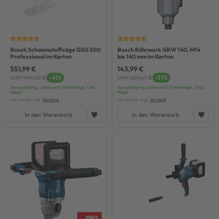
Bosch Schaumstoffsäge GSG 300
Bosch Rührwerk GRW 140, M14
Professional im Karton
bis 140 mm im Karton
551,99 €
143,99 €
UVP 949,62 €
-41%
UVP 229,67 €
-37%
Versandfertig, Lieferzeit 1-3 Werktage, DHL-
Versandfertig, Lieferzeit 1-3 Werktage, DHL-
Paket
Paket
inkl. MwSt. zzgl.
Versand
inkl. MwSt. zzgl.
Versand
In den Warenkorb
In den Warenkorb