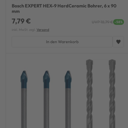
Bosch EXPERT HEX-9 HardCeramic Bohrer, 6 x 90
mm
7,79 €
UVP 18,79 €
-58%
inkl. MwSt. zzgl.
Versand
In den Warenkorb