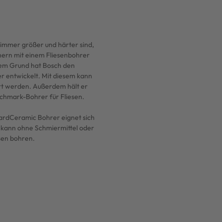
 immer größer und härter sind,
hern mit einem Fliesenbohrer
sem Grund hat Bosch den
 entwickelt. Mit diesem kann
t werden. Außerdem hält er
nchmark-Bohrer für Fliesen.
rdCeramic Bohrer eignet sich
 kann ohne Schmiermittel oder
sen bohren.