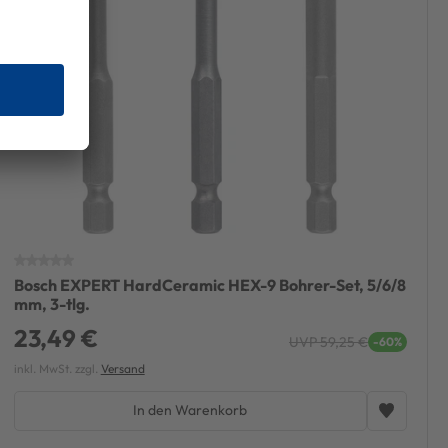
Bosch EXPERT HardCeramic HEX-9 Bohrer-Set, 5/6/8
mm, 3-tlg.
23,49 €
UVP 59,25 €
-60%
inkl. MwSt. zzgl.
Versand
In den Warenkorb