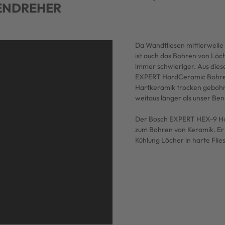
ENDREHER
Da Wandfliesen mittlerweile
ist auch das Bohren von Löc
immer schwieriger. Aus die
EXPERT HardCeramic Bohrer
Hartkeramik trocken gebohr
weitaus länger als unser Be
Der Bosch EXPERT HEX-9 Ha
zum Bohren von Keramik. Er
Kühlung Löcher in harte Flie