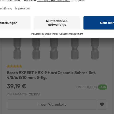
Bosch EXPERT HEX-9 HardCeramic Bohrer-Set,
4/5/6/8/10 mm, 5-tlg.
39,19 €
UVP 101,00 €
-61%
inkl. MwSt. zzgl.
Versand
In den Warenkorb