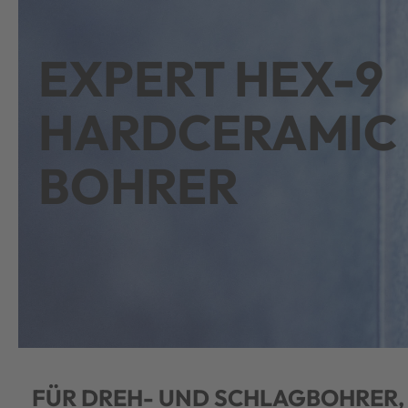
EXPERT HEX-9
HARDCERAMIC
BOHRER
FÜR DREH- UND SCHLAGBOHRER,