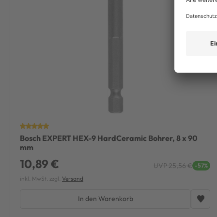
Bosch EXPERT HEX-9 HardCeramic Bohrer, 8 x 90
mm
10,89 €
UVP 25,56 €
-57%
inkl. MwSt. zzgl.
Versand
In den Warenkorb