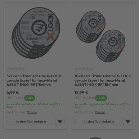
5x Bosch Trennscheibe X-LOCK
10x Bosch Trennscheibe X-LOCK
gerade Expert for Inox+Metal
gerade Expert for Inox+Metal
AS60 T INOX BF 115x1mm
AS60T INOX BF 115x1mm
6,99 €
12,99 €
UVP 8,15 €
-14%
UVP 16,30 €
-20%
Versandfertig, Lieferzeit 1-3 Werktage, DHL-
Versandfertig, Lieferzeit 1-3 Werktage, DHL-
Paket
Paket
inkl. MwSt. zzgl.
Versand
inkl. MwSt. zzgl.
Versand
In den Warenkorb
In den Warenkorb