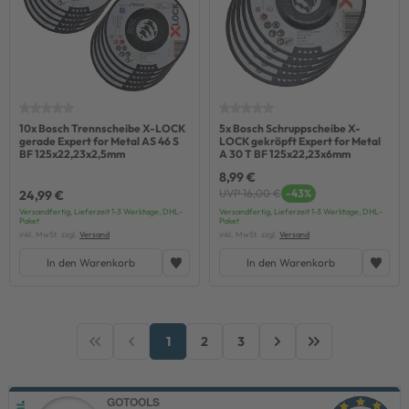
10x Bosch Trennscheibe X-LOCK
5x Bosch Schruppscheibe X-
gerade Expert for Metal AS 46 S
LOCK gekröpft Expert for Metal
BF 125x22,23x2,5mm
A 30 T BF 125x22,23x6mm
8,99 €
UVP 16,00 €
-43%
24,99 €
Versandfertig, Lieferzeit 1-3 Werktage, DHL-
Versandfertig, Lieferzeit 1-3 Werktage, DHL-
Paket
Paket
inkl. MwSt. zzgl.
Versand
inkl. MwSt. zzgl.
Versand
In den Warenkorb
In den Warenkorb
1
2
3