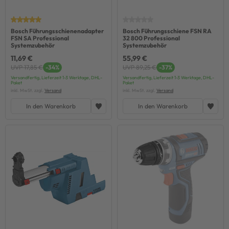
Bosch Führungsschienenadapter
Bosch Führungsschiene FSN RA
FSN SA Professional
32 800 Professional
Systemzubehör
Systemzubehör
11,69 €
55,99 €
UVP 17,85 €
-34%
UVP 89,25 €
-37%
Versandfertig, Lieferzeit 1-3 Werktage, DHL-
Versandfertig, Lieferzeit 1-3 Werktage, DHL-
Paket
Paket
inkl. MwSt. zzgl.
Versand
inkl. MwSt. zzgl.
Versand
In den Warenkorb
In den Warenkorb