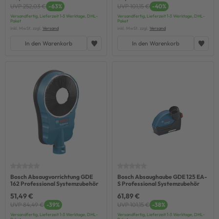
UVP 252,03 €
-63%
UVP 101,15 €
-40%
Versandfertig, Lieferzeit 1-3 Werktage, DHL-
Versandfertig, Lieferzeit 1-3 Werktage, DHL-
Paket
Paket
inkl. MwSt. zzgl.
Versand
inkl. MwSt. zzgl.
Versand
In den Warenkorb
In den Warenkorb
Bosch Absaugvorrichtung GDE
Bosch Absaughaube GDE 125 EA-
162 Professional Systemzubehör
S Professional Systemzubehör
51,49 €
61,89 €
UVP 84,49 €
-39%
UVP 101,15 €
-38%
Versandfertig, Lieferzeit 1-3 Werktage, DHL-
Versandfertig, Lieferzeit 1-3 Werktage, DHL-