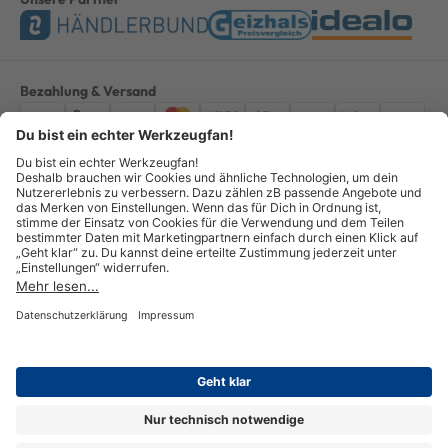
Bezahlung & Versand
Impressum
AGB
Datenschutz
Widerruf
Vertrag widerrufen
Alle Preise verstehen sich inkl. ges. MwSt. *Kostenloser Versand innerhalb
Deutschlands, bei Bestellungen ab 100,00 Euro.
© Copyright 2026 GOTOOLS GmbH - Alle Rechte vorbehalten. powered by
createyourtemplate