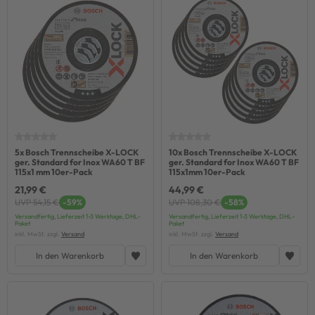
5x Bosch Trennscheibe X-LOCK
10x Bosch Trennscheibe X-LOCK
ger. Standard for Inox WA60 T BF
ger. Standard for Inox WA60 T BF
115x1 mm 10er-Pack
115x1mm 10er-Pack
21,99 €
44,99 €
UVP 54,15 €
-59%
UVP 108,30 €
-58%
Versandfertig, Lieferzeit 1-3 Werktage, DHL-
Versandfertig, Lieferzeit 1-3 Werktage, DHL-
Paket
Paket
inkl. MwSt. zzgl.
Versand
inkl. MwSt. zzgl.
Versand
In den Warenkorb
In den Warenkorb