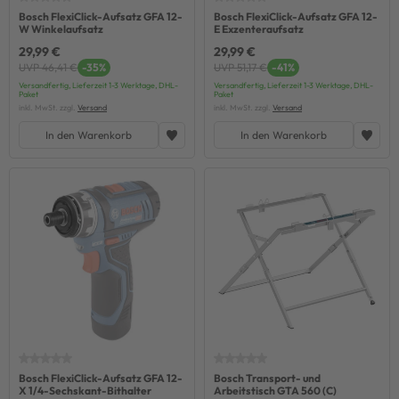
Bosch FlexiClick-Aufsatz GFA 12-
Bosch FlexiClick-Aufsatz GFA 12-
W Winkelaufsatz
E Exzenteraufsatz
29,99 €
29,99 €
UVP 46,41 €
-35%
UVP 51,17 €
-41%
Versandfertig, Lieferzeit 1-3 Werktage, DHL-
Versandfertig, Lieferzeit 1-3 Werktage, DHL-
Paket
Paket
inkl. MwSt. zzgl.
Versand
inkl. MwSt. zzgl.
Versand
In den Warenkorb
In den Warenkorb
Bosch FlexiClick-Aufsatz GFA 12-
Bosch Transport- und
X 1/4-Sechskant-Bithalter
Arbeitstisch GTA 560 (C)