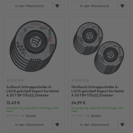
In den Warenkorb
In den Warenkorb
5x Bosch Schruppscheibe X-
10x Bosch Schruppscheibe X-
LOCK gekröpft Expert for Metal
LOCK gekröpft Expert for Metal
A 30 T BF 115x22,23x6mm
A 30 TBF 115x22,23x6mm
13,49 €
24,99 €
Versandfertig, Lieferzeit 1-3 Werktage, DHL-
Versandfertig, Lieferzeit 1-3 Werktage, DHL-
Paket
Paket
inkl. MwSt. zzgl.
Versand
inkl. MwSt. zzgl.
Versand
In den Warenkorb
In den Warenkorb