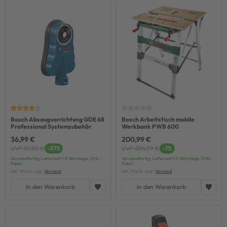
Bosch Absaugvorrichtung GDE 68
Bosch Arbeitstisch mobile
Professional Systemzubehör
Werkbank PWB 600
36,99 €
200,99 €
UVP 59,50 €
-37%
UVP 204,99 €
-1%
Versandfertig, Lieferzeit 1-3 Werktage, DHL-
Versandfertig, Lieferzeit 1-3 Werktage, DHL-
Paket
Paket
inkl. MwSt. zzgl.
Versand
inkl. MwSt. zzgl.
Versand
In den Warenkorb
In den Warenkorb