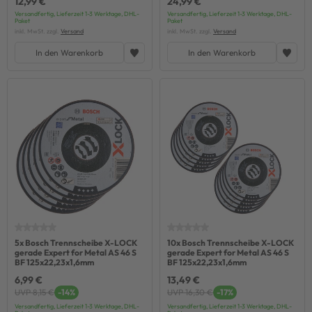
12,99 €
24,99 €
Versandfertig, Lieferzeit 1-3 Werktage, DHL-
Versandfertig, Lieferzeit 1-3 Werktage, DHL-
Paket
Paket
inkl. MwSt. zzgl.
Versand
inkl. MwSt. zzgl.
Versand
In den Warenkorb
In den Warenkorb
5x Bosch Trennscheibe X-LOCK
10x Bosch Trennscheibe X-LOCK
gerade Expert for Metal AS 46 S
gerade Expert for Metal AS 46 S
BF 125x22,23x1,6mm
BF 125x22,23x1,6mm
6,99 €
13,49 €
UVP 8,15 €
-14%
UVP 16,30 €
-17%
Versandfertig, Lieferzeit 1-3 Werktage, DHL-
Versandfertig, Lieferzeit 1-3 Werktage, DHL-