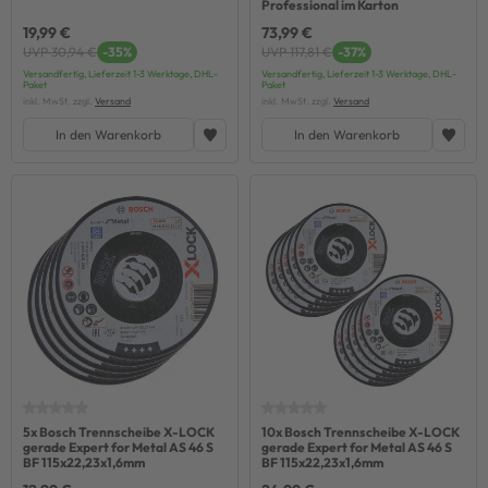
Professional im Karton
19,99 €
73,99 €
UVP 30,94 €
-35%
UVP 117,81 €
-37%
Versandfertig, Lieferzeit 1-3 Werktage, DHL-
Versandfertig, Lieferzeit 1-3 Werktage, DHL-
Paket
Paket
inkl. MwSt. zzgl.
Versand
inkl. MwSt. zzgl.
Versand
In den Warenkorb
In den Warenkorb
5x Bosch Trennscheibe X-LOCK
10x Bosch Trennscheibe X-LOCK
gerade Expert for Metal AS 46 S
gerade Expert for Metal AS 46 S
BF 115x22,23x1,6mm
BF 115x22,23x1,6mm