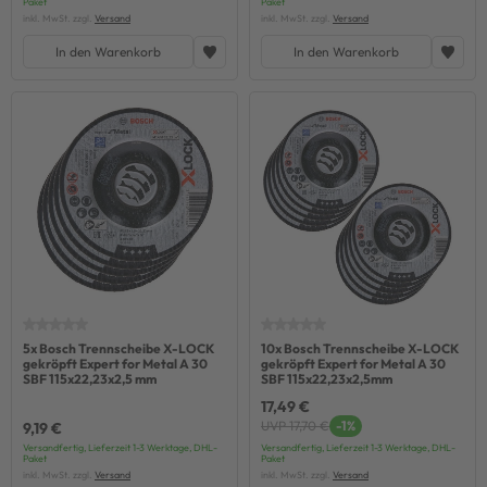
Paket
Paket
inkl. MwSt. zzgl.
Versand
inkl. MwSt. zzgl.
Versand
In den Warenkorb
In den Warenkorb
5x Bosch Trennscheibe X-LOCK
10x Bosch Trennscheibe X-LOCK
gekröpft Expert for Metal A 30
gekröpft Expert for Metal A 30
SBF 115x22,23x2,5 mm
SBF 115x22,23x2,5mm
17,49 €
UVP 17,70 €
-1%
9,19 €
Versandfertig, Lieferzeit 1-3 Werktage, DHL-
Versandfertig, Lieferzeit 1-3 Werktage, DHL-
Paket
Paket
inkl. MwSt. zzgl.
Versand
inkl. MwSt. zzgl.
Versand