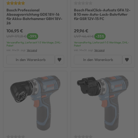
Bosch Professional
Bosch FlexiClick-Aufsatz GFA 12-
Absaugvorrichtung GDE 18V-16
B 10 mm-Auto-Lock-Bohrfutter
für Akku-Bohrhammer GBH 18V-
für GSR 12V-15 FC
26
106,95 €
29,96 €
UVP 177,31 €
-39%
UVP 46,41 €
-35%
Versandfertig, Lieferzeit 1-3 Werktage, DHL-
Versandfertig, Lieferzeit 1-3 Werktage, DHL-
Paket
Paket
inkl. MwSt. zzgl.
Versand
inkl. MwSt. zzgl.
Versand
In den Warenkorb
In den Warenkorb