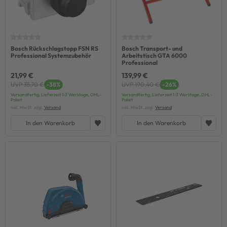
Bosch Rückschlagstopp FSN RS
Bosch Transport- und
Professional Systemzubehör
Arbeitstisch GTA 6000
Professional
21,99 €
139,99 €
UVP 35,70 €
-38%
UVP 190,40 €
-26%
Versandfertig, Lieferzeit 1-3 Werktage, DHL-
Versandfertig, Lieferzeit 1-3 Werktage, DHL-
Paket
Paket
inkl. MwSt. zzgl.
Versand
inkl. MwSt. zzgl.
Versand
In den Warenkorb
In den Warenkorb