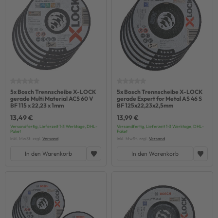
5x Bosch Trennscheibe X-LOCK
5x Bosch Trennscheibe X-LOCK
gerade Multi Material ACS 60 V
gerade Expert for Metal AS 46 S
BF 115 x 22,23 x 1mm
BF 125x22,23x2,5mm
13,49 €
13,99 €
Versandfertig, Lieferzeit 1-3 Werktage, DHL-
Versandfertig, Lieferzeit 1-3 Werktage, DHL-
Paket
Paket
inkl. MwSt. zzgl.
Versand
inkl. MwSt. zzgl.
Versand
In den Warenkorb
In den Warenkorb