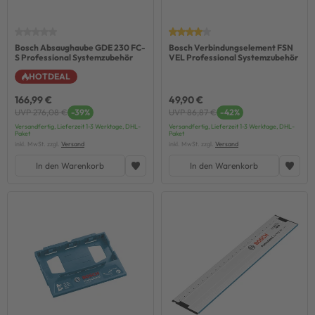
Bosch Absaughaube GDE 230 FC-
Bosch Verbindungselement FSN
S Professional Systemzubehör
VEL Professional Systemzubehör
HOTDEAL
166,99 €
49,90 €
UVP 276,08 €
-39%
UVP 86,87 €
-42%
Versandfertig, Lieferzeit 1-3 Werktage, DHL-
Versandfertig, Lieferzeit 1-3 Werktage, DHL-
Paket
Paket
inkl. MwSt. zzgl.
Versand
inkl. MwSt. zzgl.
Versand
In den Warenkorb
In den Warenkorb