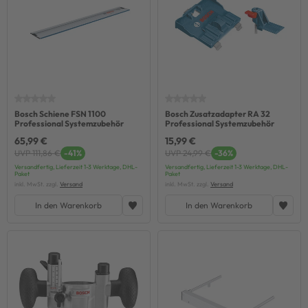
Bosch Schiene FSN 1100
Bosch Zusatzadapter RA 32
Professional Systemzubehör
Professional Systemzubehör
65,99 €
15,99 €
UVP 111,86 €
-41%
UVP 24,99 €
-36%
Versandfertig, Lieferzeit 1-3 Werktage, DHL-
Versandfertig, Lieferzeit 1-3 Werktage, DHL-
Paket
Paket
inkl. MwSt. zzgl.
Versand
inkl. MwSt. zzgl.
Versand
In den Warenkorb
In den Warenkorb