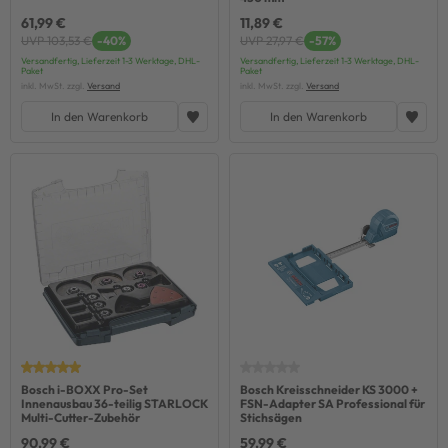
61,99 €
11,89 €
UVP 103,53 €
-40%
UVP 27,97 €
-57%
Versandfertig, Lieferzeit 1-3 Werktage, DHL-
Versandfertig, Lieferzeit 1-3 Werktage, DHL-
Paket
Paket
inkl. MwSt. zzgl.
Versand
inkl. MwSt. zzgl.
Versand
In den Warenkorb
In den Warenkorb
Bosch i-BOXX Pro-Set
Bosch Kreisschneider KS 3000 +
Innenausbau 36-teilig STARLOCK
FSN-Adapter SA Professional für
Multi-Cutter-Zubehör
Stichsägen
90,99 €
59,99 €