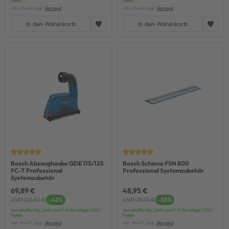
Paket
Paket
inkl. MwSt. zzgl.
Versand
inkl. MwSt. zzgl.
Versand
In den Warenkorb
In den Warenkorb
Bosch Absaughaube GDE 115/125
Bosch Schiene FSN 800
FC-T Professional
Professional Systemzubehör
Systemzubehör
69,89 €
48,95 €
UVP 122,57 €
-42%
UVP 79,73 €
-38%
Versandfertig, Lieferzeit 1-3 Werktage, DHL-
Versandfertig, Lieferzeit 1-3 Werktage, DHL-
Paket
Paket
inkl. MwSt. zzgl.
Versand
inkl. MwSt. zzgl.
Versand