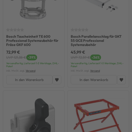
Bosch Taucheinheit TE 600
Bosch Parallelanschlag für GKT
Professional Systemzubehör für
55 GCE Professional
Fräse GKF 600
Systemzubehör
72,99 €
45,99 €
UVP 121,38 €
-39%
UVP 72,59 €
-36%
Versandfertig, Lieferzeit 1-3 Werktage, DHL-
Versandfertig, Lieferzeit 1-3 Werktage, DHL-
Paket
Paket
inkl. MwSt. zzgl.
Versand
inkl. MwSt. zzgl.
Versand
In den Warenkorb
In den Warenkorb