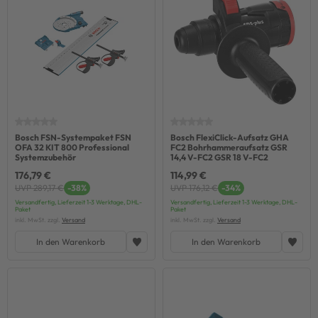
Bosch FSN-Systempaket FSN
Bosch FlexiClick-Aufsatz GHA
OFA 32 KIT 800 Professional
FC2 Bohrhammeraufsatz GSR
Systemzubehör
14,4 V-FC2 GSR 18 V-FC2
176,79 €
114,99 €
UVP 289,17 €
-38%
UVP 176,12 €
-34%
Versandfertig, Lieferzeit 1-3 Werktage, DHL-
Versandfertig, Lieferzeit 1-3 Werktage, DHL-
Paket
Paket
inkl. MwSt. zzgl.
Versand
inkl. MwSt. zzgl.
Versand
In den Warenkorb
In den Warenkorb