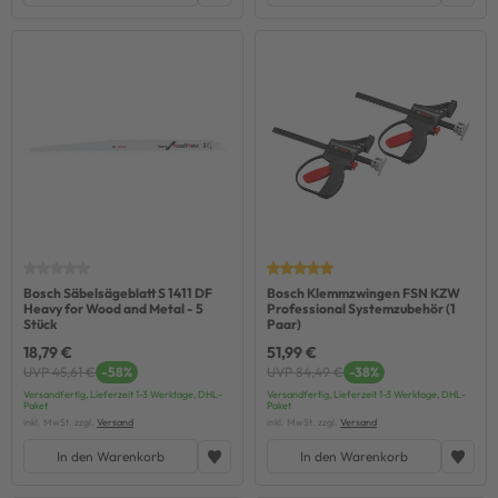
Bosch Säbelsägeblatt S 1411 DF
Bosch Klemmzwingen FSN KZW
Heavy for Wood and Metal - 5
Professional Systemzubehör (1
Stück
Paar)
18,79 €
51,99 €
UVP 45,61 €
-58%
UVP 84,49 €
-38%
Versandfertig, Lieferzeit 1-3 Werktage, DHL-
Versandfertig, Lieferzeit 1-3 Werktage, DHL-
Paket
Paket
inkl. MwSt. zzgl.
Versand
inkl. MwSt. zzgl.
Versand
In den Warenkorb
In den Warenkorb