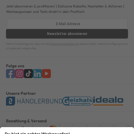
Jetzt abonnieren & profitieren! | Exklusive Rabatte, Neuheiten & Aktionen |
Werkzeugwissen und Tests direkt in dein Postfach
Newsletter
abonnieren
Hiermit bestätige ich, dass ich die
Datenschutzerklärung
gelesen habe. Meine Einwilligung kann
ich jederzeit widerrufen.
Folge uns
Unsere Partner
Bezahlung & Versand