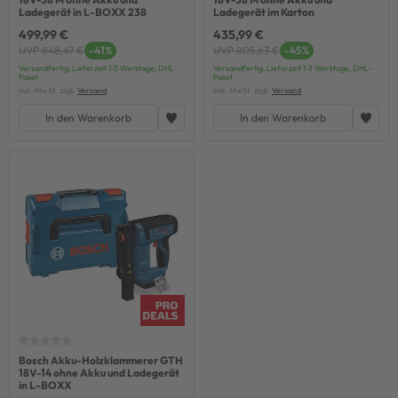
Ladegerät in L-BOXX 238
Ladegerät im Karton
499,99 €
435,99 €
UVP 848,47 €
-41%
UVP 805,63 €
-45%
Versandfertig, Lieferzeit 1-3 Werktage, DHL-
Versandfertig, Lieferzeit 1-3 Werktage, DHL-
Paket
Paket
inkl. MwSt. zzgl.
Versand
inkl. MwSt. zzgl.
Versand
In den Warenkorb
In den Warenkorb
Bosch Akku-Holzklammerer GTH
18V-14 ohne Akku und Ladegerät
in L-BOXX