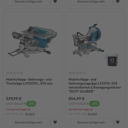
Benachrichtige mich
Benachrichtige mich
Makita Kapp- Gehrungs- und
Makita Kapp- und
Tischsäge LH1201FL, 305 mm
Gehrungszugsäge LS1219L 305
mm im Karton & Reinigungstücher
"ECHT SAUBER"
539,99 €
854,99 €
UVP 784,21 €
-31%
UVP 1.172,15 €
-27%
Derzeit nicht lagernd
Derzeit nicht lagernd
inkl. MwSt. zzgl.
Versand
inkl. MwSt. zzgl.
Versand
Benachrichtige mich
Benachrichtige mich