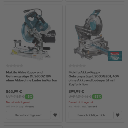
Makita Akku Kapp- und
Makita Akku-Kapp-
Gehrungssäge DLS600Z 18V
Gehrungssäge LS003GZ01, 40V
ohne Akku ohne Lader im Karton
ohne Akku und Ladegerät mit
Zugfunktion
865,99 €
899,99 €
UVP 915,11 €
-5%
UVP 1.349,46 €
-33%
Derzeit nicht lagernd
Derzeit nicht lagernd
inkl. MwSt. zzgl.
Versand
inkl. MwSt. zzgl.
Versand
Benachrichtige mich
Benachrichtige mich