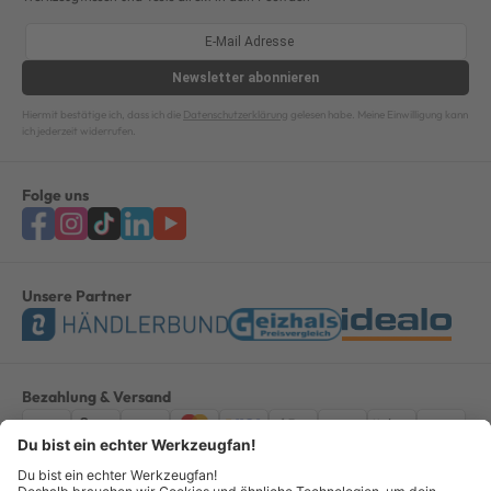
Newsletter
abonnieren
Hiermit bestätige ich, dass ich die
Datenschutzerklärung
gelesen habe. Meine Einwilligung kann
ich jederzeit widerrufen.
Folge uns
Unsere Partner
Bezahlung & Versand