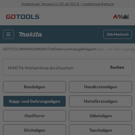
Kostenloser Versand in DE ab 100 € + kostenlose Retoure
Alle Marken
GOTOOLS
MARKEN
MAKITA
Elektrowerkzeuge
Sägen
Kapp- und Gehrungssäg
Suchen
Bandsägen
Handkreisssägen
Kapp- und Gehrungssägen
Metallkreissägen
Oszillierer
Säbelsägen
Stichsägen
Tauchsägen