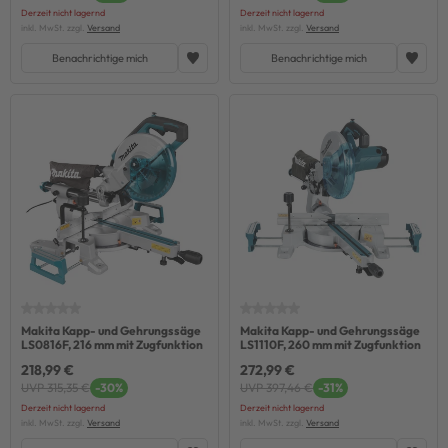
Derzeit nicht lagernd
Derzeit nicht lagernd
inkl. MwSt. zzgl.
Versand
inkl. MwSt. zzgl.
Versand
Benachrichtige mich
Benachrichtige mich
Makita Kapp- und Gehrungssäge
Makita Kapp- und Gehrungssäge
LS0816F, 216 mm mit Zugfunktion
LS1110F, 260 mm mit Zugfunktion
218,99 €
272,99 €
UVP 315,35 €
-30%
UVP 397,46 €
-31%
Derzeit nicht lagernd
Derzeit nicht lagernd
inkl. MwSt. zzgl.
Versand
inkl. MwSt. zzgl.
Versand