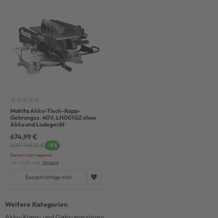
Makita Akku-Tisch-Kapp-
Gehrungss. 40V, LH001GZ ohne
Akku und Ladegerät
674,99 €
UVP 748,51 €
-9%
Derzeit nicht lagernd
inkl. MwSt. zzgl.
Versand
Benachrichtige mich
Akku-Kapp- und Gehrungssägen