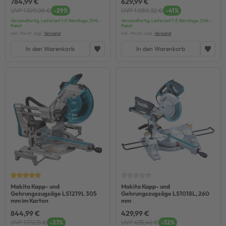
784,99 €
629,99 €
UVP 1.109,08 €
-29%
UVP 1.080,52 €
-41%
Versandfertig, Lieferzeit 1-3 Werktage, DHL-
Versandfertig, Lieferzeit 1-3 Werktage, DHL-
Paket
Paket
inkl. MwSt. zzgl.
Versand
inkl. MwSt. zzgl.
Versand
In den Warenkorb
In den Warenkorb
Makita Kapp- und
Makita Kapp- und
Gehrungszugsäge LS1219L 305
Gehrungszugsäge LS1018L, 260
mm im Karton
mm
844,99 €
429,99 €
UVP 1.172,15 €
-27%
UVP 635,46 €
-32%