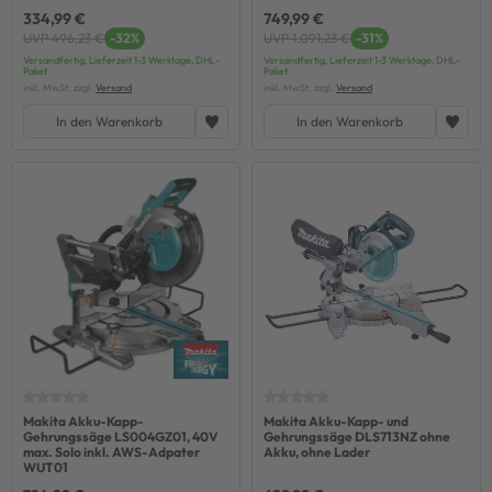
334,99 €
749,99 €
UVP 496,23 €
-32%
UVP 1.091,23 €
-31%
Versandfertig, Lieferzeit 1-3 Werktage, DHL-
Versandfertig, Lieferzeit 1-3 Werktage, DHL-
Paket
Paket
inkl. MwSt. zzgl.
Versand
inkl. MwSt. zzgl.
Versand
In den Warenkorb
In den Warenkorb
Makita Akku-Kapp-
Makita Akku-Kapp- und
Gehrungssäge LS004GZ01, 40V
Gehrungssäge DLS713NZ ohne
max. Solo inkl. AWS-Adpater
Akku, ohne Lader
WUT01