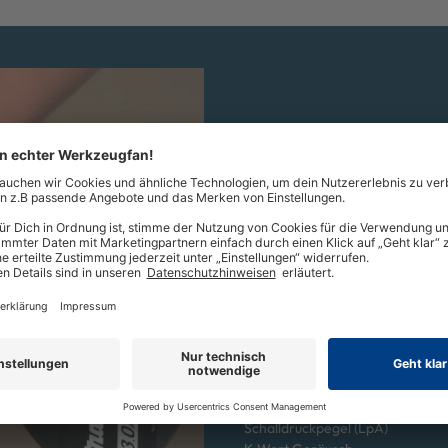
Technische Daten
Akkusystem
Akkuspannung
Akkutyp
Bürstenloser Motor
Leerlaufdrehzahl
Drehmoment hart/weich
Blockierdrehmoment
Drehmomentbegrenzung
Bohrleistung in Holz
Bohrleistung in Stahl
Bohrfutterspannweite
Aufnahme
Schalldruckpegel (LpA)