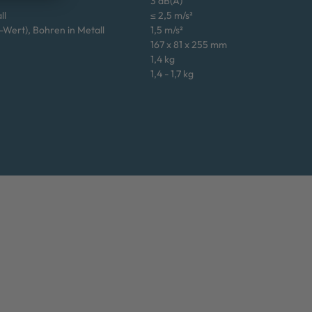
3 dB(A)
ll
≤ 2,5 m/s²
-Wert), Bohren in Metall
1,5 m/s²
167 x 81 x 255 mm
1,4 kg
1,4 - 1,7 kg