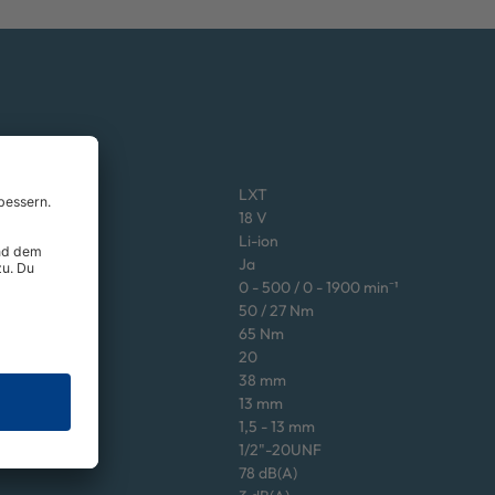
LXT
18 V
Li-ion
Ja
0 - 500 / 0 - 1900 min⁻¹
50 / 27 Nm
65 Nm
20
38 mm
13 mm
1,5 - 13 mm
1/2"-20UNF
78 dB(A)