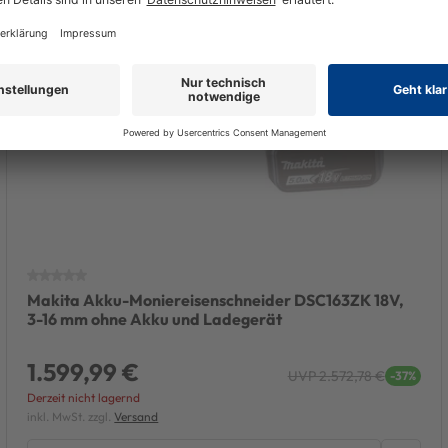
Makita Akku-Moniereisenschneider DSC163ZK 18V,
3-16 mm ohne Akku und Ladegerät
1.599,99 €
UVP 2.572,78 €
-37%
Derzeit nicht lagernd
inkl. MwSt. zzgl.
Versand