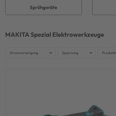
Sprühgeräte
MAKITA
Spezial Elektrowerkzeuge
Stromversorgung
Spannung
Produkt
Akku
12 V
Rotat
18 V
Spezi
2x 18 V
Tauc
40 V