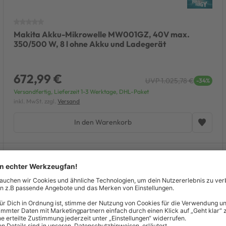
Makita Akku-Mikrowelle MW001GZ, 40V max.
350/500 W, 8 l ohne Akku und Ladegerät
672,99 €
UVP 1.025,78 €
-34%
Versandfertig, Lieferzeit 1-3 Werktage, DHL-Paket
inkl. MwSt. zzgl.
Versand
In den Warenkorb