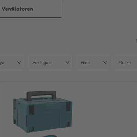
Ventilatoren
typ
Verfügbar
Preis
Marke
ionsschleifer
Nicht verfügbar
MAKI
€
€
al Elektrowerkzeuge
Verfügbar
hsägen