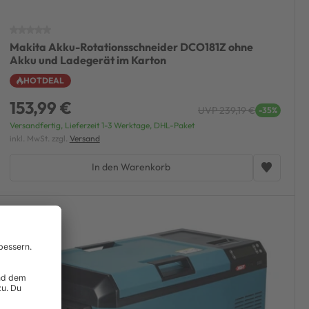
Makita Akku-Rotationsschneider DCO181Z ohne
Akku und Ladegerät im Karton
HOTDEAL
153,99 €
UVP 239,19 €
-35%
Versandfertig, Lieferzeit 1-3 Werktage, DHL-Paket
inkl. MwSt. zzgl.
Versand
In den Warenkorb