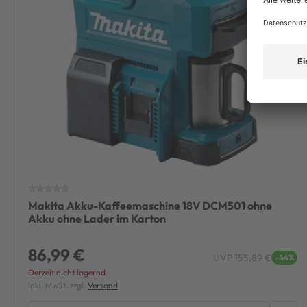
Makita Akku-Kaffeemaschine 18V DCM501 ohne
Akku ohne Lader im Karton
86,99 €
UVP 155,89 €
-44%
Derzeit nicht lagernd
inkl. MwSt. zzgl.
Versand