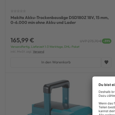
Makita Akku-Trockenbausäge DSD180Z 18V, 15 mm,
0-6.000 min ohne Akku und Lader
165,99 €
UVP 273,70 €
-39%
Versandfertig, Lieferzeit 1-3 Werktage, DHL-Paket
inkl. MwSt. zzgl.
Versand
In den Warenkorb