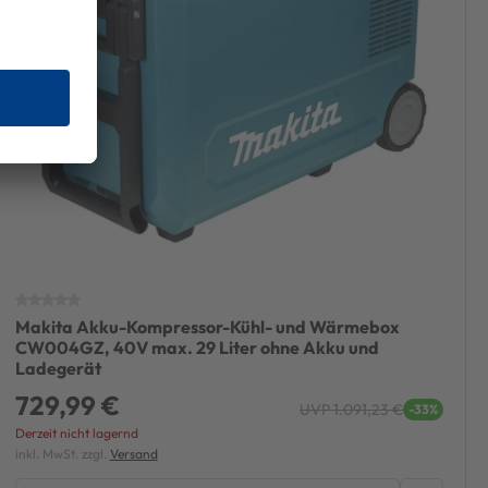
Makita Akku-Kompressor-Kühl- und Wärmebox
CW004GZ, 40V max. 29 Liter ohne Akku und
Ladegerät
729,99 €
UVP 1.091,23 €
-33%
Derzeit nicht lagernd
inkl. MwSt. zzgl.
Versand